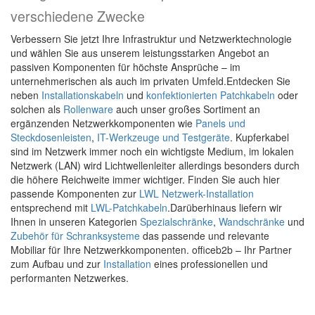
verschiedene Zwecke
Verbessern Sie jetzt Ihre Infrastruktur und Netzwerktechnologie
und wählen Sie aus unserem leistungsstarken Angebot an
passiven Komponenten für höchste Ansprüche – im
unternehmerischen als auch im privaten Umfeld.Entdecken Sie
neben
Installationskabeln
und
konfektionierten Patchkabeln
oder
solchen als
Rollenware
auch unser großes Sortiment an
ergänzenden Netzwerkkomponenten wie
Panels und
Steckdosenleisten
,
IT-Werkzeuge und Testgeräte
. Kupferkabel
sind im Netzwerk immer noch ein wichtigste Medium, im lokalen
Netzwerk (LAN) wird Lichtwellenleiter allerdings besonders durch
die höhere Reichweite immer wichtiger. Finden Sie auch hier
passende Komponenten zur
LWL Netzwerk-Installation
entsprechend mit
LWL-Patchkabeln
.Darüberhinaus liefern wir
Ihnen in unseren Kategorien
Spezialschränke
,
Wandschränke
und
Zubehör für Schranksysteme
das passende und relevante
Mobiliar für Ihre Netzwerkkomponenten. officeb2b – Ihr Partner
zum Aufbau und zur
Installation
eines professionellen und
performanten Netzwerkes.