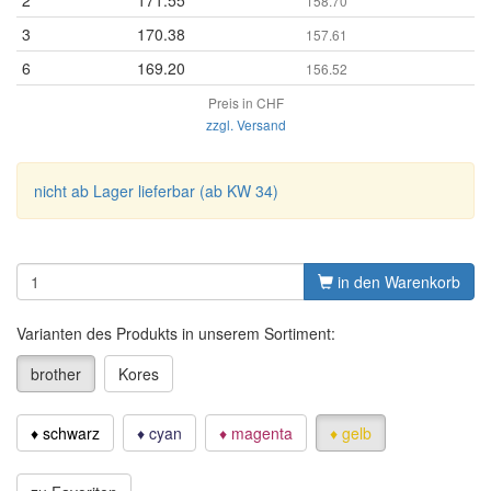
2
171.55
158.70
3
170.38
157.61
6
169.20
156.52
Preis in CHF
zzgl. Versand
nicht ab Lager lieferbar (ab KW 34)
in den Warenkorb
Varianten des Produkts in unserem Sortiment:
brother
Kores
♦ schwarz
♦ cyan
♦ magenta
♦ gelb