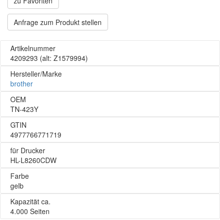
zu Favoriten
Anfrage zum Produkt stellen
Artikelnummer
4209293
(alt: Z1579994)
Hersteller/Marke
brother
OEM
TN-423Y
GTIN
4977766771719
für Drucker
HL-L8260CDW
Farbe
gelb
Kapazität ca.
4.000 Seiten