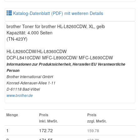
Katalog-Datenblatt (PDF) mit weiteren Details
brother Toner für brother HL-L8260CDW, XL, gelb
Kapazität: 4.000 Seiten
(TN-423Y)
HL-L8260CDW/HL-L8360CDW
DCP-L8410CDW/ MFC-L8900CDW/ MFC-L8690CDW
Informationen zur Produktsicherheit, Hersteller/EU Verantwortliche
Person
Brother International GmbH
Konrad-Adenauer-Allee 1-11
D-61118 Bad-Vilbel
www.brother.de
Menge
Preis
Preis
inkl. MwSt.
zzgl. MwSt.
1
172.72
159.78