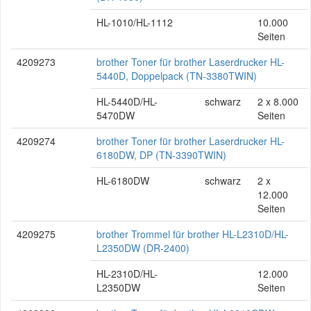
HL-1010/HL-1112
10.000
Seiten
4209273
brother Toner für brother Laserdrucker HL-
5440D, Doppelpack (TN-3380TWIN)
HL-5440D/HL-
schwarz
2 x 8.000
5470DW
Seiten
4209274
brother Toner für brother Laserdrucker HL-
6180DW, DP (TN-3390TWIN)
HL-6180DW
schwarz
2 x
12.000
Seiten
4209275
brother Trommel für brother HL-L2310D/HL-
L2350DW (DR-2400)
HL-2310D/HL-
12.000
L2350DW
Seiten