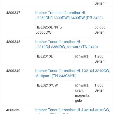
Seiten
4209347
brother Trommel für brother HL-
L6250DN/L6300DW/L6400DW (DR-3400)
HL-L6250DN/HL-
50.000
L6300DW
Seiten
4209348
brother Toner für brother HL-
L2310D/L2350DW, schwarz (TN-2410)
HL-L2310D
schwarz
1.200
Seiten
4209349
brother Toner für brother HL-L3210/L3210CW,
Multipack (TN-243CMYK)
HL-L3210/CW
schwarz,
1.000
cyan,
Seiten
magenta,
gelb
4209350
brother Toner für brother HL-L3210/L3210CW,