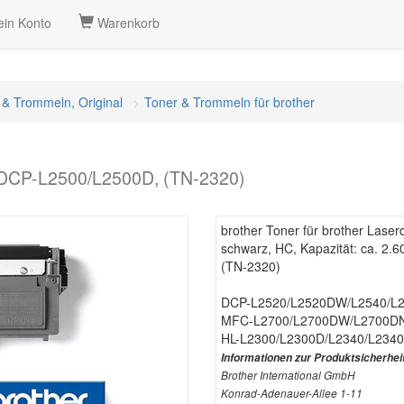
in Konto
Warenkorb
 & Trommeln, Original
Toner & Trommeln für brother
er DCP-L2500/L2500D, (TN-2320)
brother Toner für brother Las
schwarz, HC, Kapazität: ca. 2.6
(TN-2320)
DCP-L2520/L2520DW/L2540/L
MFC-L2700/L2700DW/L2700DN
HL-L2300/L2300D/L2340/L234
Informationen zur Produktsicherhei
Brother International GmbH
Konrad-Adenauer-Allee 1-11