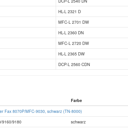
DCP-L 2540 DN
HL-L 2321 D
MFC-L 2701 DW
HL-L 2360 DN
MFC-L 2720 DW
HL-L 2365 DW
DCP-L 2560 CDN
Farbe
ther Fax 8070P/MFC-9030, schwarz (TN-8000)
/9160/9180
schwarz