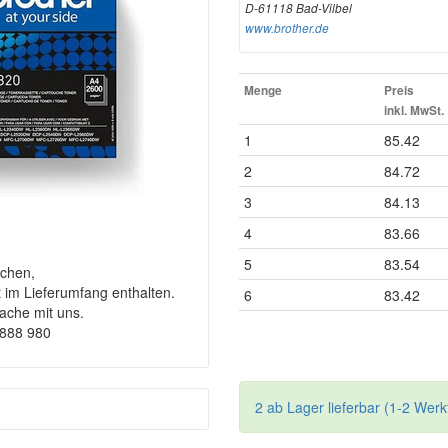
D-61118 Bad-Vilbel
www.brother.de
Menge
Preis
inkl. MwSt.
1
85.42
2
84.72
3
84.13
4
83.66
5
83.54
chen,
t im Lieferumfang enthalten.
6
83.42
rache mit uns.
9888 980
2 ab Lager lieferbar (1-2 Werk