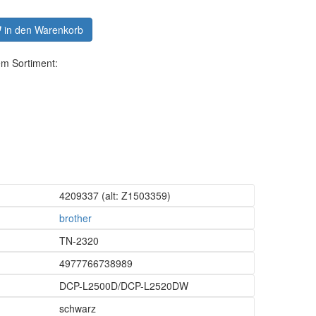
in den Warenkorb
em Sortiment:
4209337
(alt: Z1503359)
brother
TN-2320
4977766738989
DCP-L2500D/DCP-L2520DW
schwarz