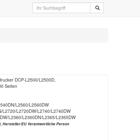
erdrucker DCP-L2500/L2500D,
00 Seiten
2540DN/L2560/L2560DW
/L2720/L2720DW/L2740/L2740DW
0DW/L2360/L2360DN/L2365/L2365DW
t, Hersteller/EU Verantwortliche Person