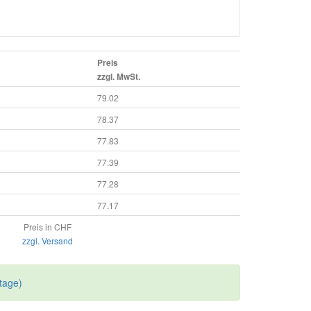
Preis
zzgl. MwSt.
79.02
78.37
77.83
77.39
77.28
77.17
Preis in CHF
zzgl. Versand
tage)