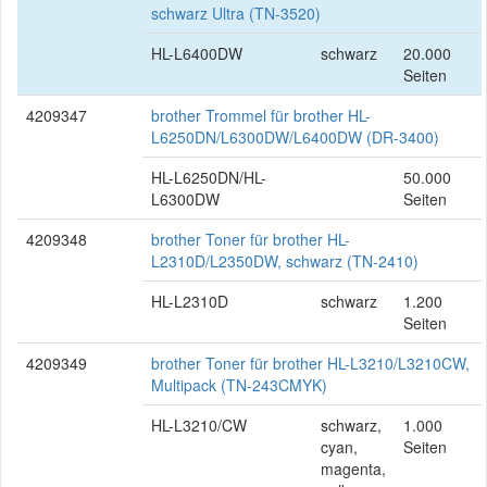
schwarz Ultra (TN-3520)
HL-L6400DW
schwarz
20.000
Seiten
4209347
brother Trommel für brother HL-
L6250DN/L6300DW/L6400DW (DR-3400)
HL-L6250DN/HL-
50.000
L6300DW
Seiten
4209348
brother Toner für brother HL-
L2310D/L2350DW, schwarz (TN-2410)
HL-L2310D
schwarz
1.200
Seiten
4209349
brother Toner für brother HL-L3210/L3210CW,
Multipack (TN-243CMYK)
HL-L3210/CW
schwarz,
1.000
cyan,
Seiten
magenta,