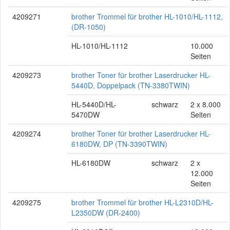
4209271
brother Trommel für brother HL-1010/HL-1112,
(DR-1050)
HL-1010/HL-1112
10.000
Seiten
4209273
brother Toner für brother Laserdrucker HL-
5440D, Doppelpack (TN-3380TWIN)
HL-5440D/HL-
schwarz
2 x 8.000
5470DW
Seiten
4209274
brother Toner für brother Laserdrucker HL-
6180DW, DP (TN-3390TWIN)
HL-6180DW
schwarz
2 x
12.000
Seiten
4209275
brother Trommel für brother HL-L2310D/HL-
L2350DW (DR-2400)