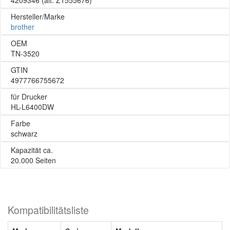
4209346
(alt: Z1555676)
Hersteller/Marke
brother
OEM
TN-3520
GTIN
4977766755672
für Drucker
HL-L6400DW
Farbe
schwarz
Kapazität ca.
20.000 Seiten
Kompatibilitätsliste