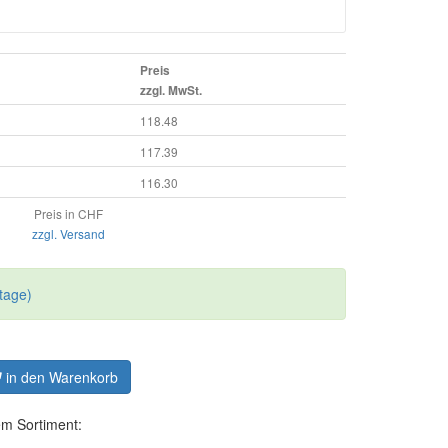
Preis
zzgl. MwSt.
118.48
117.39
116.30
Preis in CHF
zzgl. Versand
tage)
in den Warenkorb
em Sortiment: