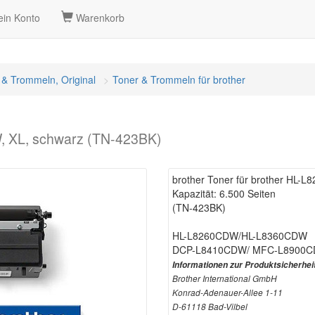
in Konto
Warenkorb
 & Trommeln, Original
Toner & Trommeln für brother
W, XL, schwarz (TN-423BK)
brother Toner für brother HL-
Kapazität: 6.500 Seiten
(TN-423BK)
HL-L8260CDW/HL-L8360CDW
DCP-L8410CDW/ MFC-L8900
Informationen zur Produktsicherhei
Brother International GmbH
Konrad-Adenauer-Allee 1-11
D-61118 Bad-Vilbel