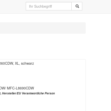
L8260CDW, XL, schwarz
CDW/ MFC-L8690CDW
t, Hersteller/EU Verantwortliche Person