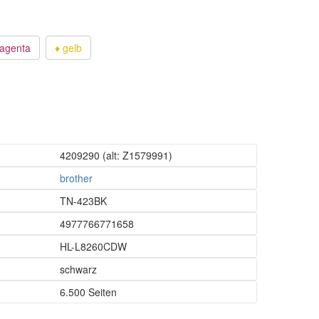
agenta
♦ gelb
4209290
(alt: Z1579991)
brother
TN-423BK
4977766771658
HL-L8260CDW
schwarz
6.500 Seiten