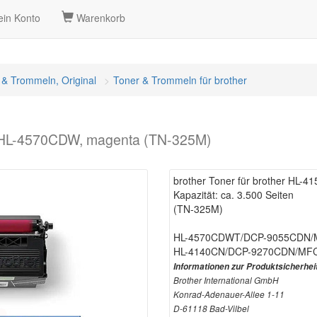
in Konto
Warenkorb
 & Trommeln, Original
Toner & Trommeln für brother
N/HL-4570CDW, magenta (TN-325M)
brother Toner für brother HL
Kapazität: ca. 3.500 Seiten
(TN-325M)
HL-4570CDWT/DCP-9055CDN
HL-4140CN/DCP-9270CDN/MF
Informationen zur Produktsicherhei
Brother International GmbH
Konrad-Adenauer-Allee 1-11
D-61118 Bad-Vilbel