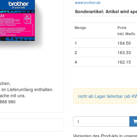
www.brother.de
Sonderartikel: Artikel wird spez
Menge
Preis
inkl. MwSt.
1
164.50
2
163.33
4
162.15
chen,
t im Lieferumfang enthalten.
rache mit uns.
nicht ab Lager lieferbar (ab K
9888 980
Varianten des Produkts in unser