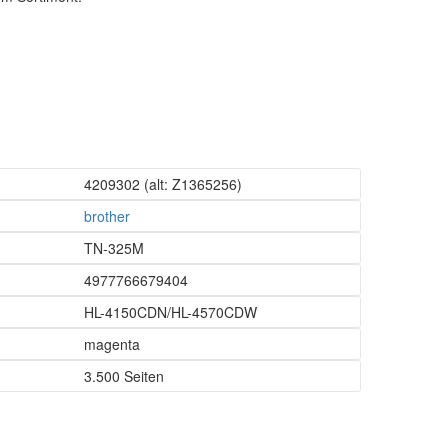
4209302
(alt: Z1365256)
brother
TN-325M
4977766679404
HL-4150CDN/HL-4570CDW
magenta
3.500 Seiten