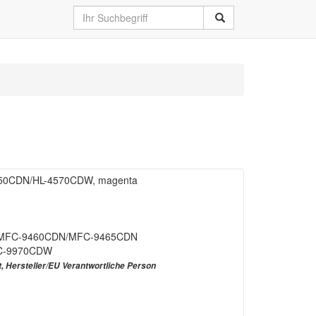
-4150CDN/HL-4570CDW, magenta
/MFC-9460CDN/MFC-9465CDN
C-9970CDW
t, Hersteller/EU Verantwortliche Person