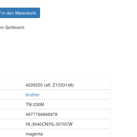
in den Warenkorb
em Sortiment:
4209255
(alt: Z1333148)
brother
TN-230M
4977766666978
HL-3040CN/HL-3070CW
magenta