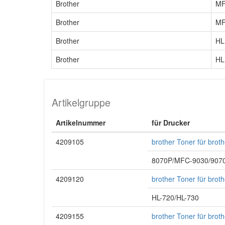
Brother
M
Brother
M
Brother
HL
Brother
HL
Artikelgruppe
Artikelnummer
für Drucker
4209105
brother Toner für bro
8070P/MFC-9030/9070
4209120
brother Toner für bro
HL-720/HL-730
4209155
brother Toner für bro