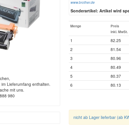
www.brother.de
Sonderartikel: Artikel wird spez
Menge
Preis
inkl. MwSt.
1
82.25
2
81.54
3
80.96
4
80.49
5
80.37
chen,
t im Lieferumfang enthalten.
6
80.13
rache mit uns.
9888 980
nicht ab Lager lieferbar (ab K