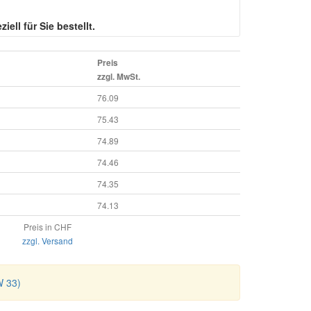
iell für Sie bestellt.
Preis
zzgl. MwSt.
76.09
75.43
74.89
74.46
74.35
74.13
Preis in CHF
zzgl. Versand
W 33)