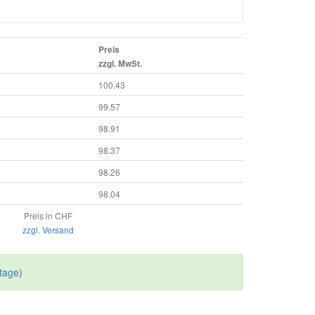
Preis
zzgl. MwSt.
100.43
99.57
98.91
98.37
98.26
98.04
Preis in CHF
zzgl. Versand
tage)