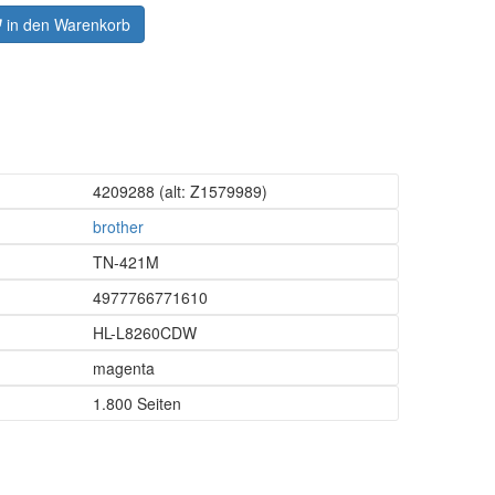
in den Warenkorb
4209288
(alt: Z1579989)
brother
TN-421M
4977766771610
HL-L8260CDW
magenta
1.800 Seiten