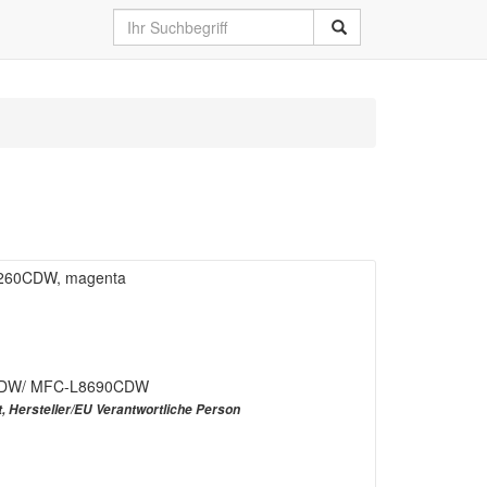
L8260CDW, magenta
CDW/ MFC-L8690CDW
t, Hersteller/EU Verantwortliche Person