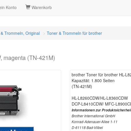
in Konto
Warenkorb
 & Trommeln, Original
Toner & Trommeln für brother
W, magenta (TN-421M)
brother Toner für brother HL-
Kapazität: 1.800 Seiten
(TN-421M)
HL-L8260CDW/HL-L8360CDW
DCP-L8410CDW/ MFC-L8900
Informationen zur Produktsicherhei
Brother International GmbH
Konrad-Adenauer-Allee 1-11
D-61118 Bad-Vilbel