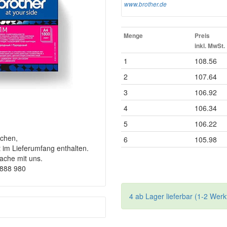
www.brother.de
Menge
Preis
inkl. MwSt.
1
108.56
2
107.64
3
106.92
4
106.34
5
106.22
chen,
6
105.98
t im Lieferumfang enthalten.
rache mit uns.
9888 980
4 ab Lager lieferbar (1-2 Werk