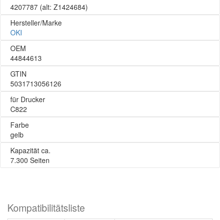
4207787
(alt: Z1424684)
Hersteller/Marke
OKI
OEM
44844613
GTIN
5031713056126
für Drucker
C822
Farbe
gelb
Kapazität ca.
7.300 Seiten
Kompatibilitätsliste