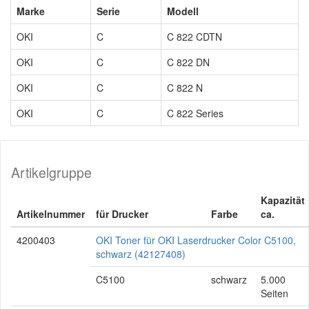
Marke
Serie
Modell
OKI
C
C 822 CDTN
OKI
C
C 822 DN
OKI
C
C 822 N
OKI
C
C 822 Series
Artikelgruppe
Kapazität
Artikelnummer
für Drucker
Farbe
ca.
4200403
OKI Toner für OKI Laserdrucker Color C5100,
schwarz (42127408)
C5100
schwarz
5.000
Seiten