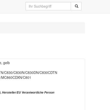
, gelb
TN/C830/C830N/C830DN/C830CDTN
/MC860CDXN/C801
t, Hersteller/EU Verantwortliche Person