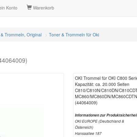
in Konto
Warenkorb
 & Trommeln, Original
Toner & Trommeln für Oki
(44064009)
OKI Trommel für OKI C800 Serie
Kapazität: ca. 20.000 Seiten
C810/C810N/C810DN/C810CD
MC860/MC860DN/MC860CDTN
(44064009)
Informationen zur Produktsicherhei
OKI EUROPE (Deutschland &
Österreich)
Hansaallee 187