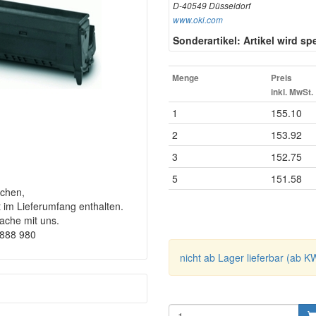
D-40549 Düsseldorf
www.oki.com
Sonderartikel: Artikel wird spez
Menge
Preis
inkl. MwSt.
1
155.10
2
153.92
3
152.75
5
151.58
chen,
t im Lieferumfang enthalten.
rache mit uns.
9888 980
nicht ab Lager lieferbar (ab K