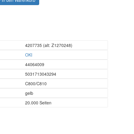
in den Warenkorb
4207735
(alt: Z1270248)
OKI
44064009
5031713043294
C800/C810
gelb
20.000 Seiten