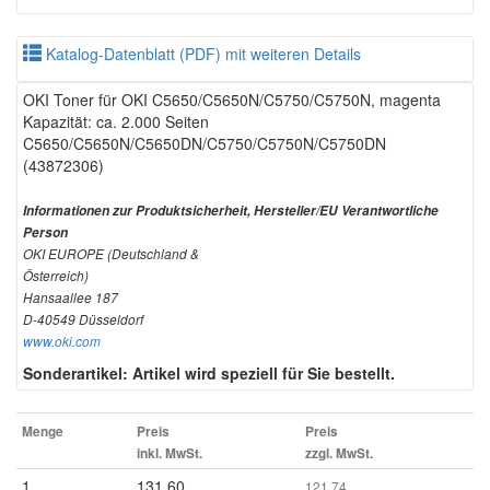
Katalog-Datenblatt (PDF) mit weiteren Details
OKI Toner für OKI C5650/C5650N/C5750/C5750N, magenta
Kapazität: ca. 2.000 Seiten
C5650/C5650N/C5650DN/C5750/C5750N/C5750DN
(43872306)
Informationen zur Produktsicherheit, Hersteller/EU Verantwortliche
Person
OKI EUROPE (Deutschland &
Österreich)
Hansaallee 187
D-40549 Düsseldorf
www.oki.com
Sonderartikel: Artikel wird speziell für Sie bestellt.
Menge
Preis
Preis
inkl. MwSt.
zzgl. MwSt.
1
131.60
121.74