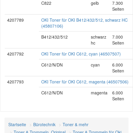
C822
gelb
7.300
Seiten
4207789
OKI Toner für OKI B412/432/512, schwarz HC
(45807106)
B412/432/512
schwarz
7.000
hc
Seiten
4207792
OKI Toner für OKI C612, cyan (46507507)
C612/N/DN
cyan
6.000
Seiten
4207793
OKI Toner für OKI C612, magenta (46507506)
C612/N/DN
magenta
6.000
Seiten
Startseite
Bürotechnik
Toner & mehr
Toner & Trommeln, Original
Toner & Trommeln für Oki