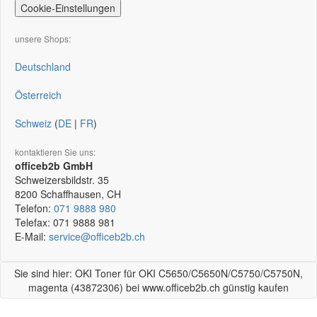
Cookie-Einstellungen
unsere Shops:
Deutschland
Österreich
Schweiz
(
DE
|
FR
)
kontaktieren Sie uns:
officeb2b GmbH
Schweizersbildstr. 35
8200
Schaffhausen, CH
Telefon:
071 9888 980
Telefax:
071 9888 981
E-Mail:
service@officeb2b.ch
Sie sind hier: OKI Toner für OKI C5650/C5650N/C5750/C5750N,
magenta (43872306) bei www.officeb2b.ch günstig kaufen