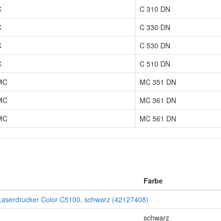
C
C 310 DN
C
C 330 DN
C
C 530 DN
C
C 510 DN
MC
MC 351 DN
MC
MC 361 DN
MC
MC 561 DN
Farbe
 Laserdrucker Color C5100, schwarz (42127408)
schwarz