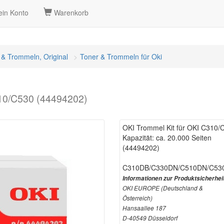
in Konto
Warenkorb
 & Trommeln, Original
Toner & Trommeln für Oki
510/C530 (44494202)
OKI Trommel Kit für OKI C310
Kapazität: ca. 20.000 Seiten
(44494202)
C310DB/C330DN/C510DN/C53
Informationen zur Produktsicherhei
OKI EUROPE (Deutschland &
Österreich)
Hansaallee 187
D-40549 Düsseldorf