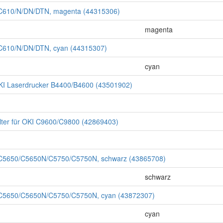
 C610/N/DN/DTN, magenta (44315306)
magenta
 C610/N/DN/DTN, cyan (44315307)
cyan
KI Laserdrucker B4400/B4600 (43501902)
lter für OKI C9600/C9800 (42869403)
I C5650/C5650N/C5750/C5750N, schwarz (43865708)
schwarz
 C5650/C5650N/C5750/C5750N, cyan (43872307)
cyan