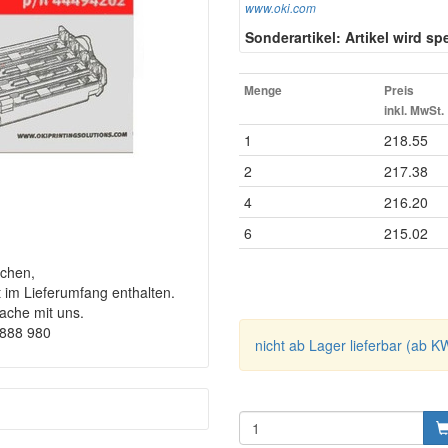
www.oki.com
Sonderartikel: Artikel wird spez
Menge
Preis
inkl. MwSt.
1
218.55
2
217.38
4
216.20
6
215.02
chen,
t im Lieferumfang enthalten.
rache mit uns.
9888 980
nicht ab Lager lieferbar (ab K