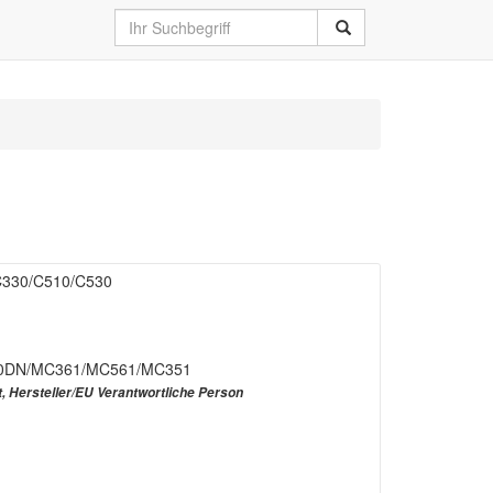
/C330/C510/C530
0DN/MC361/MC561/MC351
t, Hersteller/EU Verantwortliche Person