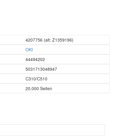
4207756
(alt: Z1359196)
OKI
44494202
5031713048947
C310/C510
20.000 Seiten