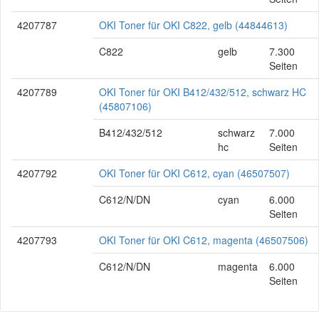
4207787
OKI Toner für OKI C822, gelb (44844613)
C822
gelb
7.300
Seiten
4207789
OKI Toner für OKI B412/432/512, schwarz HC
(45807106)
B412/432/512
schwarz
7.000
hc
Seiten
4207792
OKI Toner für OKI C612, cyan (46507507)
C612/N/DN
cyan
6.000
Seiten
4207793
OKI Toner für OKI C612, magenta (46507506)
C612/N/DN
magenta
6.000
Seiten