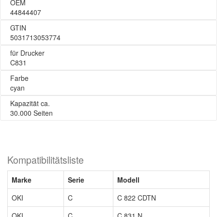
OEM
44844407
GTIN
5031713053774
für Drucker
C831
Farbe
cyan
Kapazität ca.
30.000 Seiten
Kompatibilitätsliste
Marke
Serie
Modell
OKI
C
C 822 CDTN
OKI
C
C 831 N