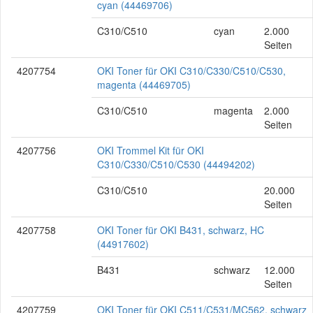
cyan (44469706)
C310/C510
cyan
2.000
Seiten
4207754
OKI Toner für OKI C310/C330/C510/C530,
magenta (44469705)
C310/C510
magenta
2.000
Seiten
4207756
OKI Trommel Kit für OKI
C310/C330/C510/C530 (44494202)
C310/C510
20.000
Seiten
4207758
OKI Toner für OKI B431, schwarz, HC
(44917602)
B431
schwarz
12.000
Seiten
4207759
OKI Toner für OKI C511/C531/MC562, schwarz