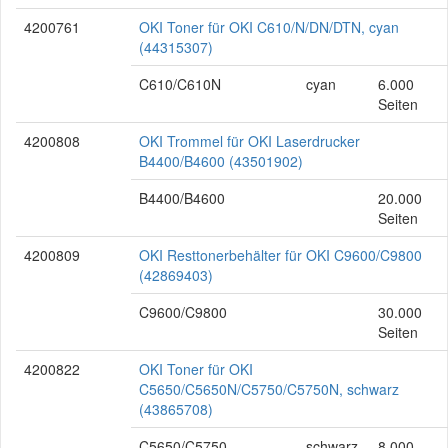
4200761
OKI Toner für OKI C610/N/DN/DTN, cyan
(44315307)
C610/C610N
cyan
6.000
Seiten
4200808
OKI Trommel für OKI Laserdrucker
B4400/B4600 (43501902)
B4400/B4600
20.000
Seiten
4200809
OKI Resttonerbehälter für OKI C9600/C9800
(42869403)
C9600/C9800
30.000
Seiten
4200822
OKI Toner für OKI
C5650/C5650N/C5750/C5750N, schwarz
(43865708)
C5650/C5750
schwarz
8.000