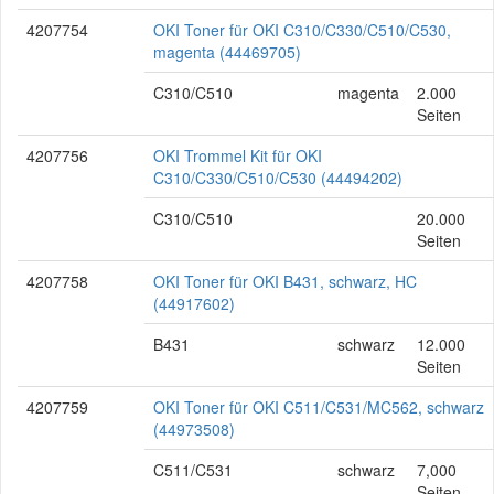
4207754
OKI Toner für OKI C310/C330/C510/C530,
magenta (44469705)
C310/C510
magenta
2.000
Seiten
4207756
OKI Trommel Kit für OKI
C310/C330/C510/C530 (44494202)
C310/C510
20.000
Seiten
4207758
OKI Toner für OKI B431, schwarz, HC
(44917602)
B431
schwarz
12.000
Seiten
4207759
OKI Toner für OKI C511/C531/MC562, schwarz
(44973508)
C511/C531
schwarz
7,000
Seiten