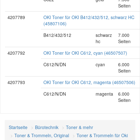
Seiten
4207789
OKI Toner für OKI B412/432/512, schwarz HC
(45807106)
B412/432/512
schwarz
7.000
hc
Seiten
4207792
OKI Toner für OKI C612, cyan (46507507)
C612/N/DN
cyan
6.000
Seiten
4207793
OKI Toner für OKI C612, magenta (46507506)
C612/N/DN
magenta
6.000
Seiten
Startseite
Bürotechnik
Toner & mehr
Toner & Trommeln, Original
Toner & Trommeln für Oki