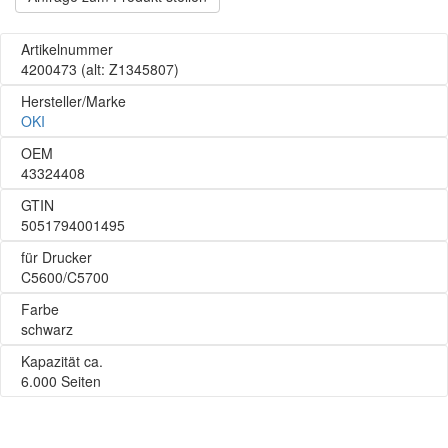
Artikelnummer
4200473
(alt: Z1345807)
Hersteller/Marke
OKI
OEM
43324408
GTIN
5051794001495
für Drucker
C5600/C5700
Farbe
schwarz
Kapazität ca.
6.000 Seiten