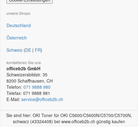
unsere Shops:
Deutschland
Österreich
Schweiz
(
DE
|
FR
)
kontaktieren Sie uns:
officeb2b GmbH
Schweizersbildstr. 35
8200
Schaffhausen, CH
Telefon:
071 9888 980
Telefax:
071 9888 981
E-Mail:
service@officeb2b.ch
Sie sind hier: OKI Toner für OKI C5600/C5600N/C5700/C5700N,
schwarz (43324408) bei www.officeb2b.ch günstig kaufen