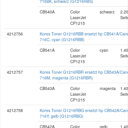
716BK, schwarz (G1216RBS)
CB540A
Color
schwarz
2.2
LaserJet
Seit
CP1215
4212756
Kores Toner G1216RBB ersetzt hp CB541A/Can
716C, cyan (G1216RBB)
CB541A
Color
cyan
1.4
LaserJet
Seit
CP1215
4212757
Kores Toner G1216RBR ersetzt hp CB543A/Can
716M, magenta (G1216RBR)
CB543A
Color
magenta
1.4
LaserJet
Seit
CP1215
4212758
Kores Toner G1216RBG ersetzt hp CB542A/Ca
716Y, gelb (G1216RBG)
CB542A
Color
gelb
1.4