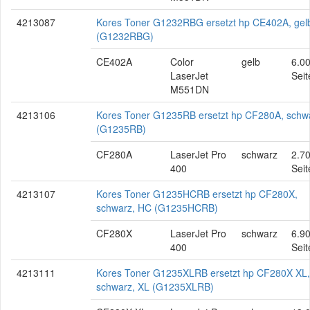
4213087
Kores Toner G1232RBG ersetzt hp CE402A, gel
(G1232RBG)
CE402A
Color
gelb
6.0
LaserJet
Seit
M551DN
4213106
Kores Toner G1235RB ersetzt hp CF280A, schw
(G1235RB)
CF280A
LaserJet Pro
schwarz
2.7
400
Seit
4213107
Kores Toner G1235HCRB ersetzt hp CF280X,
schwarz, HC (G1235HCRB)
CF280X
LaserJet Pro
schwarz
6.9
400
Seit
4213111
Kores Toner G1235XLRB ersetzt hp CF280X XL,
schwarz, XL (G1235XLRB)