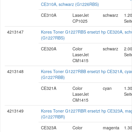
CE310A, schwarz (G1226RBS)
CE310A
LaserJet
schwarz
1.2
CP1025
Seit
4213147
Kores Toner G1227RBS ersetzt hp CE320A, sch
(G1227RBS)
CE320A
Color
schwarz
2.0
LaserJet
Seit
CM1415
4213148
Kores Toner G1227RBB ersetzt hp CE321A, cya
(G1227RBB)
CE321A
Color
cyan
1.3
LaserJet
Seit
CM1415
4213149
Kores Toner G1227RBR ersetzt hp CE323A, ma
(G1227RBR)
CE323A
Color
magenta
1.3