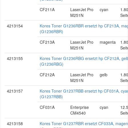
CF211A
LaserJet Pro
cyan
1.8
M251N
Seit
4213154
Kores Toner G1236RBR ersetzt hp CF213A, ma
(G1236RBR)
CF213A
LaserJet Pro
magenta
1.8
M251N
Seit
4213155
Kores Toner G1236RBG ersetzt hp CF212A, gel
(G1236RBG)
CF212A
LaserJet Pro
gelb
1.8
M251N
Seit
4213157
Kores Toner G1237RBB ersetzt hp CF031A, cya
(G1237RBB)
CF031A
Enterprise
cyan
12.
CM4540
Seit
4213158
Kores Toner G1237RBR ersetzt CF033A, magen