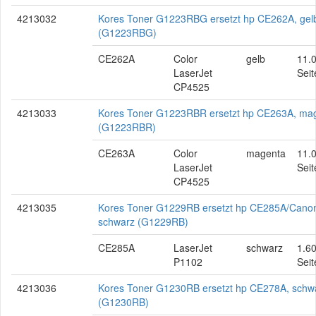
4213032
Kores Toner G1223RBG ersetzt hp CE262A, gel
(G1223RBG)
CE262A
Color
gelb
11.
LaserJet
Seit
CP4525
4213033
Kores Toner G1223RBR ersetzt hp CE263A, ma
(G1223RBR)
CE263A
Color
magenta
11.
LaserJet
Seit
CP4525
4213035
Kores Toner G1229RB ersetzt hp CE285A/Cano
schwarz (G1229RB)
CE285A
LaserJet
schwarz
1.6
P1102
Seit
4213036
Kores Toner G1230RB ersetzt hp CE278A, schw
(G1230RB)