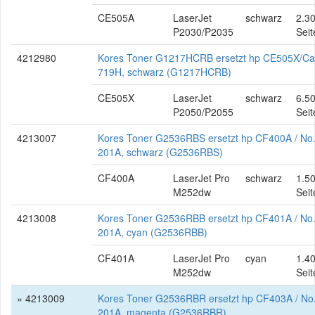
CE505A
LaserJet
schwarz
2.3
P2030/P2035
Seit
4212980
Kores Toner G1217HCRB ersetzt hp CE505X/C
719H, schwarz (G1217HCRB)
CE505X
LaserJet
schwarz
6.5
P2050/P2055
Seit
4213007
Kores Toner G2536RBS ersetzt hp CF400A / No
201A, schwarz (G2536RBS)
CF400A
LaserJet Pro
schwarz
1.5
M252dw
Seit
4213008
Kores Toner G2536RBB ersetzt hp CF401A / No
201A, cyan (G2536RBB)
CF401A
LaserJet Pro
cyan
1.4
M252dw
Seit
» 4213009
Kores Toner G2536RBR ersetzt hp CF403A / No
201A, magenta (G2536RBR)