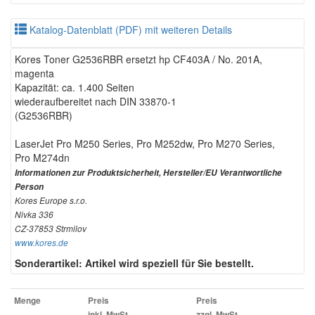
Katalog-Datenblatt (PDF) mit weiteren Details
Kores Toner G2536RBR ersetzt hp CF403A / No. 201A,
magenta
Kapazität: ca. 1.400 Seiten
wiederaufbereitet nach DIN 33870-1
(G2536RBR)
LaserJet Pro M250 Series, Pro M252dw, Pro M270 Series,
Pro M274dn
Informationen zur Produktsicherheit, Hersteller/EU Verantwortliche
Person
Kores Europe s.r.o.
Nivka 336
CZ-37853 Strmilov
www.kores.de
Sonderartikel: Artikel wird speziell für Sie bestellt.
Menge
Preis
Preis
inkl. MwSt.
zzgl. MwSt.