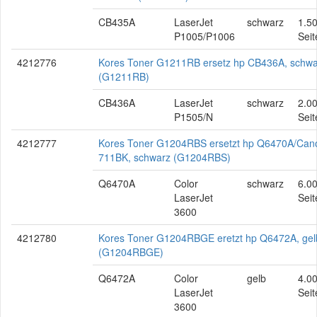
CB435A
LaserJet
schwarz
1.5
P1005/P1006
Seit
4212776
Kores Toner G1211RB ersetz hp CB436A, schwa
(G1211RB)
CB436A
LaserJet
schwarz
2.0
P1505/N
Seit
4212777
Kores Toner G1204RBS ersetzt hp Q6470A/Can
711BK, schwarz (G1204RBS)
Q6470A
Color
schwarz
6.0
LaserJet
Seit
3600
4212780
Kores Toner G1204RBGE eretzt hp Q6472A, gel
(G1204RBGE)
Q6472A
Color
gelb
4.0
LaserJet
Seit
3600