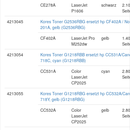
CE278A
LaserJet
schwarz
2.1
P1606
Seit
4213045
Kores Toner G2536RBG ersetzt hp CF402A / No
201A, gelb (G2536RBG)
CF402A
LaserJet Pro
gelb
1.4
M252dw
Seit
4213054
Kores Toner G1218RBB ersetzt hp CC531A/Can
718C, cyan (G1218RBB)
CC531A
Color
cyan
2.8
LaserJet
Seit
CP2025
4213055
Kores Toner G1218RBG ersetzt hp CC532A/Ca
718Y, gelb (G1218RBG)
CC532A
Color
gelb
2.8
LaserJet
Seit
CP2025