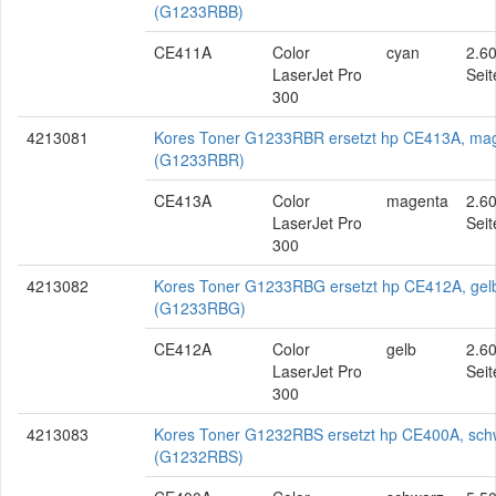
(G1233RBB)
CE411A
Color
cyan
2.6
LaserJet Pro
Seit
300
4213081
Kores Toner G1233RBR ersetzt hp CE413A, ma
(G1233RBR)
CE413A
Color
magenta
2.6
LaserJet Pro
Seit
300
4213082
Kores Toner G1233RBG ersetzt hp CE412A, gel
(G1233RBG)
CE412A
Color
gelb
2.6
LaserJet Pro
Seit
300
4213083
Kores Toner G1232RBS ersetzt hp CE400A, sch
(G1232RBS)