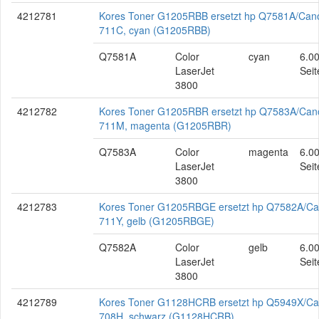
4212781
Kores Toner G1205RBB ersetzt hp Q7581A/Can
711C, cyan (G1205RBB)
Q7581A
Color
cyan
6.0
LaserJet
Seit
3800
4212782
Kores Toner G1205RBR ersetzt hp Q7583A/Can
711M, magenta (G1205RBR)
Q7583A
Color
magenta
6.0
LaserJet
Seit
3800
4212783
Kores Toner G1205RBGE ersetzt hp Q7582A/C
711Y, gelb (G1205RBGE)
Q7582A
Color
gelb
6.0
LaserJet
Seit
3800
4212789
Kores Toner G1128HCRB ersetzt hp Q5949X/C
708H, schwarz (G1128HCRB)