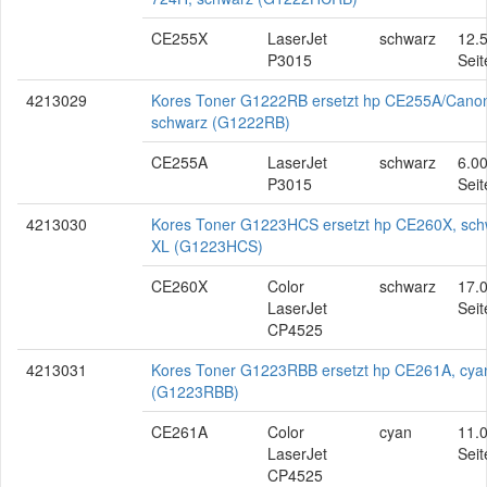
CE255X
LaserJet
schwarz
12.
P3015
Seit
4213029
Kores Toner G1222RB ersetzt hp CE255A/Cano
schwarz (G1222RB)
CE255A
LaserJet
schwarz
6.0
P3015
Seit
4213030
Kores Toner G1223HCS ersetzt hp CE260X, sch
XL (G1223HCS)
CE260X
Color
schwarz
17.
LaserJet
Seit
CP4525
4213031
Kores Toner G1223RBB ersetzt hp CE261A, cya
(G1223RBB)
CE261A
Color
cyan
11.
LaserJet
Seit
CP4525