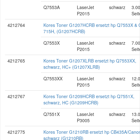
Q7553A
LaserJet
schwarz
3.0
P2015
Seit
4212764
Kores Toner G1207HCRB ersetzt hp Q7553X &
715H, (G1207HCRB)
Q7553X
LaserJet
schwarz
7.0
P2015
Seit
4212765
Kores Toner G1207XLRB ersetzt hp Q7553XX,
schwarz, HC+ (G1207XLRB)
Q7553XX
LaserJet
schwarz
12.
P2015
Seit
4212767
Kores Toner G1209HCRB ersetzt hp Q7551X,
schwarz, HC (G1209HCRB)
Q7551X
LaserJet
schwarz
13.
P3005
Seit
4212775
Kores Toner G1210RB ersetzt hp CB435A/Cano
schwarz (G1210RB)