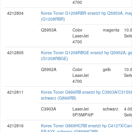
4700
4212804
Kores Toner G1208RBR ersetzt hp Q5953A, ma
(G1208RBR)
Q5953A
Color
magenta
10.
LaserJet
Seit
4700
4212805
Kores Toner G1208RBGE ersetzt hp Q5952A, ge
(G1208RBGE)
Q5952A
Color
gelb
10.
LaserJet
Seit
4700
4212811
Kores Toner G866RB ersetzt hp C3903A/C3155
schwarz (G866RB)
C3903A
LaserJet
schwarz
4.0
5P/5MP/6P
Seit
4212816
Kores Toner G869HCRB ersetzt hp C4127X/Ca
EP-52X, schwarz (G869HCRB)