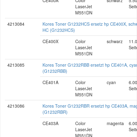
CE400A
Color
schwarz
5.5
LaserJet
Seit
M551DN
4213084
Kores Toner G1232HCS ersetz hp CE400X, schw
HC (G1232HCS)
CE400X
Color
schwarz
11.
LaserJet
Seit
M551DN
4213085
Kores Toner G1232RBB ersetzt hp CE401A, cya
(G1232RBB)
CE401A
Color
cyan
6.0
LaserJet
Seit
M551DN
4213086
Kores Toner G1232RBR ersetzt hp CE403A, ma
(G1232RBR)
CE403A
Color
magenta
6.0
LaserJet
Seit
M551DN