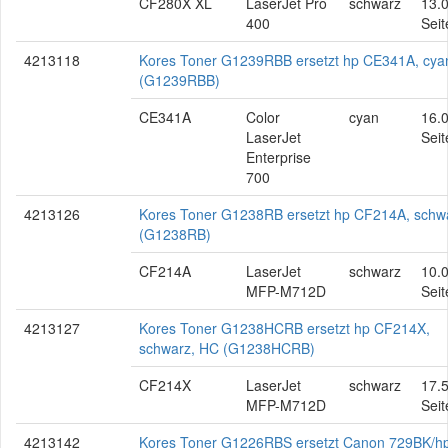
CF280X XL
LaserJet Pro
schwarz
13.
400
Seit
4213118
Kores Toner G1239RBB ersetzt hp CE341A, cya
(G1239RBB)
CE341A
Color
cyan
16.
LaserJet
Seit
Enterprise
700
4213126
Kores Toner G1238RB ersetzt hp CF214A, schw
(G1238RB)
CF214A
LaserJet
schwarz
10.
MFP-M712D
Seit
4213127
Kores Toner G1238HCRB ersetzt hp CF214X,
schwarz, HC (G1238HCRB)
CF214X
LaserJet
schwarz
17.
MFP-M712D
Seit
4213142
Kores Toner G1226RBS ersetzt Canon 729BK/h