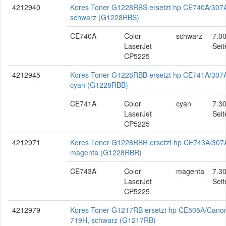
4212940
Kores Toner G1228RBS ersetzt hp CE740A/307
schwarz (G1228RBS)
CE740A
Color
schwarz
7.0
LaserJet
Seit
CP5225
4212945
Kores Toner G1228RBB ersetzt hp CE741A/307
cyan (G1228RBB)
CE741A
Color
cyan
7.3
LaserJet
Seit
CP5225
4212971
Kores Toner G1228RBR ersetzt hp CE743A/307
magenta (G1228RBR)
CE743A
Color
magenta
7.3
LaserJet
Seit
CP5225
4212979
Kores Toner G1217RB ersetzt hp CE505A/Cano
719H, schwarz (G1217RB)