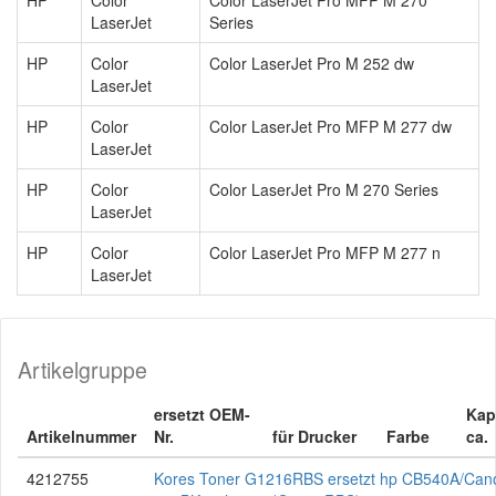
HP
Color
Color LaserJet Pro MFP M 270
LaserJet
Series
HP
Color
Color LaserJet Pro M 252 dw
LaserJet
HP
Color
Color LaserJet Pro MFP M 277 dw
LaserJet
HP
Color
Color LaserJet Pro M 270 Series
LaserJet
HP
Color
Color LaserJet Pro MFP M 277 n
LaserJet
Artikelgruppe
ersetzt OEM-
Kap
Artikelnummer
Nr.
für Drucker
Farbe
ca.
4212755
Kores Toner G1216RBS ersetzt hp CB540A/Can