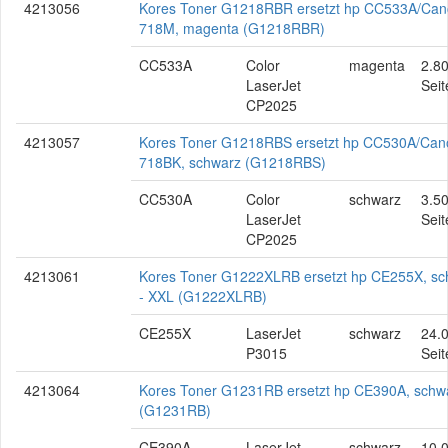
4213056
Kores Toner G1218RBR ersetzt hp CC533A/Ca
718M, magenta (G1218RBR)
CC533A
Color
magenta
2.8
LaserJet
Seit
CP2025
4213057
Kores Toner G1218RBS ersetzt hp CC530A/Can
718BK, schwarz (G1218RBS)
CC530A
Color
schwarz
3.5
LaserJet
Seit
CP2025
4213061
Kores Toner G1222XLRB ersetzt hp CE255X, sc
- XXL (G1222XLRB)
CE255X
LaserJet
schwarz
24.
P3015
Seit
4213064
Kores Toner G1231RB ersetzt hp CE390A, schw
(G1231RB)
CE390A
LaserJet
schwarz
10.