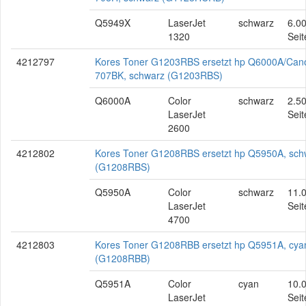
Q5949X
LaserJet
schwarz
6.0
1320
Seit
4212797
Kores Toner G1203RBS ersetzt hp Q6000A/Can
707BK, schwarz (G1203RBS)
Q6000A
Color
schwarz
2.5
LaserJet
Seit
2600
4212802
Kores Toner G1208RBS ersetzt hp Q5950A, sch
(G1208RBS)
Q5950A
Color
schwarz
11.
LaserJet
Seit
4700
4212803
Kores Toner G1208RBB ersetzt hp Q5951A, cya
(G1208RBB)
Q5951A
Color
cyan
10.
LaserJet
Seit