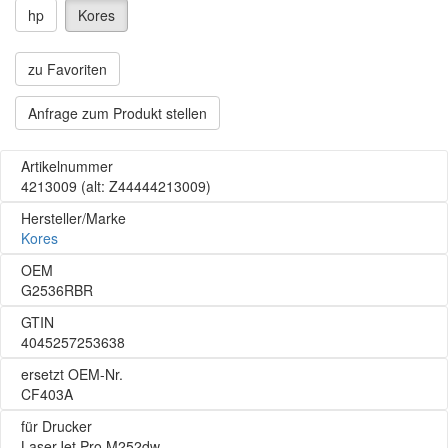
hp
Kores
zu Favoriten
Anfrage zum Produkt stellen
Artikelnummer
4213009
(alt: Z44444213009)
Hersteller/Marke
Kores
OEM
G2536RBR
GTIN
4045257253638
ersetzt OEM-Nr.
CF403A
für Drucker
LaserJet Pro M252dw