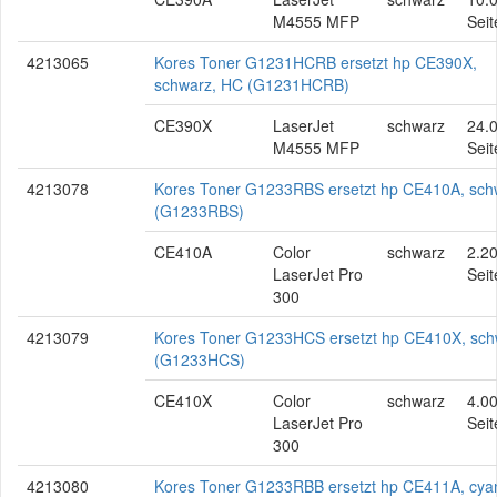
M4555 MFP
Seit
4213065
Kores Toner G1231HCRB ersetzt hp CE390X,
schwarz, HC (G1231HCRB)
CE390X
LaserJet
schwarz
24.
M4555 MFP
Seit
4213078
Kores Toner G1233RBS ersetzt hp CE410A, sch
(G1233RBS)
CE410A
Color
schwarz
2.2
LaserJet Pro
Seit
300
4213079
Kores Toner G1233HCS ersetzt hp CE410X, sch
(G1233HCS)
CE410X
Color
schwarz
4.0
LaserJet Pro
Seit
300
4213080
Kores Toner G1233RBB ersetzt hp CE411A, cya