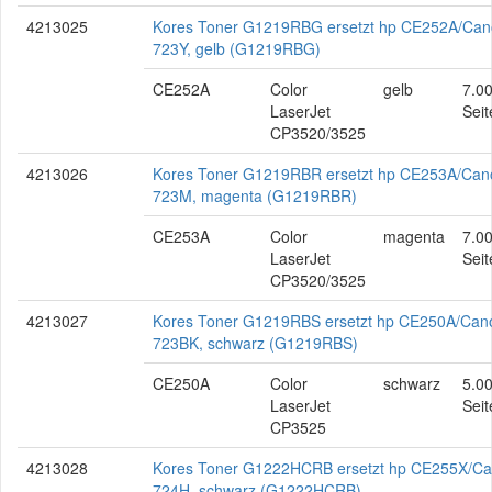
4213025
Kores Toner G1219RBG ersetzt hp CE252A/Ca
723Y, gelb (G1219RBG)
CE252A
Color
gelb
7.0
LaserJet
Seit
CP3520/3525
4213026
Kores Toner G1219RBR ersetzt hp CE253A/Can
723M, magenta (G1219RBR)
CE253A
Color
magenta
7.0
LaserJet
Seit
CP3520/3525
4213027
Kores Toner G1219RBS ersetzt hp CE250A/Can
723BK, schwarz (G1219RBS)
CE250A
Color
schwarz
5.0
LaserJet
Seit
CP3525
4213028
Kores Toner G1222HCRB ersetzt hp CE255X/C
724H, schwarz (G1222HCRB)