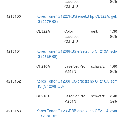
LaserJet
Seit
CM1415
4213150
Kores Toner G1227RBG ersetzt hp CE322A, gel
(G1227RBG)
CE322A
Color
gelb
1.3
LaserJet
Seit
CM1415
4213151
Kores Toner G1236RBS ersetzt hp CF210A, sch
(G1236RBS)
CF210A
LaserJet Pro
schwarz
1.6
M251N
Seit
4213152
Kores Toner G1236HCS ersetzt hp CF210X, sch
HC (G1236HCS)
CF210X
LaserJet Pro
schwarz
2.4
M251N
Seit
4213153
Kores Toner G1236RBB ersetzt hp CF211A, cya
(G1236RBB)