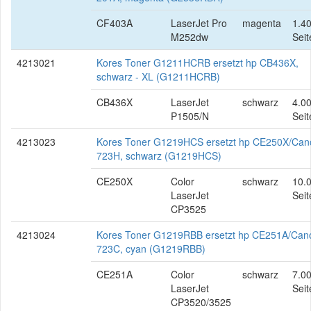
CF403A
LaserJet Pro
magenta
1.4
M252dw
Seit
4213021
Kores Toner G1211HCRB ersetzt hp CB436X,
schwarz - XL (G1211HCRB)
CB436X
LaserJet
schwarz
4.0
P1505/N
Seit
4213023
Kores Toner G1219HCS ersetzt hp CE250X/Can
723H, schwarz (G1219HCS)
CE250X
Color
schwarz
10.
LaserJet
Seit
CP3525
4213024
Kores Toner G1219RBB ersetzt hp CE251A/Can
723C, cyan (G1219RBB)
CE251A
Color
schwarz
7.0
LaserJet
Seit
CP3520/3525