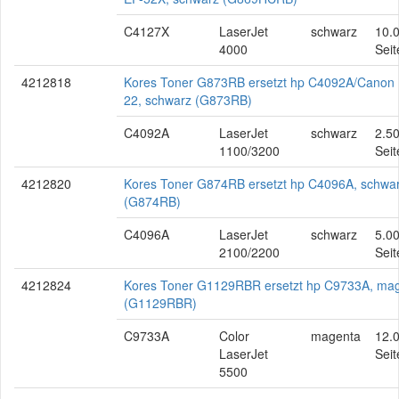
C4127X
LaserJet
schwarz
10.
4000
Seit
4212818
Kores Toner G873RB ersetzt hp C4092A/Canon 
22, schwarz (G873RB)
C4092A
LaserJet
schwarz
2.5
1100/3200
Seit
4212820
Kores Toner G874RB ersetzt hp C4096A, schwa
(G874RB)
C4096A
LaserJet
schwarz
5.0
2100/2200
Seit
4212824
Kores Toner G1129RBR ersetzt hp C9733A, ma
(G1129RBR)
C9733A
Color
magenta
12.
LaserJet
Seit
5500