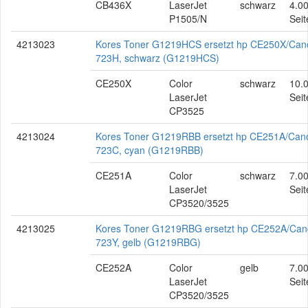
CB436X
LaserJet
schwarz
4.0
P1505/N
Seit
4213023
Kores Toner G1219HCS ersetzt hp CE250X/Can
723H, schwarz (G1219HCS)
CE250X
Color
schwarz
10.
LaserJet
Seit
CP3525
4213024
Kores Toner G1219RBB ersetzt hp CE251A/Can
723C, cyan (G1219RBB)
CE251A
Color
schwarz
7.0
LaserJet
Seit
CP3520/3525
4213025
Kores Toner G1219RBG ersetzt hp CE252A/Ca
723Y, gelb (G1219RBG)
CE252A
Color
gelb
7.0
LaserJet
Seit
CP3520/3525