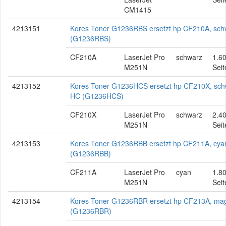
CM1415
4213151
Kores Toner G1236RBS ersetzt hp CF210A, sch
(G1236RBS)
CF210A
LaserJet Pro
schwarz
1.6
M251N
Seit
4213152
Kores Toner G1236HCS ersetzt hp CF210X, sch
HC (G1236HCS)
CF210X
LaserJet Pro
schwarz
2.4
M251N
Seit
4213153
Kores Toner G1236RBB ersetzt hp CF211A, cya
(G1236RBB)
CF211A
LaserJet Pro
cyan
1.8
M251N
Seit
4213154
Kores Toner G1236RBR ersetzt hp CF213A, ma
(G1236RBR)