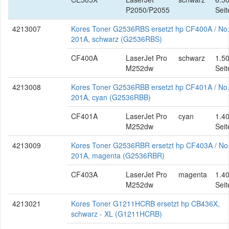
P2050/P2055
Seit
4213007
Kores Toner G2536RBS ersetzt hp CF400A / No
201A, schwarz (G2536RBS)
CF400A
LaserJet Pro
schwarz
1.5
M252dw
Seit
4213008
Kores Toner G2536RBB ersetzt hp CF401A / No
201A, cyan (G2536RBB)
CF401A
LaserJet Pro
cyan
1.4
M252dw
Seit
4213009
Kores Toner G2536RBR ersetzt hp CF403A / No
201A, magenta (G2536RBR)
CF403A
LaserJet Pro
magenta
1.4
M252dw
Seit
4213021
Kores Toner G1211HCRB ersetzt hp CB436X,
schwarz - XL (G1211HCRB)