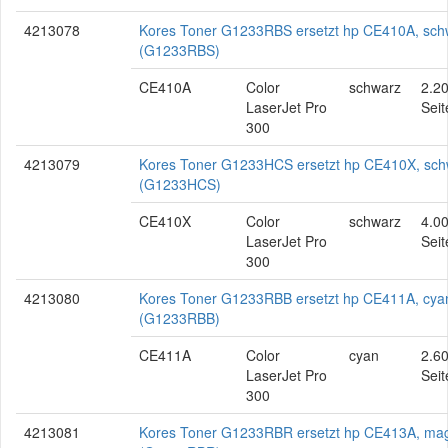
4213078
Kores Toner G1233RBS ersetzt hp CE410A, sch
(G1233RBS)
CE410A
Color
schwarz
2.2
LaserJet Pro
Seit
300
4213079
Kores Toner G1233HCS ersetzt hp CE410X, sch
(G1233HCS)
CE410X
Color
schwarz
4.0
LaserJet Pro
Seit
300
4213080
Kores Toner G1233RBB ersetzt hp CE411A, cya
(G1233RBB)
CE411A
Color
cyan
2.6
LaserJet Pro
Seit
300
4213081
Kores Toner G1233RBR ersetzt hp CE413A, ma