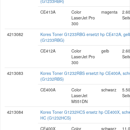
(G1233RBR)
CE413A
Color
magenta
2.6
LaserJet Pro
Seit
300
4213082
Kores Toner G1233RBG ersetzt hp CE412A, gel
(G1233RBG)
CE412A
Color
gelb
2.6
LaserJet Pro
Seit
300
4213083
Kores Toner G1232RBS ersetzt hp CE400A, sch
(G1232RBS)
CE400A
Color
schwarz
5.5
LaserJet
Seit
M551DN
4213084
Kores Toner G1232HCS ersetz hp CE400X, schw
HC (G1232HCS)
CE400X
Color
schwarz
11.