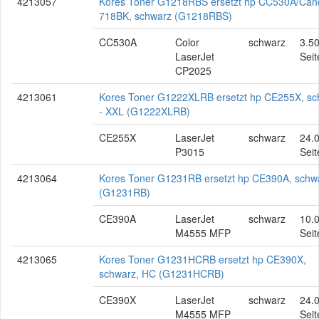
4213057
Kores Toner G1218RBS ersetzt hp CC530A/Can
718BK, schwarz (G1218RBS)
CC530A
Color
schwarz
3.5
LaserJet
Seit
CP2025
4213061
Kores Toner G1222XLRB ersetzt hp CE255X, sc
- XXL (G1222XLRB)
CE255X
LaserJet
schwarz
24.
P3015
Seit
4213064
Kores Toner G1231RB ersetzt hp CE390A, schw
(G1231RB)
CE390A
LaserJet
schwarz
10.
M4555 MFP
Seit
4213065
Kores Toner G1231HCRB ersetzt hp CE390X,
schwarz, HC (G1231HCRB)
CE390X
LaserJet
schwarz
24.
M4555 MFP
Seit