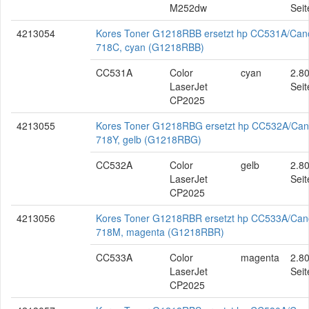
M252dw
Seit
4213054
Kores Toner G1218RBB ersetzt hp CC531A/Can
718C, cyan (G1218RBB)
CC531A
Color
cyan
2.8
LaserJet
Seit
CP2025
4213055
Kores Toner G1218RBG ersetzt hp CC532A/Ca
718Y, gelb (G1218RBG)
CC532A
Color
gelb
2.8
LaserJet
Seit
CP2025
4213056
Kores Toner G1218RBR ersetzt hp CC533A/Ca
718M, magenta (G1218RBR)
CC533A
Color
magenta
2.8
LaserJet
Seit
CP2025