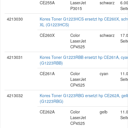
CE255A
LaserJet
schwarz
6.0
P3015
Seit
4213030
Kores Toner G1223HCS ersetzt hp CE260X, sch
XL (G1223HCS)
CE260X
Color
schwarz
17.
LaserJet
Seit
CP4525
4213031
Kores Toner G1223RBB ersetzt hp CE261A, cya
(G1223RBB)
CE261A
Color
cyan
11.
LaserJet
Seit
CP4525
4213032
Kores Toner G1223RBG ersetzt hp CE262A, gel
(G1223RBG)
CE262A
Color
gelb
11.
LaserJet
Seit
CP4525