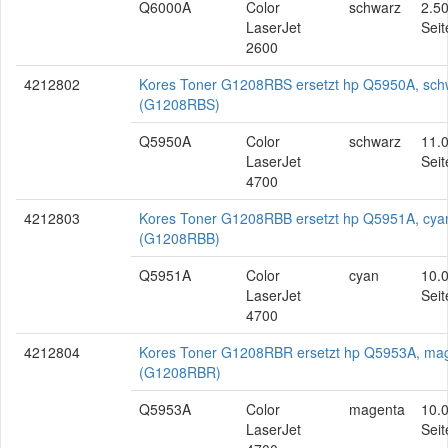
Q6000A
Color
schwarz
2.5
LaserJet
Seit
2600
4212802
Kores Toner G1208RBS ersetzt hp Q5950A, sch
(G1208RBS)
Q5950A
Color
schwarz
11.
LaserJet
Seit
4700
4212803
Kores Toner G1208RBB ersetzt hp Q5951A, cya
(G1208RBB)
Q5951A
Color
cyan
10.
LaserJet
Seit
4700
4212804
Kores Toner G1208RBR ersetzt hp Q5953A, ma
(G1208RBR)
Q5953A
Color
magenta
10.
LaserJet
Seit