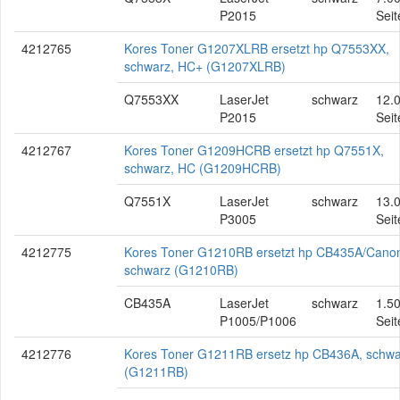
P2015
Seit
4212765
Kores Toner G1207XLRB ersetzt hp Q7553XX,
schwarz, HC+ (G1207XLRB)
Q7553XX
LaserJet
schwarz
12.
P2015
Seit
4212767
Kores Toner G1209HCRB ersetzt hp Q7551X,
schwarz, HC (G1209HCRB)
Q7551X
LaserJet
schwarz
13.
P3005
Seit
4212775
Kores Toner G1210RB ersetzt hp CB435A/Cano
schwarz (G1210RB)
CB435A
LaserJet
schwarz
1.5
P1005/P1006
Seit
4212776
Kores Toner G1211RB ersetz hp CB436A, schwa
(G1211RB)