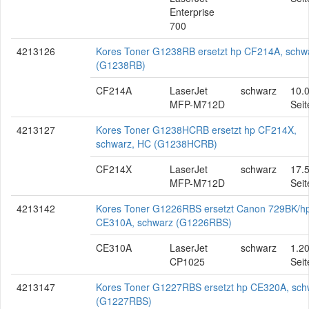
Enterprise
700
4213126
Kores Toner G1238RB ersetzt hp CF214A, schw
(G1238RB)
CF214A
LaserJet
schwarz
10.
MFP-M712D
Seit
4213127
Kores Toner G1238HCRB ersetzt hp CF214X,
schwarz, HC (G1238HCRB)
CF214X
LaserJet
schwarz
17.
MFP-M712D
Seit
4213142
Kores Toner G1226RBS ersetzt Canon 729BK/h
CE310A, schwarz (G1226RBS)
CE310A
LaserJet
schwarz
1.2
CP1025
Seit
4213147
Kores Toner G1227RBS ersetzt hp CE320A, sch
(G1227RBS)