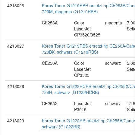
4213026
Kores Toner G1219RBR ersetzt hp CE253A/Can
723M, magenta (G1219RBR)
CE253A
Color
magenta
7.0
LaserJet
Seit
CP3520/3525
4213027
Kores Toner G1219RBS ersetzt hp CE250A/Can
723BK, schwarz (G1219RBS)
CE250A
Color
schwarz
5.0
LaserJet
Seit
CP3525
4213028
Kores Toner G1222HCRB ersetzt hp CE255X/C
724H, schwarz (G1222HCRB)
CE255X
LaserJet
schwarz
12.
P3015
Seit
4213029
Kores Toner G1222RB ersetzt hp CE255A/Cano
schwarz (G1222RB)