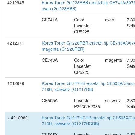
4212945
Kores Toner G1228RBB ersetzt hp CE741A/307
cyan (G1228RBB)
CE741A
Color
cyan
7.3
LaserJet
Seit
CP5225
4212971
Kores Toner G1228RBR ersetzt hp CE743A/307
magenta (G1228RBR)
CE743A
Color
magenta
7.3
LaserJet
Seit
CP5225
4212979
Kores Toner G1217RB ersetzt hp CE505A/Cano
719H, schwarz (G1217RB)
CE505A
LaserJet
schwarz
2.3
P2030/P2035
Seit
» 4212980
Kores Toner G1217HCRB ersetzt hp CE505X/C
719H, schwarz (G1217HCRB)
CE505X
LaserJet
schwarz
6.5