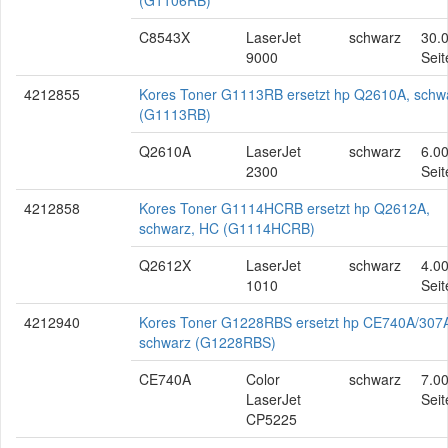
(G1106RB)
C8543X
LaserJet
schwarz
30.
9000
Seit
4212855
Kores Toner G1113RB ersetzt hp Q2610A, schw
(G1113RB)
Q2610A
LaserJet
schwarz
6.0
2300
Seit
4212858
Kores Toner G1114HCRB ersetzt hp Q2612A,
schwarz, HC (G1114HCRB)
Q2612X
LaserJet
schwarz
4.0
1010
Seit
4212940
Kores Toner G1228RBS ersetzt hp CE740A/307
schwarz (G1228RBS)
CE740A
Color
schwarz
7.0
LaserJet
Seit
CP5225