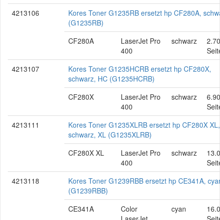
4213106
Kores Toner G1235RB ersetzt hp CF280A, schw
(G1235RB)
CF280A
LaserJet Pro
schwarz
2.7
400
Seit
4213107
Kores Toner G1235HCRB ersetzt hp CF280X,
schwarz, HC (G1235HCRB)
CF280X
LaserJet Pro
schwarz
6.9
400
Seit
4213111
Kores Toner G1235XLRB ersetzt hp CF280X XL,
schwarz, XL (G1235XLRB)
CF280X XL
LaserJet Pro
schwarz
13.
400
Seit
4213118
Kores Toner G1239RBB ersetzt hp CE341A, cya
(G1239RBB)
CE341A
Color
cyan
16.
LaserJet
Seit