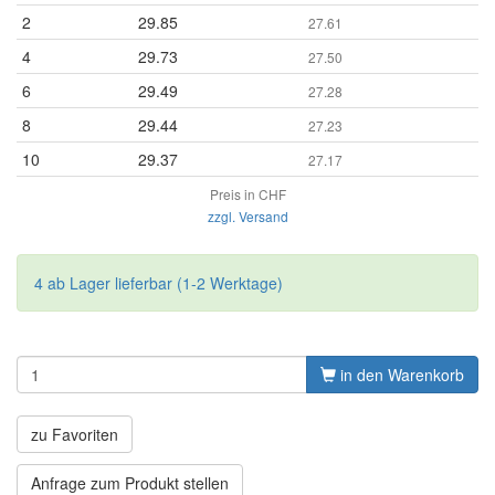
2
29.85
27.61
4
29.73
27.50
6
29.49
27.28
8
29.44
27.23
10
29.37
27.17
Preis in CHF
zzgl. Versand
4 ab Lager lieferbar (1-2 Werktage)
in den Warenkorb
zu Favoriten
Anfrage zum Produkt stellen