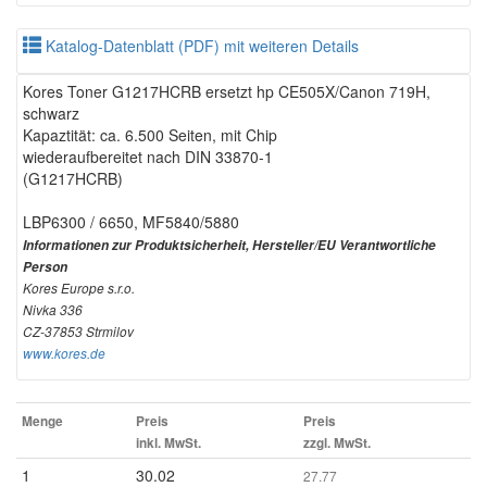
Katalog-Datenblatt (PDF) mit weiteren Details
Kores Toner G1217HCRB ersetzt hp CE505X/Canon 719H,
schwarz
Kapaztität: ca. 6.500 Seiten, mit Chip
wiederaufbereitet nach DIN 33870-1
(G1217HCRB)
LBP6300 / 6650, MF5840/5880
Informationen zur Produktsicherheit, Hersteller/EU Verantwortliche
Person
Kores Europe s.r.o.
Nivka 336
CZ-37853 Strmilov
www.kores.de
Menge
Preis
Preis
inkl. MwSt.
zzgl. MwSt.
1
30.02
27.77