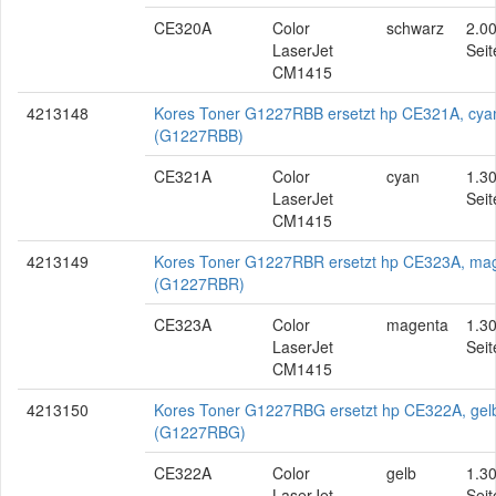
CE320A
Color
schwarz
2.0
LaserJet
Seit
CM1415
4213148
Kores Toner G1227RBB ersetzt hp CE321A, cya
(G1227RBB)
CE321A
Color
cyan
1.3
LaserJet
Seit
CM1415
4213149
Kores Toner G1227RBR ersetzt hp CE323A, ma
(G1227RBR)
CE323A
Color
magenta
1.3
LaserJet
Seit
CM1415
4213150
Kores Toner G1227RBG ersetzt hp CE322A, gel
(G1227RBG)
CE322A
Color
gelb
1.3
LaserJet
Seit