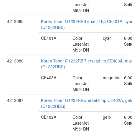
LaserJet
Seit
M551DN
4213085
Kores Toner G1232RBB ersetzt hp CE401A, cya
(G1232RBB)
CE401A
Color
cyan
6.0
LaserJet
Seit
M551DN
4213086
Kores Toner G1232RBR ersetzt hp CE403A, ma
(G1232RBR)
CE403A
Color
magenta
6.0
LaserJet
Seit
M551DN
4213087
Kores Toner G1232RBG ersetzt hp CE402A, gel
(G1232RBG)
CE402A
Color
gelb
6.0
LaserJet
Seit
M551DN