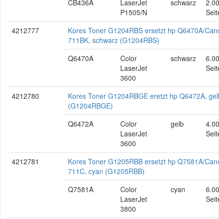
CB436A
LaserJet
schwarz
2.0
P1505/N
Seit
4212777
Kores Toner G1204RBS ersetzt hp Q6470A/Can
711BK, schwarz (G1204RBS)
Q6470A
Color
schwarz
6.0
LaserJet
Seit
3600
4212780
Kores Toner G1204RBGE eretzt hp Q6472A, gel
(G1204RBGE)
Q6472A
Color
gelb
4.0
LaserJet
Seit
3600
4212781
Kores Toner G1205RBB ersetzt hp Q7581A/Can
711C, cyan (G1205RBB)
Q7581A
Color
cyan
6.0
LaserJet
Seit
3800