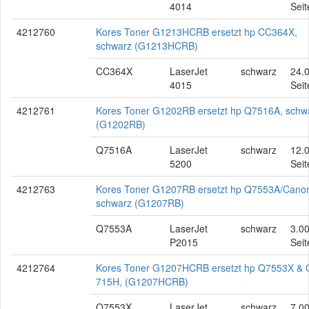
4014
Seit
4212760
Kores Toner G1213HCRB ersetzt hp CC364X,
schwarz (G1213HCRB)
CC364X
LaserJet
schwarz
24.
4015
Seit
4212761
Kores Toner G1202RB ersetzt hp Q7516A, schw
(G1202RB)
Q7516A
LaserJet
schwarz
12.
5200
Seit
4212763
Kores Toner G1207RB ersetzt hp Q7553A/Cano
schwarz (G1207RB)
Q7553A
LaserJet
schwarz
3.0
P2015
Seit
4212764
Kores Toner G1207HCRB ersetzt hp Q7553X &
715H, (G1207HCRB)
Q7553X
LaserJet
schwarz
7.0