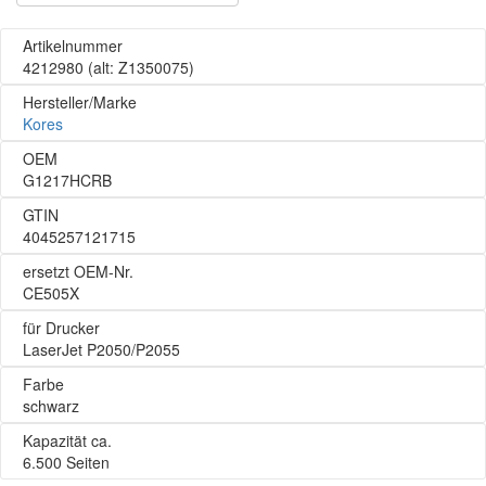
Artikelnummer
4212980
(alt: Z1350075)
Hersteller/Marke
Kores
OEM
G1217HCRB
GTIN
4045257121715
ersetzt OEM-Nr.
CE505X
für Drucker
LaserJet P2050/P2055
Farbe
schwarz
Kapazität ca.
6.500 Seiten