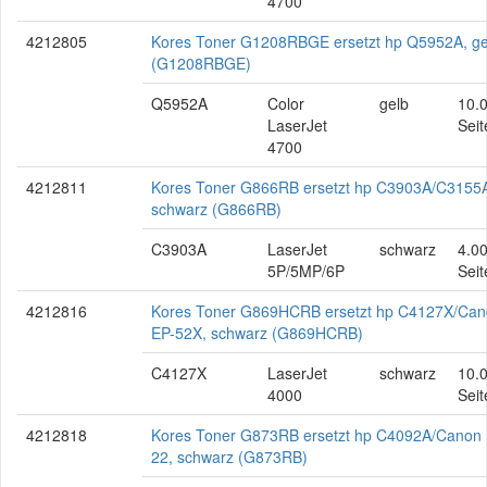
4700
4212805
Kores Toner G1208RBGE ersetzt hp Q5952A, ge
(G1208RBGE)
Q5952A
Color
gelb
10.
LaserJet
Seit
4700
4212811
Kores Toner G866RB ersetzt hp C3903A/C3155
schwarz (G866RB)
C3903A
LaserJet
schwarz
4.0
5P/5MP/6P
Seit
4212816
Kores Toner G869HCRB ersetzt hp C4127X/Ca
EP-52X, schwarz (G869HCRB)
C4127X
LaserJet
schwarz
10.
4000
Seit
4212818
Kores Toner G873RB ersetzt hp C4092A/Canon 
22, schwarz (G873RB)