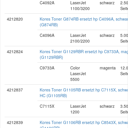
C4092A
LaserJet
schwarz
2.5
1100/3200
Seit
4212820
Kores Toner G874RB ersetzt hp C4096A, schwa
(G874RB)
C4096A
LaserJet
schwarz
5.0
2100/2200
Seit
4212824
Kores Toner G1129RBR ersetzt hp C9733A, ma
(G1129RBR)
C9733A
Color
magenta
12.
LaserJet
Seit
5500
4212837
Kores Toner G1105RB ersetzt hp C7115X, schwa
HC (G1105RB)
C7115X
LaserJet
schwarz
3.5
1200
Seit
4212839
Kores Toner G1106RB ersetzt hp C8543X, schw