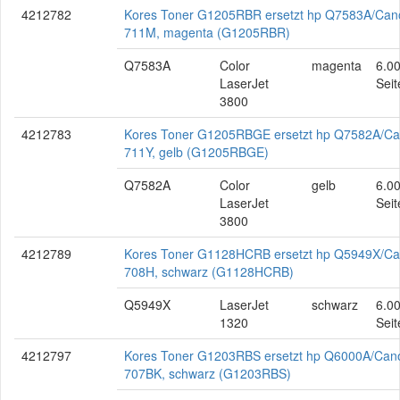
4212782
Kores Toner G1205RBR ersetzt hp Q7583A/Can
711M, magenta (G1205RBR)
Q7583A
Color
magenta
6.0
LaserJet
Seit
3800
4212783
Kores Toner G1205RBGE ersetzt hp Q7582A/C
711Y, gelb (G1205RBGE)
Q7582A
Color
gelb
6.0
LaserJet
Seit
3800
4212789
Kores Toner G1128HCRB ersetzt hp Q5949X/C
708H, schwarz (G1128HCRB)
Q5949X
LaserJet
schwarz
6.0
1320
Seit
4212797
Kores Toner G1203RBS ersetzt hp Q6000A/Can
707BK, schwarz (G1203RBS)