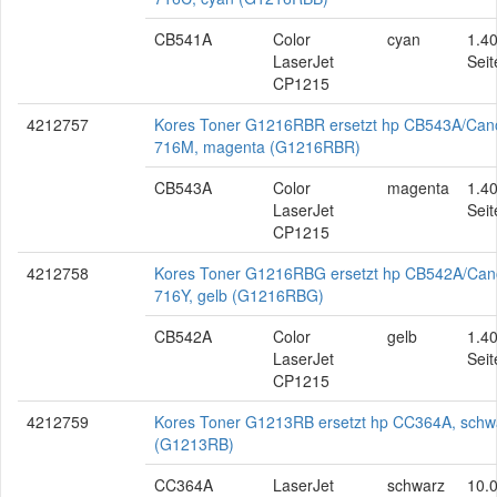
CB541A
Color
cyan
1.4
LaserJet
Seit
CP1215
4212757
Kores Toner G1216RBR ersetzt hp CB543A/Can
716M, magenta (G1216RBR)
CB543A
Color
magenta
1.4
LaserJet
Seit
CP1215
4212758
Kores Toner G1216RBG ersetzt hp CB542A/Ca
716Y, gelb (G1216RBG)
CB542A
Color
gelb
1.4
LaserJet
Seit
CP1215
4212759
Kores Toner G1213RB ersetzt hp CC364A, schw
(G1213RB)
CC364A
LaserJet
schwarz
10.