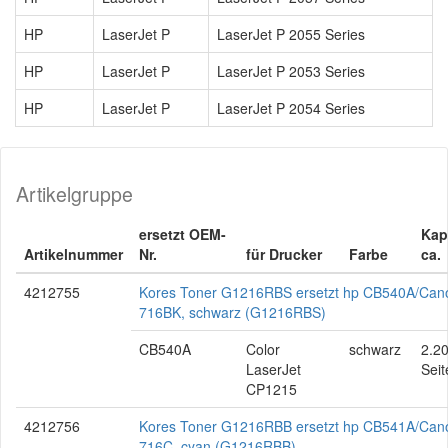
HP
LaserJet P
LaserJet P 2055 Series
HP
LaserJet P
LaserJet P 2053 Series
HP
LaserJet P
LaserJet P 2054 Series
Artikelgruppe
ersetzt OEM-
Kap
Artikelnummer
Nr.
für Drucker
Farbe
ca.
4212755
Kores Toner G1216RBS ersetzt hp CB540A/Can
716BK, schwarz (G1216RBS)
CB540A
Color
schwarz
2.2
LaserJet
Seit
CP1215
4212756
Kores Toner G1216RBB ersetzt hp CB541A/Can
716C, cyan (G1216RBB)