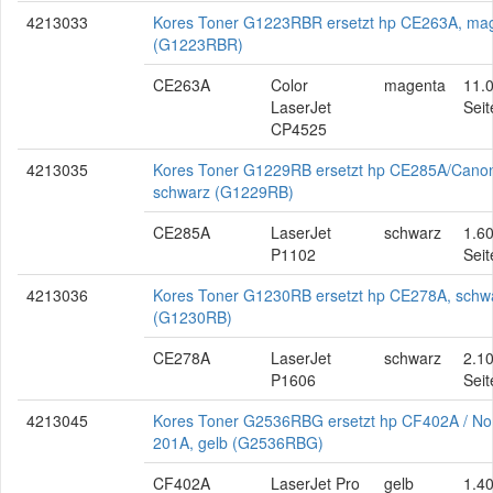
4213033
Kores Toner G1223RBR ersetzt hp CE263A, ma
(G1223RBR)
CE263A
Color
magenta
11.
LaserJet
Seit
CP4525
4213035
Kores Toner G1229RB ersetzt hp CE285A/Cano
schwarz (G1229RB)
CE285A
LaserJet
schwarz
1.6
P1102
Seit
4213036
Kores Toner G1230RB ersetzt hp CE278A, schw
(G1230RB)
CE278A
LaserJet
schwarz
2.1
P1606
Seit
4213045
Kores Toner G2536RBG ersetzt hp CF402A / No
201A, gelb (G2536RBG)
CF402A
LaserJet Pro
gelb
1.4