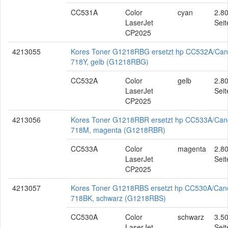
CC531A
Color
cyan
2.8
LaserJet
Seit
CP2025
4213055
Kores Toner G1218RBG ersetzt hp CC532A/Ca
718Y, gelb (G1218RBG)
CC532A
Color
gelb
2.8
LaserJet
Seit
CP2025
4213056
Kores Toner G1218RBR ersetzt hp CC533A/Ca
718M, magenta (G1218RBR)
CC533A
Color
magenta
2.8
LaserJet
Seit
CP2025
4213057
Kores Toner G1218RBS ersetzt hp CC530A/Can
718BK, schwarz (G1218RBS)
CC530A
Color
schwarz
3.5
LaserJet
Seit