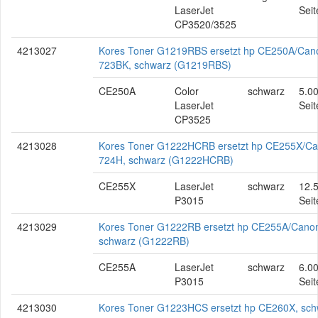
LaserJet
Seit
CP3520/3525
4213027
Kores Toner G1219RBS ersetzt hp CE250A/Can
723BK, schwarz (G1219RBS)
CE250A
Color
schwarz
5.0
LaserJet
Seit
CP3525
4213028
Kores Toner G1222HCRB ersetzt hp CE255X/C
724H, schwarz (G1222HCRB)
CE255X
LaserJet
schwarz
12.
P3015
Seit
4213029
Kores Toner G1222RB ersetzt hp CE255A/Cano
schwarz (G1222RB)
CE255A
LaserJet
schwarz
6.0
P3015
Seit
4213030
Kores Toner G1223HCS ersetzt hp CE260X, sch