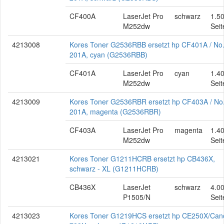
CF400A
LaserJet Pro
schwarz
1.5
M252dw
Seit
4213008
Kores Toner G2536RBB ersetzt hp CF401A / No
201A, cyan (G2536RBB)
CF401A
LaserJet Pro
cyan
1.4
M252dw
Seit
4213009
Kores Toner G2536RBR ersetzt hp CF403A / No
201A, magenta (G2536RBR)
CF403A
LaserJet Pro
magenta
1.4
M252dw
Seit
4213021
Kores Toner G1211HCRB ersetzt hp CB436X,
schwarz - XL (G1211HCRB)
CB436X
LaserJet
schwarz
4.0
P1505/N
Seit
4213023
Kores Toner G1219HCS ersetzt hp CE250X/Can