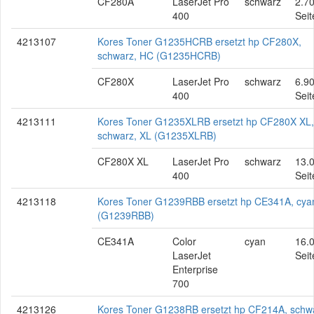
CF280A
LaserJet Pro
schwarz
2.7
400
Seit
4213107
Kores Toner G1235HCRB ersetzt hp CF280X,
schwarz, HC (G1235HCRB)
CF280X
LaserJet Pro
schwarz
6.9
400
Seit
4213111
Kores Toner G1235XLRB ersetzt hp CF280X XL,
schwarz, XL (G1235XLRB)
CF280X XL
LaserJet Pro
schwarz
13.
400
Seit
4213118
Kores Toner G1239RBB ersetzt hp CE341A, cya
(G1239RBB)
CE341A
Color
cyan
16.
LaserJet
Seit
Enterprise
700
4213126
Kores Toner G1238RB ersetzt hp CF214A, schw