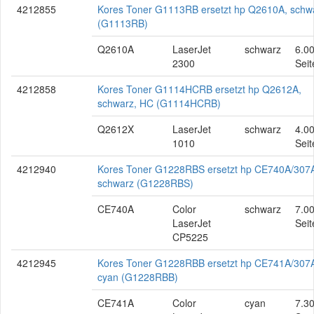
4212855
Kores Toner G1113RB ersetzt hp Q2610A, schw
(G1113RB)
Q2610A
LaserJet
schwarz
6.0
2300
Seit
4212858
Kores Toner G1114HCRB ersetzt hp Q2612A,
schwarz, HC (G1114HCRB)
Q2612X
LaserJet
schwarz
4.0
1010
Seit
4212940
Kores Toner G1228RBS ersetzt hp CE740A/307
schwarz (G1228RBS)
CE740A
Color
schwarz
7.0
LaserJet
Seit
CP5225
4212945
Kores Toner G1228RBB ersetzt hp CE741A/307
cyan (G1228RBB)
CE741A
Color
cyan
7.3