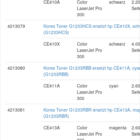
CE410A
Color
schwarz
2.2
LaserJet Pro
Seit
300
4213079
Kores Toner G1233HCS ersetzt hp CE410X, sch
(G1233HCS)
CE410X
Color
schwarz
4.0
LaserJet Pro
Seit
300
4213080
Kores Toner G1233RBB ersetzt hp CE411A, cya
(G1233RBB)
CE411A
Color
cyan
2.6
LaserJet Pro
Seit
300
4213081
Kores Toner G1233RBR ersetzt hp CE413A, ma
(G1233RBR)
CE413A
Color
magenta
2.6
LaserJet Pro
Seit