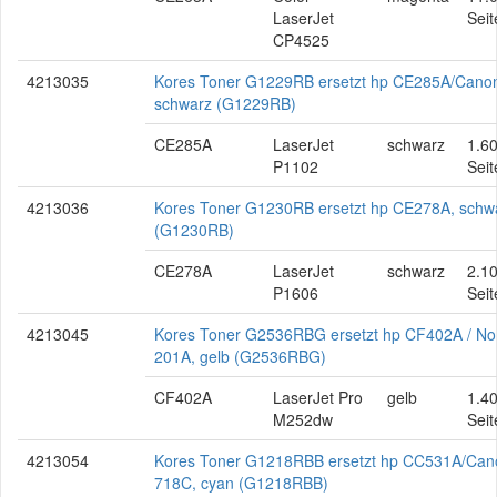
LaserJet
Seit
CP4525
4213035
Kores Toner G1229RB ersetzt hp CE285A/Cano
schwarz (G1229RB)
CE285A
LaserJet
schwarz
1.6
P1102
Seit
4213036
Kores Toner G1230RB ersetzt hp CE278A, schw
(G1230RB)
CE278A
LaserJet
schwarz
2.1
P1606
Seit
4213045
Kores Toner G2536RBG ersetzt hp CF402A / No
201A, gelb (G2536RBG)
CF402A
LaserJet Pro
gelb
1.4
M252dw
Seit
4213054
Kores Toner G1218RBB ersetzt hp CC531A/Can
718C, cyan (G1218RBB)