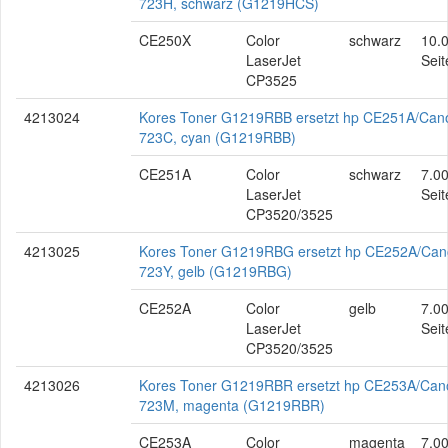
723H, schwarz (G1219HCS)
CE250X
Color
schwarz
10.
LaserJet
Seit
CP3525
4213024
Kores Toner G1219RBB ersetzt hp CE251A/Can
723C, cyan (G1219RBB)
CE251A
Color
schwarz
7.0
LaserJet
Seit
CP3520/3525
4213025
Kores Toner G1219RBG ersetzt hp CE252A/Ca
723Y, gelb (G1219RBG)
CE252A
Color
gelb
7.0
LaserJet
Seit
CP3520/3525
4213026
Kores Toner G1219RBR ersetzt hp CE253A/Can
723M, magenta (G1219RBR)
CE253A
Color
magenta
7.0