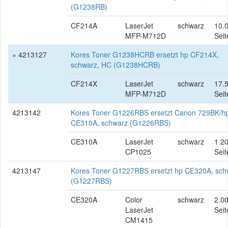
(G1238RB)
CF214A
LaserJet
schwarz
10.
MFP-M712D
Seit
» 4213127
Kores Toner G1238HCRB ersetzt hp CF214X,
schwarz, HC (G1238HCRB)
CF214X
LaserJet
schwarz
17.
MFP-M712D
Seit
4213142
Kores Toner G1226RBS ersetzt Canon 729BK/h
CE310A, schwarz (G1226RBS)
CE310A
LaserJet
schwarz
1.2
CP1025
Seit
4213147
Kores Toner G1227RBS ersetzt hp CE320A, sch
(G1227RBS)
CE320A
Color
schwarz
2.0
LaserJet
Seit
CM1415