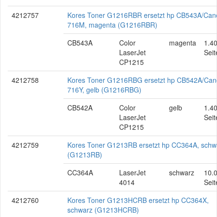
4212757
Kores Toner G1216RBR ersetzt hp CB543A/Can
716M, magenta (G1216RBR)
CB543A
Color
magenta
1.4
LaserJet
Seit
CP1215
4212758
Kores Toner G1216RBG ersetzt hp CB542A/Ca
716Y, gelb (G1216RBG)
CB542A
Color
gelb
1.4
LaserJet
Seit
CP1215
4212759
Kores Toner G1213RB ersetzt hp CC364A, schw
(G1213RB)
CC364A
LaserJet
schwarz
10.
4014
Seit
4212760
Kores Toner G1213HCRB ersetzt hp CC364X,
schwarz (G1213HCRB)