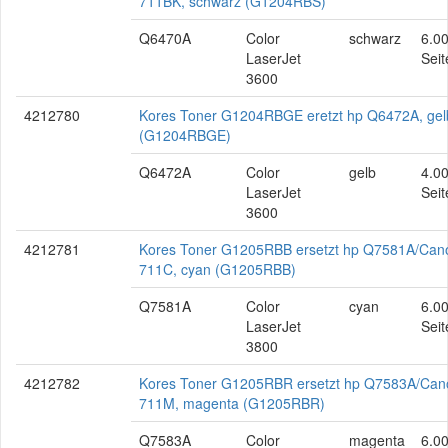
711BK, schwarz (G1204RBS)
Q6470A
Color
schwarz
6.0
LaserJet
Seit
3600
4212780
Kores Toner G1204RBGE eretzt hp Q6472A, gel
(G1204RBGE)
Q6472A
Color
gelb
4.0
LaserJet
Seit
3600
4212781
Kores Toner G1205RBB ersetzt hp Q7581A/Can
711C, cyan (G1205RBB)
Q7581A
Color
cyan
6.0
LaserJet
Seit
3800
4212782
Kores Toner G1205RBR ersetzt hp Q7583A/Can
711M, magenta (G1205RBR)
Q7583A
Color
magenta
6.0