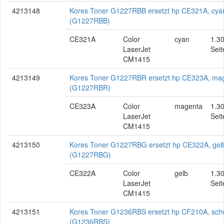
4213148
Kores Toner G1227RBB ersetzt hp CE321A, cya
(G1227RBB)
CE321A
Color
cyan
1.3
LaserJet
Seit
CM1415
4213149
Kores Toner G1227RBR ersetzt hp CE323A, ma
(G1227RBR)
CE323A
Color
magenta
1.3
LaserJet
Seit
CM1415
4213150
Kores Toner G1227RBG ersetzt hp CE322A, gel
(G1227RBG)
CE322A
Color
gelb
1.3
LaserJet
Seit
CM1415
4213151
Kores Toner G1236RBS ersetzt hp CF210A, sch
(G1236RBS)