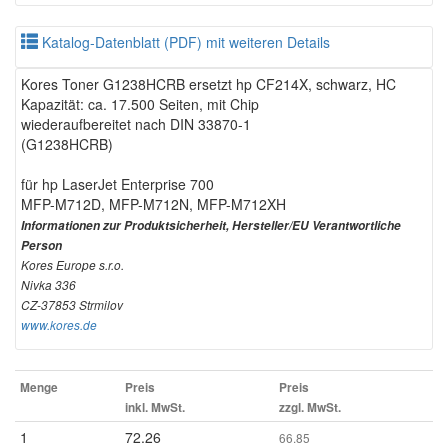
Katalog-Datenblatt (PDF) mit weiteren Details
Kores Toner G1238HCRB ersetzt hp CF214X, schwarz, HC
Kapazität: ca. 17.500 Seiten, mit Chip
wiederaufbereitet nach DIN 33870-1
(G1238HCRB)
für hp LaserJet Enterprise 700
MFP-M712D, MFP-M712N, MFP-M712XH
Informationen zur Produktsicherheit, Hersteller/EU Verantwortliche
Person
Kores Europe s.r.o.
Nivka 336
CZ-37853 Strmilov
www.kores.de
Menge
Preis
Preis
inkl. MwSt.
zzgl. MwSt.
1
72.26
66.85