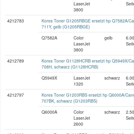
LaserJet
Seit
3800
4212783
Kores Toner G1205RBGE ersetzt hp Q7582A/C
711Y, gelb (G1205RBGE)
Q7582A
Color
gelb
6.0
LaserJet
Seit
3800
4212789
Kores Toner G1128HCRB ersetzt hp Q5949X/C
708H, schwarz (G1128HCRB)
Q5949X
LaserJet
schwarz
6.0
1320
Seit
4212797
Kores Toner G1203RBS ersetzt hp Q6000A/Can
707BK, schwarz (G1203RBS)
Q6000A
Color
schwarz
2.5
LaserJet
Seit
2600