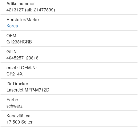
Artikelnummer
4213127
(alt: Z1477899)
Hersteller/Marke
Kores
OEM
G1238HCRB
GTIN
4045257123818
ersetzt OEM-Nr.
CF214X
für Drucker
LaserJet MFP-M712D
Farbe
schwarz
Kapazität ca.
17.500 Seiten