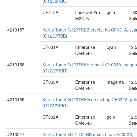
(G1236RBG)
CF212A
LaserJet Pro
gelb
1.8
M251N
Seit
4213157
Kores Toner G1237RBB ersetzt hp CF031A, cya
(G1237RBB)
CF031A
Enterprise
cyan
12.
CM4540
Seit
4213158
Kores Toner G1237RBR ersetzt CF033A, magen
(G1237RBR)
CF033A
Enterprise
magenta
12.
CM4540
Seit
4213159
Kores Toner G1237RBG ersetzt hp CF032A, gel
(G1237RBG)
CF032A
Enterprise
gelb
12.
CM4540
Seit
4213217
Kores Toner G1217XLRB ersetzt hp CE505XX,