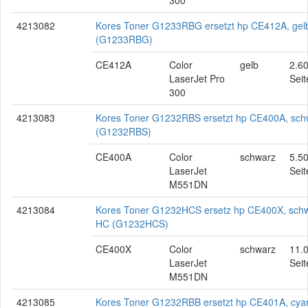
300
4213082
Kores Toner G1233RBG ersetzt hp CE412A, gel
(G1233RBG)
CE412A
Color
gelb
2.6
LaserJet Pro
Seit
300
4213083
Kores Toner G1232RBS ersetzt hp CE400A, sch
(G1232RBS)
CE400A
Color
schwarz
5.5
LaserJet
Seit
M551DN
4213084
Kores Toner G1232HCS ersetz hp CE400X, schw
HC (G1232HCS)
CE400X
Color
schwarz
11.
LaserJet
Seit
M551DN
4213085
Kores Toner G1232RBB ersetzt hp CE401A, cya