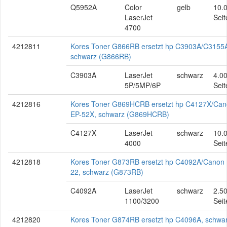
Q5952A
Color
gelb
10.
LaserJet
Seit
4700
4212811
Kores Toner G866RB ersetzt hp C3903A/C3155
schwarz (G866RB)
C3903A
LaserJet
schwarz
4.0
5P/5MP/6P
Seit
4212816
Kores Toner G869HCRB ersetzt hp C4127X/Ca
EP-52X, schwarz (G869HCRB)
C4127X
LaserJet
schwarz
10.
4000
Seit
4212818
Kores Toner G873RB ersetzt hp C4092A/Canon 
22, schwarz (G873RB)
C4092A
LaserJet
schwarz
2.5
1100/3200
Seit
4212820
Kores Toner G874RB ersetzt hp C4096A, schwa