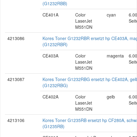
(G1232RBB)
CE401A
Color
cyan
6.0
LaserJet
Seit
M551DN
4213086
Kores Toner G1232RBR ersetzt hp CE403A, ma
(G1232RBR)
CE403A
Color
magenta
6.0
LaserJet
Seit
M551DN
4213087
Kores Toner G1232RBG ersetzt hp CE402A, gel
(G1232RBG)
CE402A
Color
gelb
6.0
LaserJet
Seit
M551DN
4213106
Kores Toner G1235RB ersetzt hp CF280A, schw
(G1235RB)