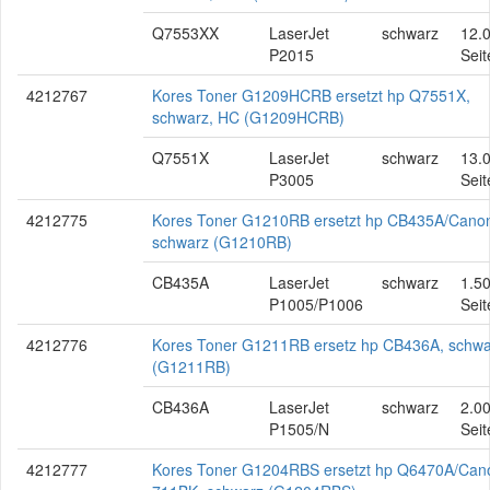
Q7553XX
LaserJet
schwarz
12.
P2015
Seit
4212767
Kores Toner G1209HCRB ersetzt hp Q7551X,
schwarz, HC (G1209HCRB)
Q7551X
LaserJet
schwarz
13.
P3005
Seit
4212775
Kores Toner G1210RB ersetzt hp CB435A/Cano
schwarz (G1210RB)
CB435A
LaserJet
schwarz
1.5
P1005/P1006
Seit
4212776
Kores Toner G1211RB ersetz hp CB436A, schwa
(G1211RB)
CB436A
LaserJet
schwarz
2.0
P1505/N
Seit
4212777
Kores Toner G1204RBS ersetzt hp Q6470A/Can