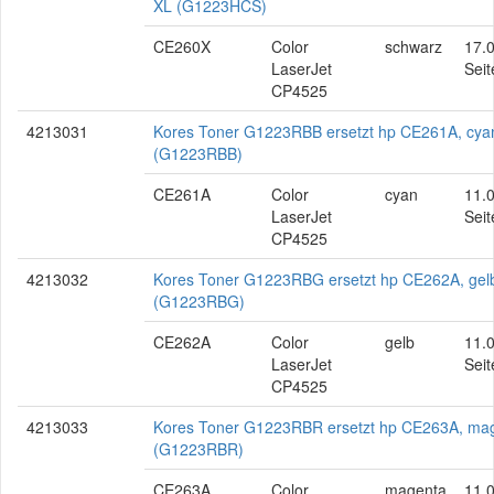
XL (G1223HCS)
CE260X
Color
schwarz
17.
LaserJet
Seit
CP4525
4213031
Kores Toner G1223RBB ersetzt hp CE261A, cya
(G1223RBB)
CE261A
Color
cyan
11.
LaserJet
Seit
CP4525
4213032
Kores Toner G1223RBG ersetzt hp CE262A, gel
(G1223RBG)
CE262A
Color
gelb
11.
LaserJet
Seit
CP4525
4213033
Kores Toner G1223RBR ersetzt hp CE263A, ma
(G1223RBR)
CE263A
Color
magenta
11.