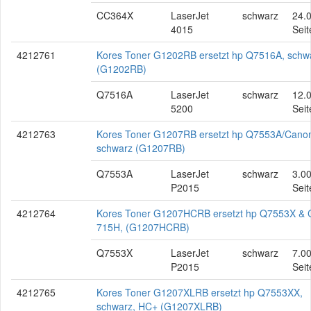
CC364X
LaserJet
schwarz
24.
4015
Seit
4212761
Kores Toner G1202RB ersetzt hp Q7516A, schw
(G1202RB)
Q7516A
LaserJet
schwarz
12.
5200
Seit
4212763
Kores Toner G1207RB ersetzt hp Q7553A/Cano
schwarz (G1207RB)
Q7553A
LaserJet
schwarz
3.0
P2015
Seit
4212764
Kores Toner G1207HCRB ersetzt hp Q7553X &
715H, (G1207HCRB)
Q7553X
LaserJet
schwarz
7.0
P2015
Seit
4212765
Kores Toner G1207XLRB ersetzt hp Q7553XX,
schwarz, HC+ (G1207XLRB)