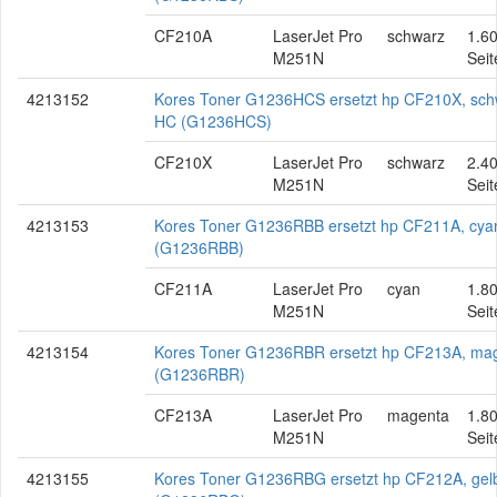
CF210A
LaserJet Pro
schwarz
1.6
M251N
Seit
4213152
Kores Toner G1236HCS ersetzt hp CF210X, sch
HC (G1236HCS)
CF210X
LaserJet Pro
schwarz
2.4
M251N
Seit
4213153
Kores Toner G1236RBB ersetzt hp CF211A, cya
(G1236RBB)
CF211A
LaserJet Pro
cyan
1.8
M251N
Seit
4213154
Kores Toner G1236RBR ersetzt hp CF213A, ma
(G1236RBR)
CF213A
LaserJet Pro
magenta
1.8
M251N
Seit
4213155
Kores Toner G1236RBG ersetzt hp CF212A, gel