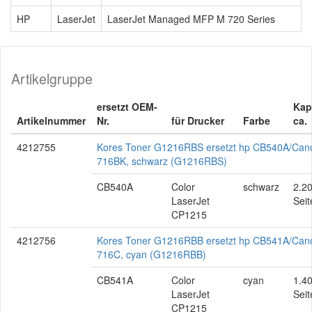
HP
LaserJet
LaserJet Managed MFP M 720 Series
Artikelgruppe
ersetzt OEM-
Kap
Artikelnummer
Nr.
für Drucker
Farbe
ca.
4212755
Kores Toner G1216RBS ersetzt hp CB540A/Can
716BK, schwarz (G1216RBS)
CB540A
Color
schwarz
2.2
LaserJet
Seit
CP1215
4212756
Kores Toner G1216RBB ersetzt hp CB541A/Can
716C, cyan (G1216RBB)
CB541A
Color
cyan
1.4
LaserJet
Seit
CP1215