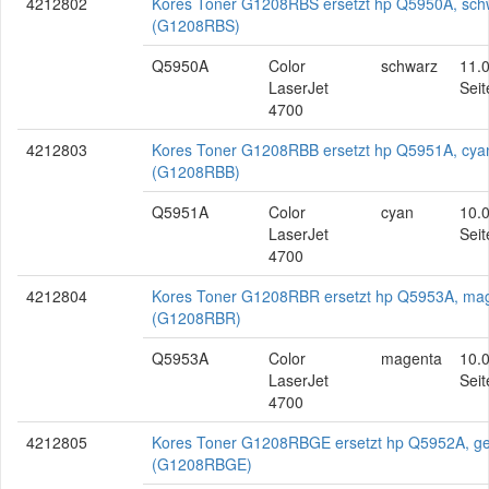
4212802
Kores Toner G1208RBS ersetzt hp Q5950A, sch
(G1208RBS)
Q5950A
Color
schwarz
11.
LaserJet
Seit
4700
4212803
Kores Toner G1208RBB ersetzt hp Q5951A, cya
(G1208RBB)
Q5951A
Color
cyan
10.
LaserJet
Seit
4700
4212804
Kores Toner G1208RBR ersetzt hp Q5953A, ma
(G1208RBR)
Q5953A
Color
magenta
10.
LaserJet
Seit
4700
4212805
Kores Toner G1208RBGE ersetzt hp Q5952A, ge
(G1208RBGE)