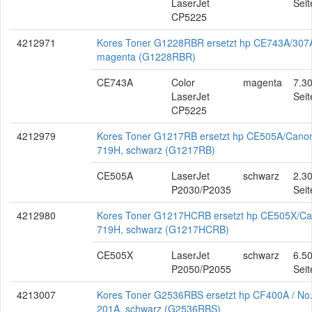
LaserJet
Seit
CP5225
4212971
Kores Toner G1228RBR ersetzt hp CE743A/307
magenta (G1228RBR)
CE743A
Color
magenta
7.3
LaserJet
Seit
CP5225
4212979
Kores Toner G1217RB ersetzt hp CE505A/Cano
719H, schwarz (G1217RB)
CE505A
LaserJet
schwarz
2.3
P2030/P2035
Seit
4212980
Kores Toner G1217HCRB ersetzt hp CE505X/C
719H, schwarz (G1217HCRB)
CE505X
LaserJet
schwarz
6.5
P2050/P2055
Seit
4213007
Kores Toner G2536RBS ersetzt hp CF400A / No
201A, schwarz (G2536RBS)