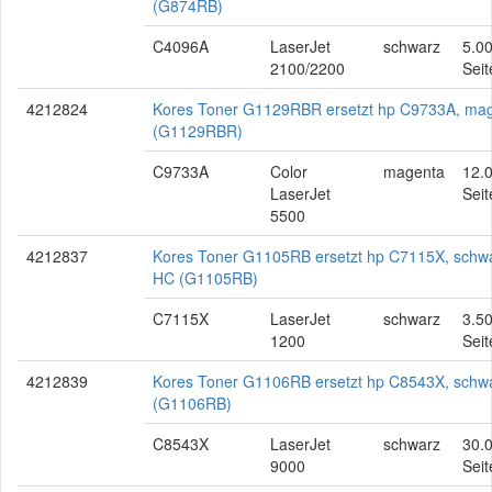
(G874RB)
C4096A
LaserJet
schwarz
5.0
2100/2200
Seit
4212824
Kores Toner G1129RBR ersetzt hp C9733A, ma
(G1129RBR)
C9733A
Color
magenta
12.
LaserJet
Seit
5500
4212837
Kores Toner G1105RB ersetzt hp C7115X, schwa
HC (G1105RB)
C7115X
LaserJet
schwarz
3.5
1200
Seit
4212839
Kores Toner G1106RB ersetzt hp C8543X, schw
(G1106RB)
C8543X
LaserJet
schwarz
30.
9000
Seit