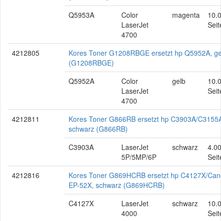
Q5953A
Color
magenta
10.
LaserJet
Seit
4700
4212805
Kores Toner G1208RBGE ersetzt hp Q5952A, ge
(G1208RBGE)
Q5952A
Color
gelb
10.
LaserJet
Seit
4700
4212811
Kores Toner G866RB ersetzt hp C3903A/C3155
schwarz (G866RB)
C3903A
LaserJet
schwarz
4.0
5P/5MP/6P
Seit
4212816
Kores Toner G869HCRB ersetzt hp C4127X/Ca
EP-52X, schwarz (G869HCRB)
C4127X
LaserJet
schwarz
10.
4000
Seit