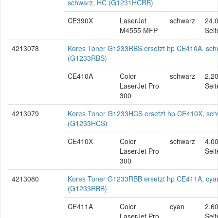
schwarz, HC (G1231HCRB)
CE390X
LaserJet
schwarz
24.
M4555 MFP
Seit
4213078
Kores Toner G1233RBS ersetzt hp CE410A, sch
(G1233RBS)
CE410A
Color
schwarz
2.2
LaserJet Pro
Seit
300
4213079
Kores Toner G1233HCS ersetzt hp CE410X, sch
(G1233HCS)
CE410X
Color
schwarz
4.0
LaserJet Pro
Seit
300
4213080
Kores Toner G1233RBB ersetzt hp CE411A, cya
(G1233RBB)
CE411A
Color
cyan
2.6
LaserJet Pro
Seit