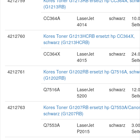
4212759
Kores Toner G1213RB ersetzt hp CC364A, schw
(G1213RB)
CC364A
LaserJet
schwarz
10.
4014
Seit
4212760
Kores Toner G1213HCRB ersetzt hp CC364X,
schwarz (G1213HCRB)
CC364X
LaserJet
schwarz
24.
4015
Seit
4212761
Kores Toner G1202RB ersetzt hp Q7516A, schw
(G1202RB)
Q7516A
LaserJet
schwarz
12.
5200
Seit
4212763
Kores Toner G1207RB ersetzt hp Q7553A/Cano
schwarz (G1207RB)
Q7553A
LaserJet
schwarz
3.0
P2015
Seit