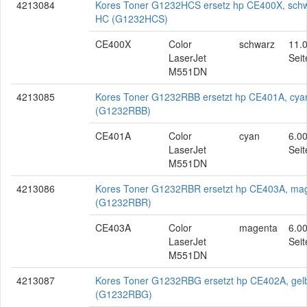
4213084
Kores Toner G1232HCS ersetz hp CE400X, schw
HC (G1232HCS)
CE400X
Color
schwarz
11.
LaserJet
Seit
M551DN
4213085
Kores Toner G1232RBB ersetzt hp CE401A, cya
(G1232RBB)
CE401A
Color
cyan
6.0
LaserJet
Seit
M551DN
4213086
Kores Toner G1232RBR ersetzt hp CE403A, ma
(G1232RBR)
CE403A
Color
magenta
6.0
LaserJet
Seit
M551DN
4213087
Kores Toner G1232RBG ersetzt hp CE402A, gel
(G1232RBG)