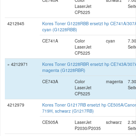
CE740A
Color
schwarz
7.0
LaserJet
Seit
CP5225
4212945
Kores Toner G1228RBB ersetzt hp CE741A/307
cyan (G1228RBB)
CE741A
Color
cyan
7.3
LaserJet
Seit
CP5225
» 4212971
Kores Toner G1228RBR ersetzt hp CE743A/307
magenta (G1228RBR)
CE743A
Color
magenta
7.3
LaserJet
Seit
CP5225
4212979
Kores Toner G1217RB ersetzt hp CE505A/Cano
719H, schwarz (G1217RB)
CE505A
LaserJet
schwarz
2.3
P2030/P2035
Seit