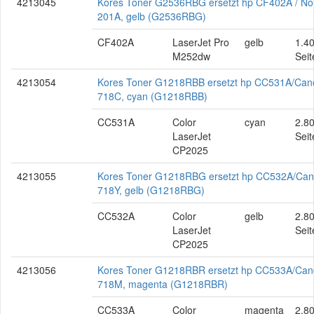
4213045
Kores Toner G2536RBG ersetzt hp CF402A / No
201A, gelb (G2536RBG)
CF402A
LaserJet Pro
gelb
1.4
M252dw
Seit
4213054
Kores Toner G1218RBB ersetzt hp CC531A/Can
718C, cyan (G1218RBB)
CC531A
Color
cyan
2.8
LaserJet
Seit
CP2025
4213055
Kores Toner G1218RBG ersetzt hp CC532A/Ca
718Y, gelb (G1218RBG)
CC532A
Color
gelb
2.8
LaserJet
Seit
CP2025
4213056
Kores Toner G1218RBR ersetzt hp CC533A/Ca
718M, magenta (G1218RBR)
CC533A
Color
magenta
2.8