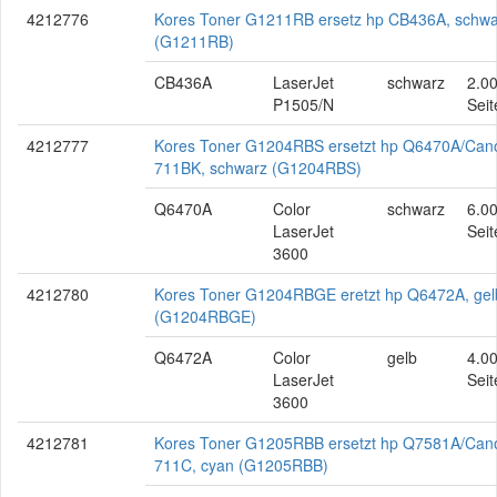
4212776
Kores Toner G1211RB ersetz hp CB436A, schwa
(G1211RB)
CB436A
LaserJet
schwarz
2.0
P1505/N
Seit
4212777
Kores Toner G1204RBS ersetzt hp Q6470A/Can
711BK, schwarz (G1204RBS)
Q6470A
Color
schwarz
6.0
LaserJet
Seit
3600
4212780
Kores Toner G1204RBGE eretzt hp Q6472A, gel
(G1204RBGE)
Q6472A
Color
gelb
4.0
LaserJet
Seit
3600
4212781
Kores Toner G1205RBB ersetzt hp Q7581A/Can
711C, cyan (G1205RBB)