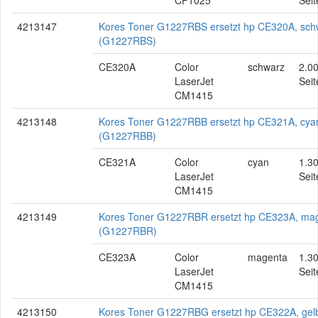
CP1025
Seit
4213147
Kores Toner G1227RBS ersetzt hp CE320A, sch
(G1227RBS)
CE320A
Color
schwarz
2.0
LaserJet
Seit
CM1415
4213148
Kores Toner G1227RBB ersetzt hp CE321A, cya
(G1227RBB)
CE321A
Color
cyan
1.3
LaserJet
Seit
CM1415
4213149
Kores Toner G1227RBR ersetzt hp CE323A, ma
(G1227RBR)
CE323A
Color
magenta
1.3
LaserJet
Seit
CM1415
4213150
Kores Toner G1227RBG ersetzt hp CE322A, gel