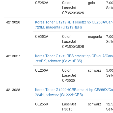
CE252A
Color
gelb
7.0
LaserJet
Seit
CP3520/3525
4213026
Kores Toner G1219RBR ersetzt hp CE253A/Can
723M, magenta (G1219RBR)
CE253A
Color
magenta
7.0
LaserJet
Seit
CP3520/3525
4213027
Kores Toner G1219RBS ersetzt hp CE250A/Can
723BK, schwarz (G1219RBS)
CE250A
Color
schwarz
5.0
LaserJet
Seit
CP3525
4213028
Kores Toner G1222HCRB ersetzt hp CE255X/C
724H, schwarz (G1222HCRB)
CE255X
LaserJet
schwarz
12.
P3015
Seit