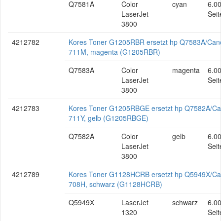
Q7581A
Color
cyan
6.0
LaserJet
Seit
3800
4212782
Kores Toner G1205RBR ersetzt hp Q7583A/Can
711M, magenta (G1205RBR)
Q7583A
Color
magenta
6.0
LaserJet
Seit
3800
4212783
Kores Toner G1205RBGE ersetzt hp Q7582A/C
711Y, gelb (G1205RBGE)
Q7582A
Color
gelb
6.0
LaserJet
Seit
3800
4212789
Kores Toner G1128HCRB ersetzt hp Q5949X/C
708H, schwarz (G1128HCRB)
Q5949X
LaserJet
schwarz
6.0
1320
Seit