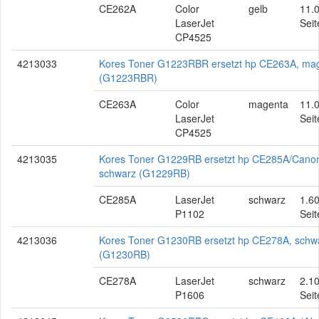
CE262A
Color
gelb
11.
LaserJet
Seit
CP4525
4213033
Kores Toner G1223RBR ersetzt hp CE263A, ma
(G1223RBR)
CE263A
Color
magenta
11.
LaserJet
Seit
CP4525
4213035
Kores Toner G1229RB ersetzt hp CE285A/Cano
schwarz (G1229RB)
CE285A
LaserJet
schwarz
1.6
P1102
Seit
4213036
Kores Toner G1230RB ersetzt hp CE278A, schw
(G1230RB)
CE278A
LaserJet
schwarz
2.1
P1606
Seit