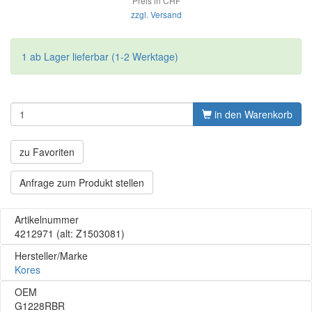
Preis in CHF
zzgl. Versand
1 ab Lager lieferbar (1-2 Werktage)
in den Warenkorb
zu Favoriten
Anfrage zum Produkt stellen
Artikelnummer
4212971
(alt: Z1503081)
Hersteller/Marke
Kores
OEM
G1228RBR