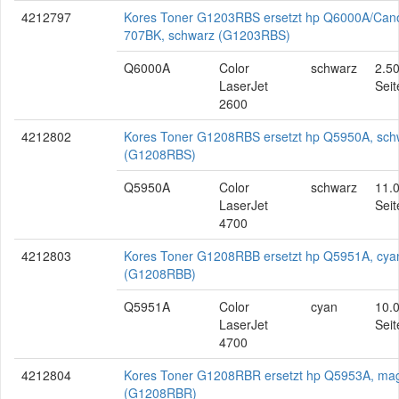
4212797
Kores Toner G1203RBS ersetzt hp Q6000A/Can
707BK, schwarz (G1203RBS)
Q6000A
Color
schwarz
2.5
LaserJet
Seit
2600
4212802
Kores Toner G1208RBS ersetzt hp Q5950A, sch
(G1208RBS)
Q5950A
Color
schwarz
11.
LaserJet
Seit
4700
4212803
Kores Toner G1208RBB ersetzt hp Q5951A, cya
(G1208RBB)
Q5951A
Color
cyan
10.
LaserJet
Seit
4700
4212804
Kores Toner G1208RBR ersetzt hp Q5953A, ma
(G1208RBR)