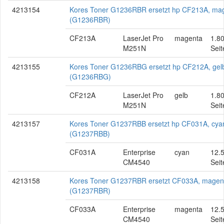
4213154
Kores Toner G1236RBR ersetzt hp CF213A, ma
(G1236RBR)
CF213A
LaserJet Pro
magenta
1.8
M251N
Seit
4213155
Kores Toner G1236RBG ersetzt hp CF212A, gel
(G1236RBG)
CF212A
LaserJet Pro
gelb
1.8
M251N
Seit
4213157
Kores Toner G1237RBB ersetzt hp CF031A, cya
(G1237RBB)
CF031A
Enterprise
cyan
12.
CM4540
Seit
4213158
Kores Toner G1237RBR ersetzt CF033A, magen
(G1237RBR)
CF033A
Enterprise
magenta
12.
CM4540
Seit