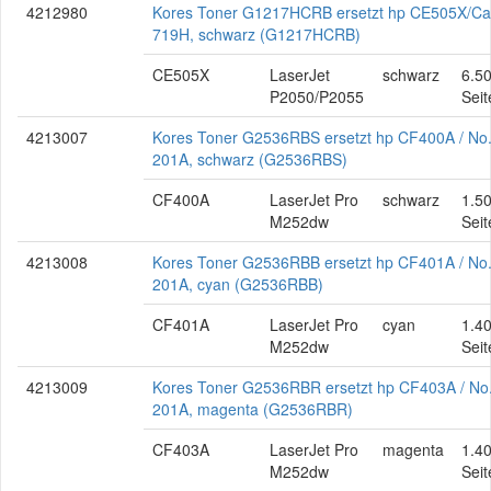
4212980
Kores Toner G1217HCRB ersetzt hp CE505X/C
719H, schwarz (G1217HCRB)
CE505X
LaserJet
schwarz
6.5
P2050/P2055
Seit
4213007
Kores Toner G2536RBS ersetzt hp CF400A / No
201A, schwarz (G2536RBS)
CF400A
LaserJet Pro
schwarz
1.5
M252dw
Seit
4213008
Kores Toner G2536RBB ersetzt hp CF401A / No
201A, cyan (G2536RBB)
CF401A
LaserJet Pro
cyan
1.4
M252dw
Seit
4213009
Kores Toner G2536RBR ersetzt hp CF403A / No
201A, magenta (G2536RBR)
CF403A
LaserJet Pro
magenta
1.4
M252dw
Seit