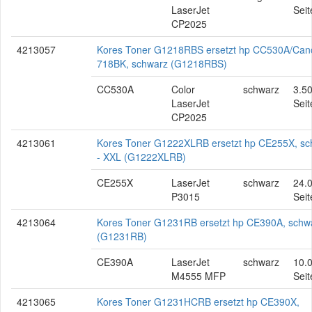
LaserJet
Seit
CP2025
4213057
Kores Toner G1218RBS ersetzt hp CC530A/Can
718BK, schwarz (G1218RBS)
CC530A
Color
schwarz
3.5
LaserJet
Seit
CP2025
4213061
Kores Toner G1222XLRB ersetzt hp CE255X, sc
- XXL (G1222XLRB)
CE255X
LaserJet
schwarz
24.
P3015
Seit
4213064
Kores Toner G1231RB ersetzt hp CE390A, schw
(G1231RB)
CE390A
LaserJet
schwarz
10.
M4555 MFP
Seit
4213065
Kores Toner G1231HCRB ersetzt hp CE390X,