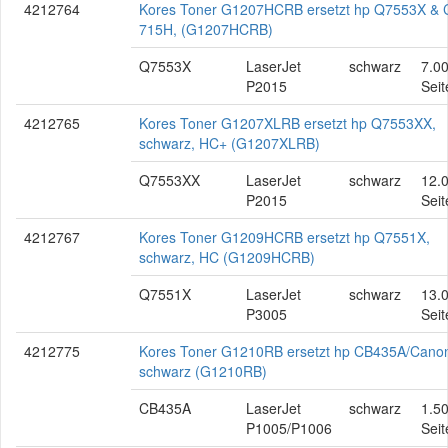
4212764
Kores Toner G1207HCRB ersetzt hp Q7553X &
715H, (G1207HCRB)
Q7553X
LaserJet
schwarz
7.0
P2015
Seit
4212765
Kores Toner G1207XLRB ersetzt hp Q7553XX,
schwarz, HC+ (G1207XLRB)
Q7553XX
LaserJet
schwarz
12.
P2015
Seit
4212767
Kores Toner G1209HCRB ersetzt hp Q7551X,
schwarz, HC (G1209HCRB)
Q7551X
LaserJet
schwarz
13.
P3005
Seit
4212775
Kores Toner G1210RB ersetzt hp CB435A/Cano
schwarz (G1210RB)
CB435A
LaserJet
schwarz
1.5
P1005/P1006
Seit