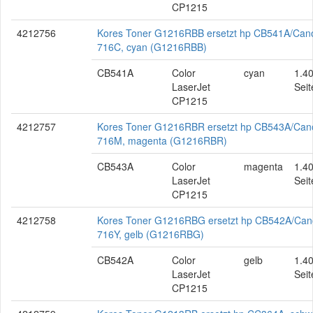
CP1215
4212756
Kores Toner G1216RBB ersetzt hp CB541A/Can
716C, cyan (G1216RBB)
CB541A
Color
cyan
1.4
LaserJet
Seit
CP1215
4212757
Kores Toner G1216RBR ersetzt hp CB543A/Can
716M, magenta (G1216RBR)
CB543A
Color
magenta
1.4
LaserJet
Seit
CP1215
4212758
Kores Toner G1216RBG ersetzt hp CB542A/Ca
716Y, gelb (G1216RBG)
CB542A
Color
gelb
1.4
LaserJet
Seit
CP1215