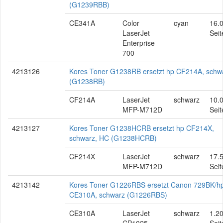
(G1239RBB)
CE341A
Color
cyan
16.
LaserJet
Seit
Enterprise
700
4213126
Kores Toner G1238RB ersetzt hp CF214A, schw
(G1238RB)
CF214A
LaserJet
schwarz
10.
MFP-M712D
Seit
4213127
Kores Toner G1238HCRB ersetzt hp CF214X,
schwarz, HC (G1238HCRB)
CF214X
LaserJet
schwarz
17.
MFP-M712D
Seit
4213142
Kores Toner G1226RBS ersetzt Canon 729BK/h
CE310A, schwarz (G1226RBS)
CE310A
LaserJet
schwarz
1.2