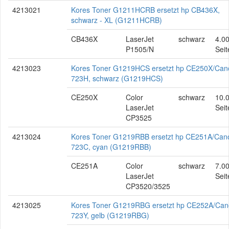
4213021
Kores Toner G1211HCRB ersetzt hp CB436X,
schwarz - XL (G1211HCRB)
CB436X
LaserJet
schwarz
4.0
P1505/N
Seit
4213023
Kores Toner G1219HCS ersetzt hp CE250X/Can
723H, schwarz (G1219HCS)
CE250X
Color
schwarz
10.
LaserJet
Seit
CP3525
4213024
Kores Toner G1219RBB ersetzt hp CE251A/Can
723C, cyan (G1219RBB)
CE251A
Color
schwarz
7.0
LaserJet
Seit
CP3520/3525
4213025
Kores Toner G1219RBG ersetzt hp CE252A/Ca
723Y, gelb (G1219RBG)