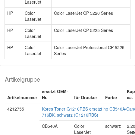
LaserJet
HP
Color
Color LaserJet CP 5220 Series
LaserJet
HP
Color
Color LaserJet CP 5225 Series
LaserJet
HP
Color
Color LaserJet Professional CP 5225
LaserJet
Series
Artikelgruppe
ersetzt OEM-
Kap
Artikelnummer
Nr.
für Drucker
Farbe
ca.
4212755
Kores Toner G1216RBS ersetzt hp CB540A/Can
716BK, schwarz (G1216RBS)
CB540A
Color
schwarz
2.2
LaserJet
Seit