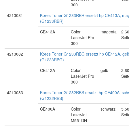
300
4213081
Kores Toner G1233RBR ersetzt hp CE413A, ma
(G1233RBR)
CE413A
Color
magenta
2.6
LaserJet Pro
Seit
300
4213082
Kores Toner G1233RBG ersetzt hp CE412A, gel
(G1233RBG)
CE412A
Color
gelb
2.6
LaserJet Pro
Seit
300
4213083
Kores Toner G1232RBS ersetzt hp CE400A, sch
(G1232RBS)
CE400A
Color
schwarz
5.5
LaserJet
Seit
M551DN