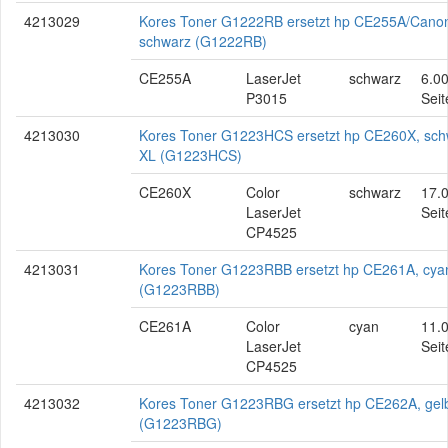
4213029
Kores Toner G1222RB ersetzt hp CE255A/Cano
schwarz (G1222RB)
CE255A
LaserJet
schwarz
6.0
P3015
Seit
4213030
Kores Toner G1223HCS ersetzt hp CE260X, sch
XL (G1223HCS)
CE260X
Color
schwarz
17.
LaserJet
Seit
CP4525
4213031
Kores Toner G1223RBB ersetzt hp CE261A, cya
(G1223RBB)
CE261A
Color
cyan
11.
LaserJet
Seit
CP4525
4213032
Kores Toner G1223RBG ersetzt hp CE262A, gel
(G1223RBG)