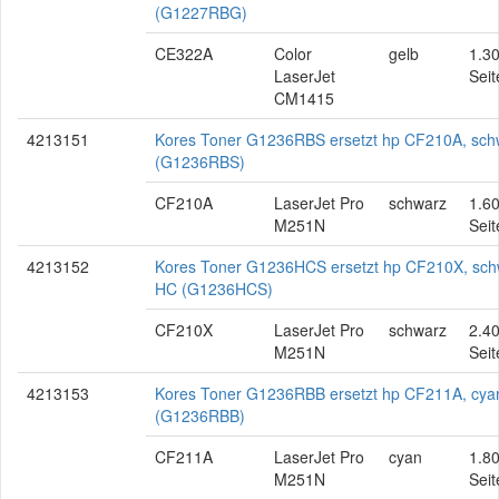
(G1227RBG)
CE322A
Color
gelb
1.3
LaserJet
Seit
CM1415
4213151
Kores Toner G1236RBS ersetzt hp CF210A, sch
(G1236RBS)
CF210A
LaserJet Pro
schwarz
1.6
M251N
Seit
4213152
Kores Toner G1236HCS ersetzt hp CF210X, sch
HC (G1236HCS)
CF210X
LaserJet Pro
schwarz
2.4
M251N
Seit
4213153
Kores Toner G1236RBB ersetzt hp CF211A, cya
(G1236RBB)
CF211A
LaserJet Pro
cyan
1.8
M251N
Seit