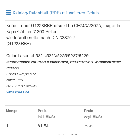
Katalog-Datenblatt (PDF) mit weiteren Details
Kores Toner G1228RBR ersetzt hp CE743A/307A, magenta
Kapazität: ca. 7.300 Seiten
wiederaufbereitet nach DIN 33870-2
(G1228RBR)
Color LaserJet 5221/5223/5225/5227/5229
Informationen zur Produktsicherheit, Hersteller/EU Verantwortliche
Person
Kores Europe s.r.o.
Nivka 336
CZ-37853 Strmilov
www.kores.de
Menge
Preis
Preis
inkl. MwSt.
zzgl. MwSt.
1
81.54
75.43