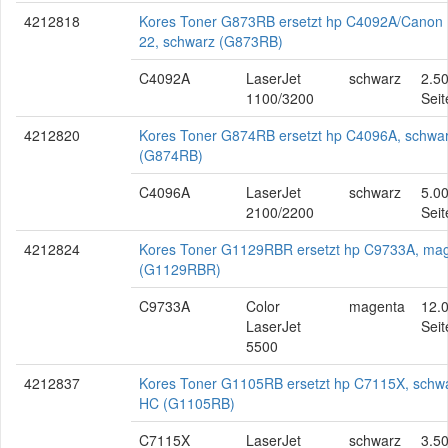
4212818
Kores Toner G873RB ersetzt hp C4092A/Canon 
22, schwarz (G873RB)
C4092A
LaserJet
schwarz
2.5
1100/3200
Seit
4212820
Kores Toner G874RB ersetzt hp C4096A, schwa
(G874RB)
C4096A
LaserJet
schwarz
5.0
2100/2200
Seit
4212824
Kores Toner G1129RBR ersetzt hp C9733A, ma
(G1129RBR)
C9733A
Color
magenta
12.
LaserJet
Seit
5500
4212837
Kores Toner G1105RB ersetzt hp C7115X, schwa
HC (G1105RB)
C7115X
LaserJet
schwarz
3.5