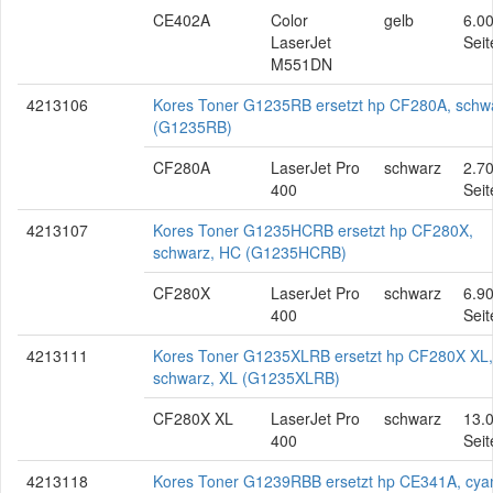
CE402A
Color
gelb
6.0
LaserJet
Seit
M551DN
4213106
Kores Toner G1235RB ersetzt hp CF280A, schw
(G1235RB)
CF280A
LaserJet Pro
schwarz
2.7
400
Seit
4213107
Kores Toner G1235HCRB ersetzt hp CF280X,
schwarz, HC (G1235HCRB)
CF280X
LaserJet Pro
schwarz
6.9
400
Seit
4213111
Kores Toner G1235XLRB ersetzt hp CF280X XL,
schwarz, XL (G1235XLRB)
CF280X XL
LaserJet Pro
schwarz
13.
400
Seit
4213118
Kores Toner G1239RBB ersetzt hp CE341A, cya