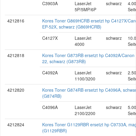
C3903A
LaserJet
schwarz
4.0
5P/5MP/6P
Seit
4212816
Kores Toner G869HCRB ersetzt hp C4127X/Ca
EP-52X, schwarz (G869HCRB)
C4127X
LaserJet
schwarz
10.
4000
Seit
4212818
Kores Toner G873RB ersetzt hp C4092A/Canon 
22, schwarz (G873RB)
C4092A
LaserJet
schwarz
2.5
1100/3200
Seit
4212820
Kores Toner G874RB ersetzt hp C4096A, schwa
(G874RB)
C4096A
LaserJet
schwarz
5.0
2100/2200
Seit
4212824
Kores Toner G1129RBR ersetzt hp C9733A, ma
(G1129RBR)