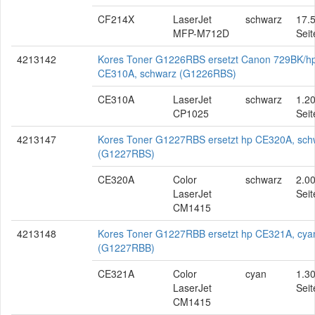
CF214X
LaserJet
schwarz
17.
MFP-M712D
Seit
4213142
Kores Toner G1226RBS ersetzt Canon 729BK/h
CE310A, schwarz (G1226RBS)
CE310A
LaserJet
schwarz
1.2
CP1025
Seit
4213147
Kores Toner G1227RBS ersetzt hp CE320A, sch
(G1227RBS)
CE320A
Color
schwarz
2.0
LaserJet
Seit
CM1415
4213148
Kores Toner G1227RBB ersetzt hp CE321A, cya
(G1227RBB)
CE321A
Color
cyan
1.3
LaserJet
Seit
CM1415