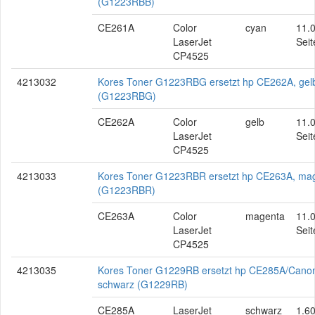
(G1223RBB)
CE261A
Color
cyan
11.
LaserJet
Seit
CP4525
4213032
Kores Toner G1223RBG ersetzt hp CE262A, gel
(G1223RBG)
CE262A
Color
gelb
11.
LaserJet
Seit
CP4525
4213033
Kores Toner G1223RBR ersetzt hp CE263A, ma
(G1223RBR)
CE263A
Color
magenta
11.
LaserJet
Seit
CP4525
4213035
Kores Toner G1229RB ersetzt hp CE285A/Cano
schwarz (G1229RB)
CE285A
LaserJet
schwarz
1.6