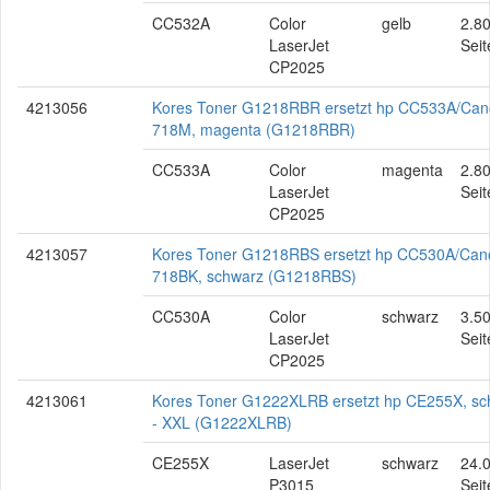
CC532A
Color
gelb
2.8
LaserJet
Seit
CP2025
4213056
Kores Toner G1218RBR ersetzt hp CC533A/Ca
718M, magenta (G1218RBR)
CC533A
Color
magenta
2.8
LaserJet
Seit
CP2025
4213057
Kores Toner G1218RBS ersetzt hp CC530A/Can
718BK, schwarz (G1218RBS)
CC530A
Color
schwarz
3.5
LaserJet
Seit
CP2025
4213061
Kores Toner G1222XLRB ersetzt hp CE255X, sc
- XXL (G1222XLRB)
CE255X
LaserJet
schwarz
24.
P3015
Seit