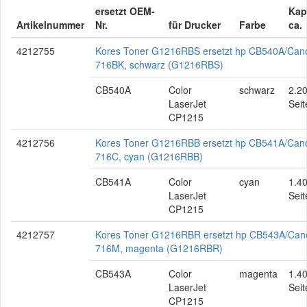
ersetzt OEM-
Kap
Artikelnummer
Nr.
für Drucker
Farbe
ca.
4212755
Kores Toner G1216RBS ersetzt hp CB540A/Can
716BK, schwarz (G1216RBS)
CB540A
Color
schwarz
2.2
LaserJet
Seit
CP1215
4212756
Kores Toner G1216RBB ersetzt hp CB541A/Can
716C, cyan (G1216RBB)
CB541A
Color
cyan
1.4
LaserJet
Seit
CP1215
4212757
Kores Toner G1216RBR ersetzt hp CB543A/Can
716M, magenta (G1216RBR)
CB543A
Color
magenta
1.4
LaserJet
Seit
CP1215