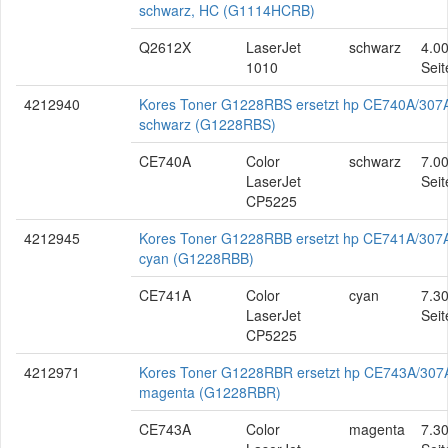
schwarz, HC (G1114HCRB)
Q2612X
LaserJet
schwarz
4.0
1010
Seit
4212940
Kores Toner G1228RBS ersetzt hp CE740A/307
schwarz (G1228RBS)
CE740A
Color
schwarz
7.0
LaserJet
Seit
CP5225
4212945
Kores Toner G1228RBB ersetzt hp CE741A/307
cyan (G1228RBB)
CE741A
Color
cyan
7.3
LaserJet
Seit
CP5225
4212971
Kores Toner G1228RBR ersetzt hp CE743A/307
magenta (G1228RBR)
CE743A
Color
magenta
7.3