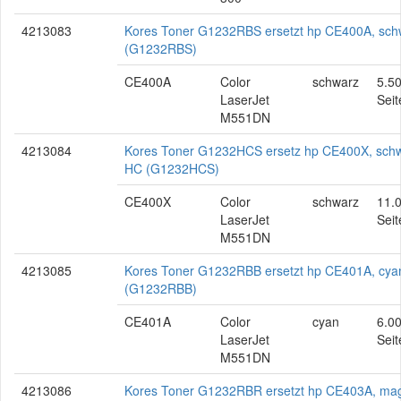
4213083
Kores Toner G1232RBS ersetzt hp CE400A, sch
(G1232RBS)
CE400A
Color
schwarz
5.5
LaserJet
Seit
M551DN
4213084
Kores Toner G1232HCS ersetz hp CE400X, schw
HC (G1232HCS)
CE400X
Color
schwarz
11.
LaserJet
Seit
M551DN
4213085
Kores Toner G1232RBB ersetzt hp CE401A, cya
(G1232RBB)
CE401A
Color
cyan
6.0
LaserJet
Seit
M551DN
4213086
Kores Toner G1232RBR ersetzt hp CE403A, ma