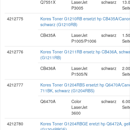
Q7551X
LaserJet
schwarz
13.
P3005
Seit
4212775
Kores Toner G1210RB ersetzt hp CB435A/Cano
schwarz (G1210RB)
CB435A
LaserJet
schwarz
1.5
P1005/P1006
Seit
4212776
Kores Toner G1211RB ersetz hp CB436A, schwa
(G1211RB)
CB436A
LaserJet
schwarz
2.0
P1505/N
Seit
4212777
Kores Toner G1204RBS ersetzt hp Q6470A/Can
711BK, schwarz (G1204RBS)
Q6470A
Color
schwarz
6.0
LaserJet
Seit
3600
4212780
Kores Toner G1204RBGE eretzt hp Q6472A, gel
(G1204RBGE)