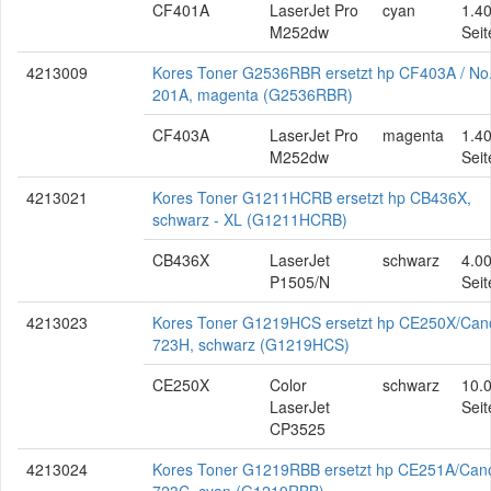
CF401A
LaserJet Pro
cyan
1.4
M252dw
Seit
4213009
Kores Toner G2536RBR ersetzt hp CF403A / No
201A, magenta (G2536RBR)
CF403A
LaserJet Pro
magenta
1.4
M252dw
Seit
4213021
Kores Toner G1211HCRB ersetzt hp CB436X,
schwarz - XL (G1211HCRB)
CB436X
LaserJet
schwarz
4.0
P1505/N
Seit
4213023
Kores Toner G1219HCS ersetzt hp CE250X/Can
723H, schwarz (G1219HCS)
CE250X
Color
schwarz
10.
LaserJet
Seit
CP3525
4213024
Kores Toner G1219RBB ersetzt hp CE251A/Can