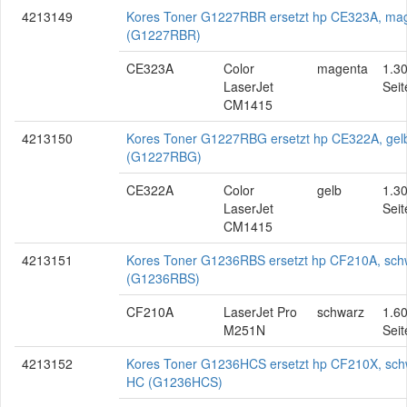
4213149
Kores Toner G1227RBR ersetzt hp CE323A, ma
(G1227RBR)
CE323A
Color
magenta
1.3
LaserJet
Seit
CM1415
4213150
Kores Toner G1227RBG ersetzt hp CE322A, gel
(G1227RBG)
CE322A
Color
gelb
1.3
LaserJet
Seit
CM1415
4213151
Kores Toner G1236RBS ersetzt hp CF210A, sch
(G1236RBS)
CF210A
LaserJet Pro
schwarz
1.6
M251N
Seit
4213152
Kores Toner G1236HCS ersetzt hp CF210X, sch
HC (G1236HCS)