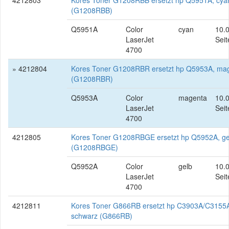
4212803
Kores Toner G1208RBB ersetzt hp Q5951A, cya
(G1208RBB)
Q5951A
Color
cyan
10.
LaserJet
Seit
4700
» 4212804
Kores Toner G1208RBR ersetzt hp Q5953A, ma
(G1208RBR)
Q5953A
Color
magenta
10.
LaserJet
Seit
4700
4212805
Kores Toner G1208RBGE ersetzt hp Q5952A, ge
(G1208RBGE)
Q5952A
Color
gelb
10.
LaserJet
Seit
4700
4212811
Kores Toner G866RB ersetzt hp C3903A/C3155
schwarz (G866RB)