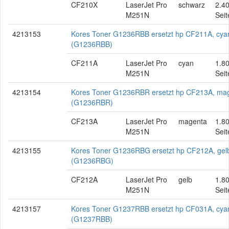
CF210X
LaserJet Pro
schwarz
2.4
M251N
Seit
4213153
Kores Toner G1236RBB ersetzt hp CF211A, cya
(G1236RBB)
CF211A
LaserJet Pro
cyan
1.8
M251N
Seit
4213154
Kores Toner G1236RBR ersetzt hp CF213A, ma
(G1236RBR)
CF213A
LaserJet Pro
magenta
1.8
M251N
Seit
4213155
Kores Toner G1236RBG ersetzt hp CF212A, gel
(G1236RBG)
CF212A
LaserJet Pro
gelb
1.8
M251N
Seit
4213157
Kores Toner G1237RBB ersetzt hp CF031A, cya
(G1237RBB)