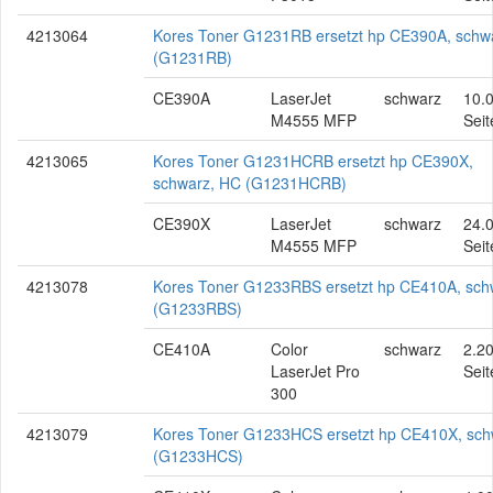
4213064
Kores Toner G1231RB ersetzt hp CE390A, schw
(G1231RB)
CE390A
LaserJet
schwarz
10.
M4555 MFP
Seit
4213065
Kores Toner G1231HCRB ersetzt hp CE390X,
schwarz, HC (G1231HCRB)
CE390X
LaserJet
schwarz
24.
M4555 MFP
Seit
4213078
Kores Toner G1233RBS ersetzt hp CE410A, sch
(G1233RBS)
CE410A
Color
schwarz
2.2
LaserJet Pro
Seit
300
4213079
Kores Toner G1233HCS ersetzt hp CE410X, sch
(G1233HCS)