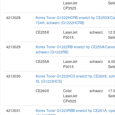
LaserJet
Seit
CP3525
4213028
Kores Toner G1222HCRB ersetzt hp CE255X/C
724H, schwarz (G1222HCRB)
CE255X
LaserJet
schwarz
12.
P3015
Seit
4213029
Kores Toner G1222RB ersetzt hp CE255A/Cano
schwarz (G1222RB)
CE255A
LaserJet
schwarz
6.0
P3015
Seit
4213030
Kores Toner G1223HCS ersetzt hp CE260X, sch
XL (G1223HCS)
CE260X
Color
schwarz
17.
LaserJet
Seit
CP4525
4213031
Kores Toner G1223RBB ersetzt hp CE261A, cya