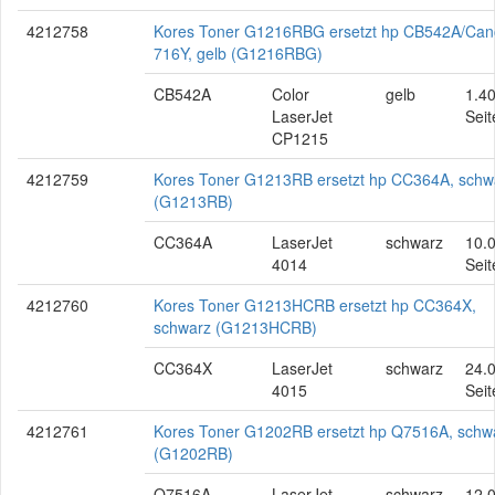
4212758
Kores Toner G1216RBG ersetzt hp CB542A/Ca
716Y, gelb (G1216RBG)
CB542A
Color
gelb
1.4
LaserJet
Seit
CP1215
4212759
Kores Toner G1213RB ersetzt hp CC364A, schw
(G1213RB)
CC364A
LaserJet
schwarz
10.
4014
Seit
4212760
Kores Toner G1213HCRB ersetzt hp CC364X,
schwarz (G1213HCRB)
CC364X
LaserJet
schwarz
24.
4015
Seit
4212761
Kores Toner G1202RB ersetzt hp Q7516A, schw
(G1202RB)
Q7516A
LaserJet
schwarz
12.