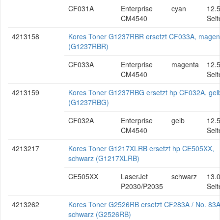
CF031A
Enterprise
cyan
12.
CM4540
Seit
4213158
Kores Toner G1237RBR ersetzt CF033A, magen
(G1237RBR)
CF033A
Enterprise
magenta
12.
CM4540
Seit
4213159
Kores Toner G1237RBG ersetzt hp CF032A, gel
(G1237RBG)
CF032A
Enterprise
gelb
12.
CM4540
Seit
4213217
Kores Toner G1217XLRB ersetzt hp CE505XX,
schwarz (G1217XLRB)
CE505XX
LaserJet
schwarz
13.
P2030/P2035
Seit
4213262
Kores Toner G2526RB ersetzt CF283A / No. 83A
schwarz (G2526RB)