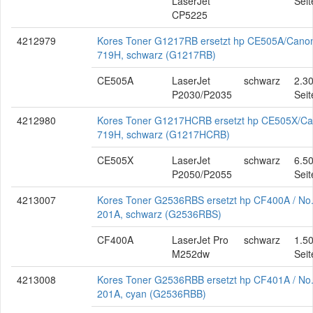
LaserJet
Seit
CP5225
4212979
Kores Toner G1217RB ersetzt hp CE505A/Cano
719H, schwarz (G1217RB)
CE505A
LaserJet
schwarz
2.3
P2030/P2035
Seit
4212980
Kores Toner G1217HCRB ersetzt hp CE505X/C
719H, schwarz (G1217HCRB)
CE505X
LaserJet
schwarz
6.5
P2050/P2055
Seit
4213007
Kores Toner G2536RBS ersetzt hp CF400A / No
201A, schwarz (G2536RBS)
CF400A
LaserJet Pro
schwarz
1.5
M252dw
Seit
4213008
Kores Toner G2536RBB ersetzt hp CF401A / No
201A, cyan (G2536RBB)