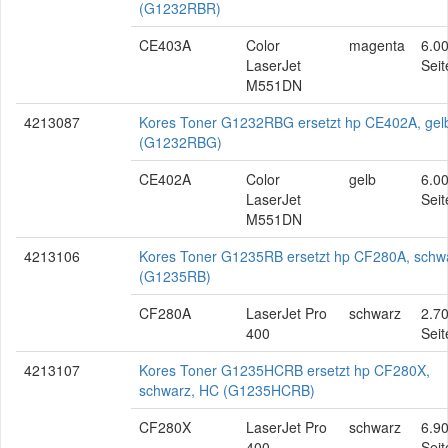
(G1232RBR)
CE403A
Color
magenta
6.0
LaserJet
Seit
M551DN
4213087
Kores Toner G1232RBG ersetzt hp CE402A, gel
(G1232RBG)
CE402A
Color
gelb
6.0
LaserJet
Seit
M551DN
4213106
Kores Toner G1235RB ersetzt hp CF280A, schw
(G1235RB)
CF280A
LaserJet Pro
schwarz
2.7
400
Seit
4213107
Kores Toner G1235HCRB ersetzt hp CF280X,
schwarz, HC (G1235HCRB)
CF280X
LaserJet Pro
schwarz
6.9
400
Seit