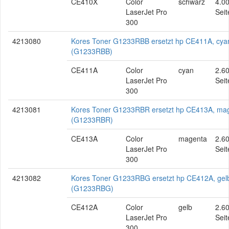
CE410X
Color
schwarz
4.0
LaserJet Pro
Seit
300
4213080
Kores Toner G1233RBB ersetzt hp CE411A, cya
(G1233RBB)
CE411A
Color
cyan
2.6
LaserJet Pro
Seit
300
4213081
Kores Toner G1233RBR ersetzt hp CE413A, ma
(G1233RBR)
CE413A
Color
magenta
2.6
LaserJet Pro
Seit
300
4213082
Kores Toner G1233RBG ersetzt hp CE412A, gel
(G1233RBG)
CE412A
Color
gelb
2.6
LaserJet Pro
Seit
300