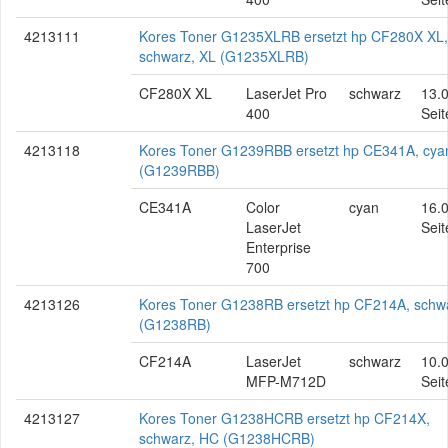
4213111
Kores Toner G1235XLRB ersetzt hp CF280X XL,
schwarz, XL (G1235XLRB)
CF280X XL
LaserJet Pro
schwarz
13.
400
Seit
4213118
Kores Toner G1239RBB ersetzt hp CE341A, cya
(G1239RBB)
CE341A
Color
cyan
16.
LaserJet
Seit
Enterprise
700
4213126
Kores Toner G1238RB ersetzt hp CF214A, schw
(G1238RB)
CF214A
LaserJet
schwarz
10.
MFP-M712D
Seit
4213127
Kores Toner G1238HCRB ersetzt hp CF214X,
schwarz, HC (G1238HCRB)