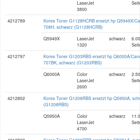
LaserJet
Seit
3800
4212789
Kores Toner G1128HCRB ersetzt hp Q5949X/C
708H, schwarz (G1128HCRB)
Q5949X
LaserJet
schwarz
6.0
1320
Seit
4212797
Kores Toner G1203RBS ersetzt hp Q6000A/Can
707BK, schwarz (G1203RBS)
Q6000A
Color
schwarz
2.5
LaserJet
Seit
2600
4212802
Kores Toner G1208RBS ersetzt hp Q5950A, sch
(G1208RBS)
Q5950A
Color
schwarz
11.
LaserJet
Seit
4700