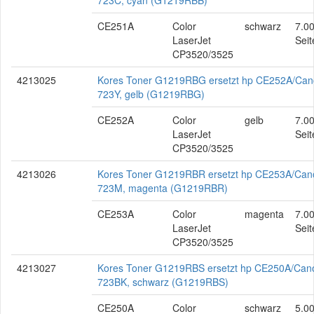
723C, cyan (G1219RBB)
CE251A
Color
schwarz
7.0
LaserJet
Seit
CP3520/3525
4213025
Kores Toner G1219RBG ersetzt hp CE252A/Ca
723Y, gelb (G1219RBG)
CE252A
Color
gelb
7.0
LaserJet
Seit
CP3520/3525
4213026
Kores Toner G1219RBR ersetzt hp CE253A/Can
723M, magenta (G1219RBR)
CE253A
Color
magenta
7.0
LaserJet
Seit
CP3520/3525
4213027
Kores Toner G1219RBS ersetzt hp CE250A/Can
723BK, schwarz (G1219RBS)
CE250A
Color
schwarz
5.0