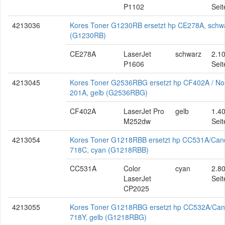
P1102
Seit
4213036
Kores Toner G1230RB ersetzt hp CE278A, schw
(G1230RB)
CE278A
LaserJet
schwarz
2.1
P1606
Seit
4213045
Kores Toner G2536RBG ersetzt hp CF402A / No
201A, gelb (G2536RBG)
CF402A
LaserJet Pro
gelb
1.4
M252dw
Seit
4213054
Kores Toner G1218RBB ersetzt hp CC531A/Can
718C, cyan (G1218RBB)
CC531A
Color
cyan
2.8
LaserJet
Seit
CP2025
4213055
Kores Toner G1218RBG ersetzt hp CC532A/Ca
718Y, gelb (G1218RBG)