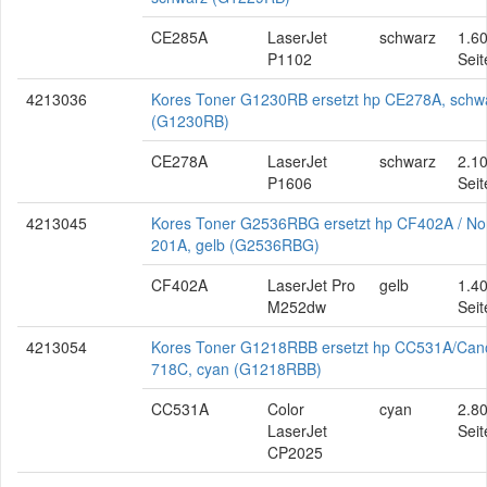
CE285A
LaserJet
schwarz
1.6
P1102
Seit
4213036
Kores Toner G1230RB ersetzt hp CE278A, schw
(G1230RB)
CE278A
LaserJet
schwarz
2.1
P1606
Seit
4213045
Kores Toner G2536RBG ersetzt hp CF402A / No
201A, gelb (G2536RBG)
CF402A
LaserJet Pro
gelb
1.4
M252dw
Seit
4213054
Kores Toner G1218RBB ersetzt hp CC531A/Can
718C, cyan (G1218RBB)
CC531A
Color
cyan
2.8
LaserJet
Seit
CP2025