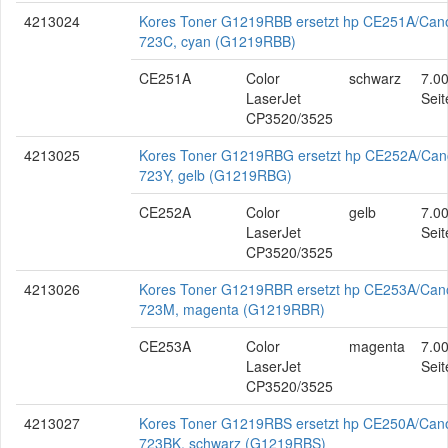
4213024
Kores Toner G1219RBB ersetzt hp CE251A/Can
723C, cyan (G1219RBB)
CE251A
Color
schwarz
7.0
LaserJet
Seit
CP3520/3525
4213025
Kores Toner G1219RBG ersetzt hp CE252A/Ca
723Y, gelb (G1219RBG)
CE252A
Color
gelb
7.0
LaserJet
Seit
CP3520/3525
4213026
Kores Toner G1219RBR ersetzt hp CE253A/Can
723M, magenta (G1219RBR)
CE253A
Color
magenta
7.0
LaserJet
Seit
CP3520/3525
4213027
Kores Toner G1219RBS ersetzt hp CE250A/Can
723BK, schwarz (G1219RBS)