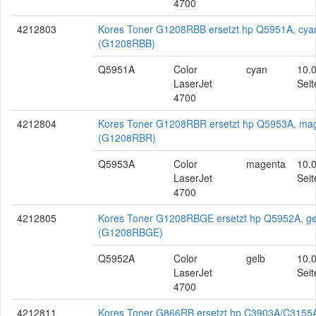
4700
4212803
Kores Toner G1208RBB ersetzt hp Q5951A, cya
(G1208RBB)
Q5951A
Color
cyan
10.
LaserJet
Seit
4700
4212804
Kores Toner G1208RBR ersetzt hp Q5953A, ma
(G1208RBR)
Q5953A
Color
magenta
10.
LaserJet
Seit
4700
4212805
Kores Toner G1208RBGE ersetzt hp Q5952A, ge
(G1208RBGE)
Q5952A
Color
gelb
10.
LaserJet
Seit
4700
4212811
Kores Toner G866RB ersetzt hp C3903A/C3155