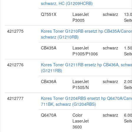
schwarz, HC (G1209HCRB)
Q7551X
LaserJet
schwarz
13.
P3005
Seit
4212775
Kores Toner G1210RB ersetzt hp CB435A/Cano
schwarz (G1210RB)
CB435A
LaserJet
schwarz
1.5
P1005/P1006
Seit
4212776
Kores Toner G1211RB ersetz hp CB436A, schwa
(G1211RB)
CB436A
LaserJet
schwarz
2.0
P1505/N
Seit
4212777
Kores Toner G1204RBS ersetzt hp Q6470A/Can
711BK, schwarz (G1204RBS)
Q6470A
Color
schwarz
6.0
LaserJet
Seit
3600