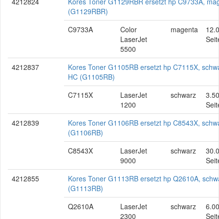
4212824
Kores Toner G1129RBR ersetzt hp C9733A, ma
(G1129RBR)
C9733A
Color
magenta
12.
LaserJet
Seit
5500
4212837
Kores Toner G1105RB ersetzt hp C7115X, schwa
HC (G1105RB)
C7115X
LaserJet
schwarz
3.5
1200
Seit
4212839
Kores Toner G1106RB ersetzt hp C8543X, schw
(G1106RB)
C8543X
LaserJet
schwarz
30.
9000
Seit
4212855
Kores Toner G1113RB ersetzt hp Q2610A, schw
(G1113RB)
Q2610A
LaserJet
schwarz
6.0
2300
Seit