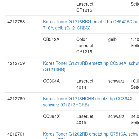
LaserJet
Seit
CP1215
4212758
Kores Toner G1216RBG ersetzt hp CB542A/Ca
716Y, gelb (G1216RBG)
CB542A
Color
gelb
1.4
LaserJet
Seit
CP1215
4212759
Kores Toner G1213RB ersetzt hp CC364A, schw
(G1213RB)
CC364A
LaserJet
schwarz
10.
4014
Seit
4212760
Kores Toner G1213HCRB ersetzt hp CC364X,
schwarz (G1213HCRB)
CC364X
LaserJet
schwarz
24.
4015
Seit
4212761
Kores Toner G1202RB ersetzt hp Q7516A, schw