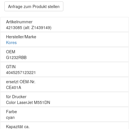
Anfrage zum Produkt stellen
Artikelnummer
4213085
(alt: Z1439149)
Hersteller/Marke
Kores
OEM
G1232RBB
GTIN
4045257123221
ersetzt OEM-Nr.
CE401A
für Drucker
Color LaserJet M551DN
Farbe
cyan
Kapazität ca.