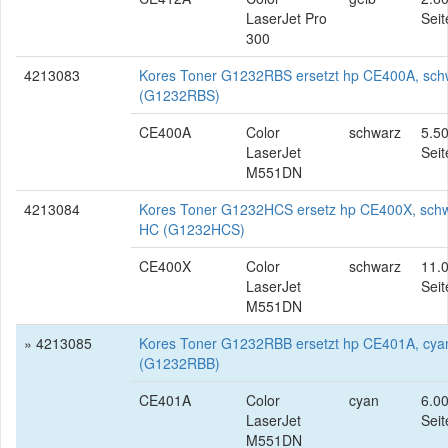
LaserJet Pro
Seit
300
4213083
Kores Toner G1232RBS ersetzt hp CE400A, sch
(G1232RBS)
CE400A
Color
schwarz
5.5
LaserJet
Seit
M551DN
4213084
Kores Toner G1232HCS ersetz hp CE400X, schw
HC (G1232HCS)
CE400X
Color
schwarz
11.
LaserJet
Seit
M551DN
» 4213085
Kores Toner G1232RBB ersetzt hp CE401A, cya
(G1232RBB)
CE401A
Color
cyan
6.0
LaserJet
Seit
M551DN