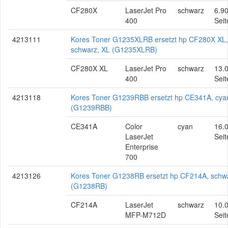
CF280X
LaserJet Pro
schwarz
6.9
400
Seit
4213111
Kores Toner G1235XLRB ersetzt hp CF280X XL,
schwarz, XL (G1235XLRB)
CF280X XL
LaserJet Pro
schwarz
13.
400
Seit
4213118
Kores Toner G1239RBB ersetzt hp CE341A, cya
(G1239RBB)
CE341A
Color
cyan
16.
LaserJet
Seit
Enterprise
700
4213126
Kores Toner G1238RB ersetzt hp CF214A, schw
(G1238RB)
CF214A
LaserJet
schwarz
10.
MFP-M712D
Seit