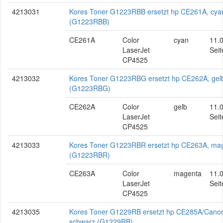
4213031
Kores Toner G1223RBB ersetzt hp CE261A, cya
(G1223RBB)
CE261A
Color
cyan
11.
LaserJet
Seit
CP4525
4213032
Kores Toner G1223RBG ersetzt hp CE262A, gel
(G1223RBG)
CE262A
Color
gelb
11.
LaserJet
Seit
CP4525
4213033
Kores Toner G1223RBR ersetzt hp CE263A, ma
(G1223RBR)
CE263A
Color
magenta
11.
LaserJet
Seit
CP4525
4213035
Kores Toner G1229RB ersetzt hp CE285A/Cano
schwarz (G1229RB)