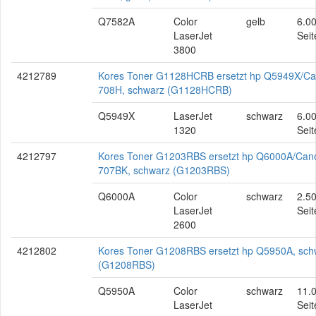
Q7582A
Color
gelb
6.0
LaserJet
Seit
3800
4212789
Kores Toner G1128HCRB ersetzt hp Q5949X/C
708H, schwarz (G1128HCRB)
Q5949X
LaserJet
schwarz
6.0
1320
Seit
4212797
Kores Toner G1203RBS ersetzt hp Q6000A/Can
707BK, schwarz (G1203RBS)
Q6000A
Color
schwarz
2.5
LaserJet
Seit
2600
4212802
Kores Toner G1208RBS ersetzt hp Q5950A, sch
(G1208RBS)
Q5950A
Color
schwarz
11.
LaserJet
Seit