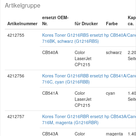
Artikelgruppe
ersetzt OEM-
Kap
Artikelnummer
Nr.
für Drucker
Farbe
ca.
4212755
Kores Toner G1216RBS ersetzt hp CB540A/Can
716BK, schwarz (G1216RBS)
CB540A
Color
schwarz
2.2
LaserJet
Seit
CP1215
4212756
Kores Toner G1216RBB ersetzt hp CB541A/Can
716C, cyan (G1216RBB)
CB541A
Color
cyan
1.4
LaserJet
Seit
CP1215
4212757
Kores Toner G1216RBR ersetzt hp CB543A/Can
716M, magenta (G1216RBR)
CB543A
Color
magenta
1.4