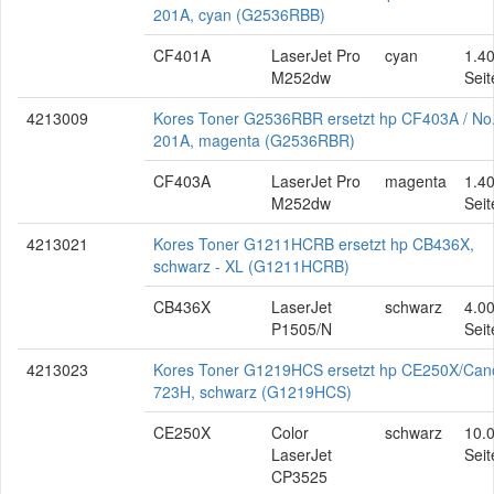
201A, cyan (G2536RBB)
CF401A
LaserJet Pro
cyan
1.4
M252dw
Seit
4213009
Kores Toner G2536RBR ersetzt hp CF403A / No
201A, magenta (G2536RBR)
CF403A
LaserJet Pro
magenta
1.4
M252dw
Seit
4213021
Kores Toner G1211HCRB ersetzt hp CB436X,
schwarz - XL (G1211HCRB)
CB436X
LaserJet
schwarz
4.0
P1505/N
Seit
4213023
Kores Toner G1219HCS ersetzt hp CE250X/Can
723H, schwarz (G1219HCS)
CE250X
Color
schwarz
10.
LaserJet
Seit
CP3525