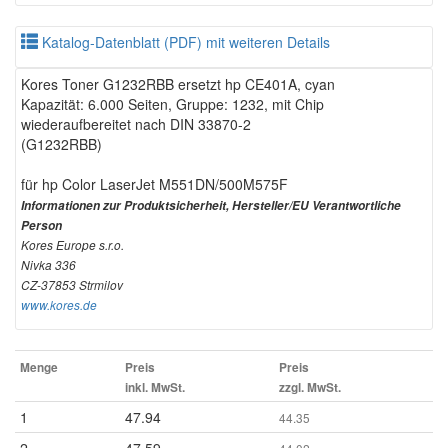
Katalog-Datenblatt (PDF) mit weiteren Details
Kores Toner G1232RBB ersetzt hp CE401A, cyan
Kapazität: 6.000 Seiten, Gruppe: 1232, mit Chip
wiederaufbereitet nach DIN 33870-2
(G1232RBB)
für hp Color LaserJet M551DN/500M575F
Informationen zur Produktsicherheit, Hersteller/EU Verantwortliche
Person
Kores Europe s.r.o.
Nivka 336
CZ-37853 Strmilov
www.kores.de
Menge
Preis
Preis
inkl. MwSt.
zzgl. MwSt.
1
47.94
44.35