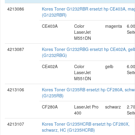
4213086
Kores Toner G1232RBR ersetzt hp CE403A, ma
(G1232RBR)
CE403A
Color
magenta
6.0
LaserJet
Seit
M551DN
4213087
Kores Toner G1232RBG ersetzt hp CE402A, gel
(G1232RBG)
CE402A
Color
gelb
6.0
LaserJet
Seit
M551DN
4213106
Kores Toner G1235RB ersetzt hp CF280A, schw
(G1235RB)
CF280A
LaserJet Pro
schwarz
2.7
400
Seit
4213107
Kores Toner G1235HCRB ersetzt hp CF280X,
schwarz, HC (G1235HCRB)