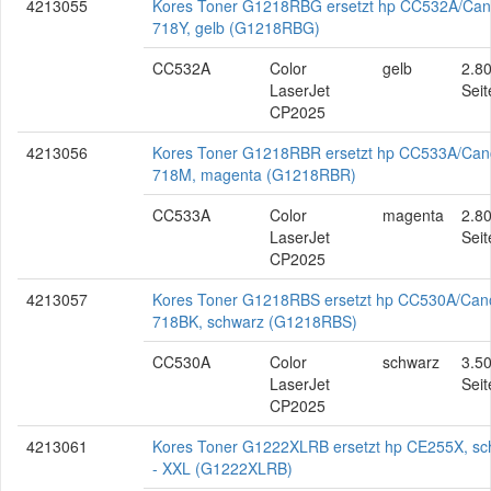
4213055
Kores Toner G1218RBG ersetzt hp CC532A/Ca
718Y, gelb (G1218RBG)
CC532A
Color
gelb
2.8
LaserJet
Seit
CP2025
4213056
Kores Toner G1218RBR ersetzt hp CC533A/Ca
718M, magenta (G1218RBR)
CC533A
Color
magenta
2.8
LaserJet
Seit
CP2025
4213057
Kores Toner G1218RBS ersetzt hp CC530A/Can
718BK, schwarz (G1218RBS)
CC530A
Color
schwarz
3.5
LaserJet
Seit
CP2025
4213061
Kores Toner G1222XLRB ersetzt hp CE255X, sc
- XXL (G1222XLRB)