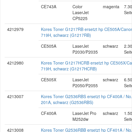
CE743A
Color
magenta
7.3
LaserJet
Seit
CP5225
4212979
Kores Toner G1217RB ersetzt hp CE505A/Cano
719H, schwarz (G1217RB)
CE505A
LaserJet
schwarz
2.3
P2030/P2035
Seit
4212980
Kores Toner G1217HCRB ersetzt hp CE505X/C
719H, schwarz (G1217HCRB)
CE505X
LaserJet
schwarz
6.5
P2050/P2055
Seit
4213007
Kores Toner G2536RBS ersetzt hp CF400A / No
201A, schwarz (G2536RBS)
CF400A
LaserJet Pro
schwarz
1.5
M252dw
Seit
4213008
Kores Toner G2536RBB ersetzt hp CF401A / No