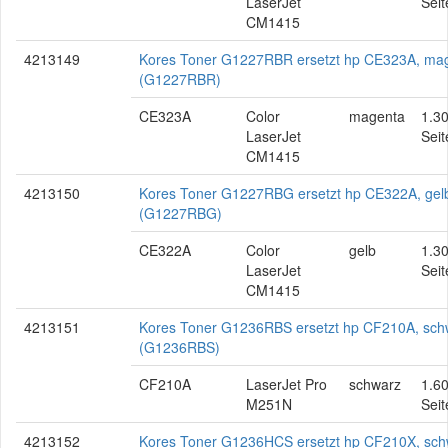
LaserJet
Seit
CM1415
4213149
Kores Toner G1227RBR ersetzt hp CE323A, ma
(G1227RBR)
CE323A
Color
magenta
1.3
LaserJet
Seit
CM1415
4213150
Kores Toner G1227RBG ersetzt hp CE322A, gel
(G1227RBG)
CE322A
Color
gelb
1.3
LaserJet
Seit
CM1415
4213151
Kores Toner G1236RBS ersetzt hp CF210A, sch
(G1236RBS)
CF210A
LaserJet Pro
schwarz
1.6
M251N
Seit
4213152
Kores Toner G1236HCS ersetzt hp CF210X, sch