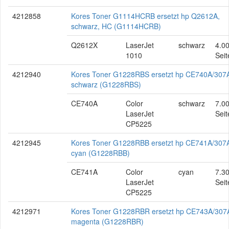
4212858
Kores Toner G1114HCRB ersetzt hp Q2612A,
schwarz, HC (G1114HCRB)
Q2612X
LaserJet
schwarz
4.0
1010
Seit
4212940
Kores Toner G1228RBS ersetzt hp CE740A/307
schwarz (G1228RBS)
CE740A
Color
schwarz
7.0
LaserJet
Seit
CP5225
4212945
Kores Toner G1228RBB ersetzt hp CE741A/307
cyan (G1228RBB)
CE741A
Color
cyan
7.3
LaserJet
Seit
CP5225
4212971
Kores Toner G1228RBR ersetzt hp CE743A/307
magenta (G1228RBR)