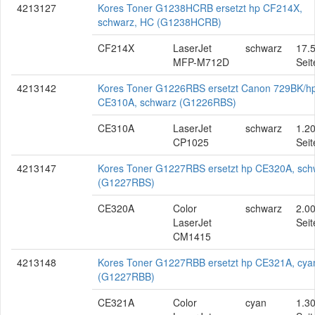
4213127
Kores Toner G1238HCRB ersetzt hp CF214X,
schwarz, HC (G1238HCRB)
CF214X
LaserJet
schwarz
17.
MFP-M712D
Seit
4213142
Kores Toner G1226RBS ersetzt Canon 729BK/h
CE310A, schwarz (G1226RBS)
CE310A
LaserJet
schwarz
1.2
CP1025
Seit
4213147
Kores Toner G1227RBS ersetzt hp CE320A, sch
(G1227RBS)
CE320A
Color
schwarz
2.0
LaserJet
Seit
CM1415
4213148
Kores Toner G1227RBB ersetzt hp CE321A, cya
(G1227RBB)
CE321A
Color
cyan
1.3