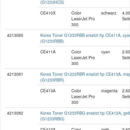
(G1233HCS)
CE410X
Color
schwarz
4.0
LaserJet Pro
Seit
300
4213080
Kores Toner G1233RBB ersetzt hp CE411A, cya
(G1233RBB)
CE411A
Color
cyan
2.6
LaserJet Pro
Seit
300
4213081
Kores Toner G1233RBR ersetzt hp CE413A, ma
(G1233RBR)
CE413A
Color
magenta
2.6
LaserJet Pro
Seit
300
4213082
Kores Toner G1233RBG ersetzt hp CE412A, gel
(G1233RBG)
CE412A
Color
gelb
2.6