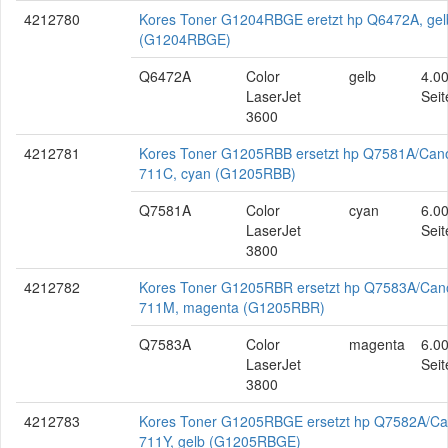
4212780
Kores Toner G1204RBGE eretzt hp Q6472A, gel
(G1204RBGE)
Q6472A
Color
gelb
4.0
LaserJet
Seit
3600
4212781
Kores Toner G1205RBB ersetzt hp Q7581A/Can
711C, cyan (G1205RBB)
Q7581A
Color
cyan
6.0
LaserJet
Seit
3800
4212782
Kores Toner G1205RBR ersetzt hp Q7583A/Can
711M, magenta (G1205RBR)
Q7583A
Color
magenta
6.0
LaserJet
Seit
3800
4212783
Kores Toner G1205RBGE ersetzt hp Q7582A/C
711Y, gelb (G1205RBGE)