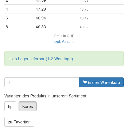
2
47.59
44.02
4
47.29
43.75
6
46.94
43.42
8
46.83
43.32
Preis in CHF
zzgl. Versand
1 ab Lager lieferbar (1-2 Werktage)
in den Warenkorb
Varianten des Produkts in unserem Sortiment:
hp
Kores
zu Favoriten