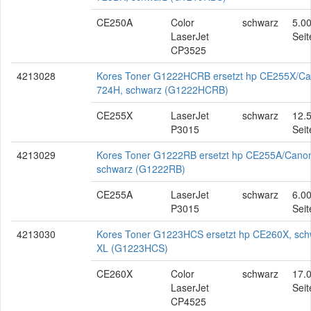
CE250A
Color
schwarz
5.0
LaserJet
Seit
CP3525
4213028
Kores Toner G1222HCRB ersetzt hp CE255X/C
724H, schwarz (G1222HCRB)
CE255X
LaserJet
schwarz
12.
P3015
Seit
4213029
Kores Toner G1222RB ersetzt hp CE255A/Cano
schwarz (G1222RB)
CE255A
LaserJet
schwarz
6.0
P3015
Seit
4213030
Kores Toner G1223HCS ersetzt hp CE260X, sch
XL (G1223HCS)
CE260X
Color
schwarz
17.
LaserJet
Seit
CP4525