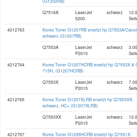
(G1202RB)
Q7516A
LaserJet
schwarz
12.
5200
Seit
4212763
Kores Toner G1207RB ersetzt hp Q7553A/Cano
schwarz (G1207RB)
Q7553A
LaserJet
schwarz
3.0
P2015
Seit
4212764
Kores Toner G1207HCRB ersetzt hp Q7553X &
715H, (G1207HCRB)
Q7553X
LaserJet
schwarz
7.0
P2015
Seit
4212765
Kores Toner G1207XLRB ersetzt hp Q7553XX,
schwarz, HC+ (G1207XLRB)
Q7553XX
LaserJet
schwarz
12.
P2015
Seit
4212767
Kores Toner G1209HCRB ersetzt hp Q7551X,