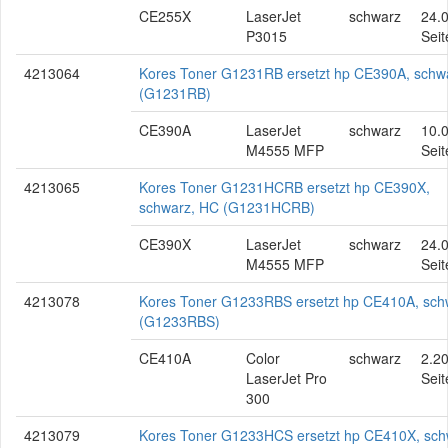
CE255X
LaserJet
schwarz
24.
P3015
Seit
4213064
Kores Toner G1231RB ersetzt hp CE390A, schw
(G1231RB)
CE390A
LaserJet
schwarz
10.
M4555 MFP
Seit
4213065
Kores Toner G1231HCRB ersetzt hp CE390X,
schwarz, HC (G1231HCRB)
CE390X
LaserJet
schwarz
24.
M4555 MFP
Seit
4213078
Kores Toner G1233RBS ersetzt hp CE410A, sch
(G1233RBS)
CE410A
Color
schwarz
2.2
LaserJet Pro
Seit
300
4213079
Kores Toner G1233HCS ersetzt hp CE410X, sch