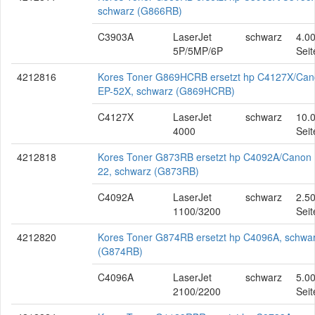
schwarz (G866RB)
C3903A
LaserJet
schwarz
4.0
5P/5MP/6P
Seit
4212816
Kores Toner G869HCRB ersetzt hp C4127X/Ca
EP-52X, schwarz (G869HCRB)
C4127X
LaserJet
schwarz
10.
4000
Seit
4212818
Kores Toner G873RB ersetzt hp C4092A/Canon 
22, schwarz (G873RB)
C4092A
LaserJet
schwarz
2.5
1100/3200
Seit
4212820
Kores Toner G874RB ersetzt hp C4096A, schwa
(G874RB)
C4096A
LaserJet
schwarz
5.0
2100/2200
Seit