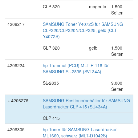
CLP 320
magenta
1.500
Seiten
4206217
SAMSUNG Toner Y4072S für SAMSUNG
CLP320/CLP320N/CLP325, gelb (CLT-
Y4072S)
CLP 320
gelb
1.500
Seiten
4206224
hp Trommel (PCU) MLT-R 116 für
SAMSUNG SL-2835 (SV134A)
SL-2835
9.000
Seiten
» 4206276
SAMSUNG Resttonerbehälter für SAMSUNG
Laserdrucker CLP 415 (SU434A)
CLP 415
4206305
hp Toner für SAMSUNG Laserdrucker
ML1660, schwarz (MLT-D1042S)