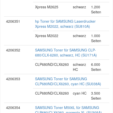
Xpress M2625
schwarz
1.200
Seiten
4206351
hp Toner für SAMSUNG Laserdrucker
Xpress M2022, schwarz (SU810A)
Xpress M2022
schwarz
1.000
Seiten
4206352
SAMSUNG Toner für SAMSUNG CLP-
680/CLX-6260, schwarz, HC (SU171A)
CLP680ND/CLX6260
schwarz
6.000
HC
Seiten
4206353
SAMSUNG Toner für SAMSUNG
CLP680ND/CLX6260, cyan HC (SU038A)
CLP680ND/CLX6260
cyan HC
3.500
Seiten
4206354
SAMSUNG Toner M506L für SAMSUNG
CLP680/CLX6260, magenta XL (SU305A)