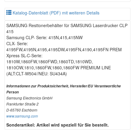
Katalog-Datenblatt (PDF) mit weiteren Details
SAMSUNG Resttonerbehälter für SAMSUNG Laserdrucker CLP
415
Samsung CLP- Serie: 415N,415,415NW
CLX- Serie:
4195FW,4195N,4195,4195DW,4195FN,4190,4195FN PREM
Xpress SL-C-Serie:
1810W,1860FW,1860FWD,1860TD,1810WD,
1810OW,1810,1860FW,1860,1860FW PREMIUM LINE
(ALT:CLT-W504//NEU: SU434A)
Informationen zur Produktsicherheit, Hersteller/EU Verantwortliche
Person
Samsung Electronics GmbH
Frankfurter Straße 2
D-65760 Eschborn
www.samsung.com
Sonderartikel: Artikel wird speziell für Sie bestellt.