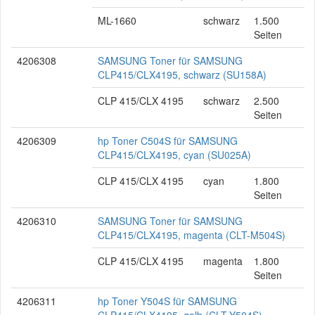
ML-1660
schwarz
1.500
Seiten
4206308
SAMSUNG Toner für SAMSUNG
CLP415/CLX4195, schwarz (SU158A)
CLP 415/CLX 4195
schwarz
2.500
Seiten
4206309
hp Toner C504S für SAMSUNG
CLP415/CLX4195, cyan (SU025A)
CLP 415/CLX 4195
cyan
1.800
Seiten
4206310
SAMSUNG Toner für SAMSUNG
CLP415/CLX4195, magenta (CLT-M504S)
CLP 415/CLX 4195
magenta
1.800
Seiten
4206311
hp Toner Y504S für SAMSUNG