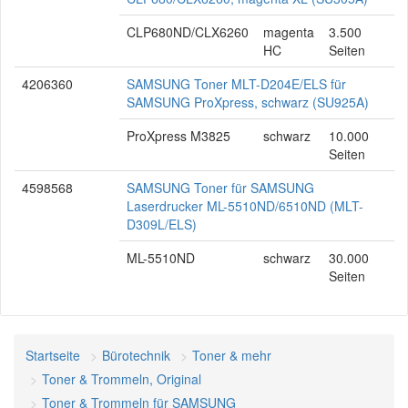
CLP680ND/CLX6260
magenta
3.500
HC
Seiten
4206360
SAMSUNG Toner MLT-D204E/ELS für
SAMSUNG ProXpress, schwarz (SU925A)
ProXpress M3825
schwarz
10.000
Seiten
4598568
SAMSUNG Toner für SAMSUNG
Laserdrucker ML-5510ND/6510ND (MLT-
D309L/ELS)
ML-5510ND
schwarz
30.000
Seiten
Startseite
Bürotechnik
Toner & mehr
Toner & Trommeln, Original
Toner & Trommeln für SAMSUNG