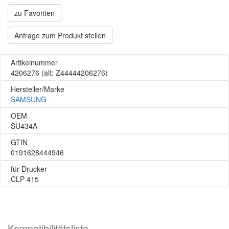
zu Favoriten
Anfrage zum Produkt stellen
Artikelnummer
4206276
(alt: Z44444206276)
Hersteller/Marke
SAMSUNG
OEM
SU434A
GTIN
0191628444946
für Drucker
CLP 415
Kompatibilitätsliste