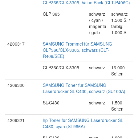
CLP365/CLX-3305, Value Pack (CLT-P406C)
CLP 365
schwarz
schwarz:
/ cyan /
1.500 S. /
magenta
farbig:
/ gelb
1.000 S.
4206317
SAMSUNG Trommel für SAMSUNG
CLP360/CLX-3305, schwarz (CLT-
R406/SEE)
CLP360/CLX-3305
schwarz
16.000
Seiten
4206320
SAMSUNG Toner für SAMSUNG
Laserdrucker SL-C430, schwarz (SU100A)
SL-C430
schwarz
1.500
Seiten
4206321
hp Toner für SAMSUNG Laserdrucker SL-
C430, cyan (ST966A)
SL-C430
cyan
1.000