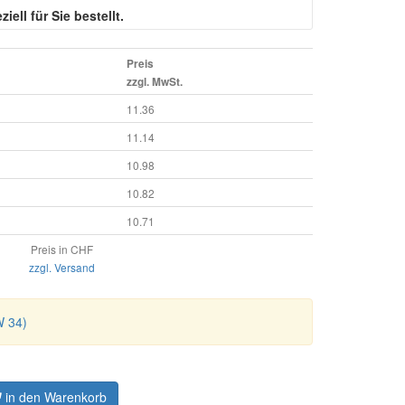
iell für Sie bestellt.
Preis
zzgl. MwSt.
11.36
11.14
10.98
10.82
10.71
Preis in CHF
zzgl. Versand
W 34)
in den Warenkorb