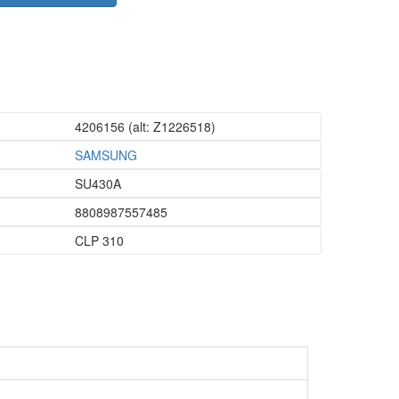
4206156
(alt: Z1226518)
SAMSUNG
SU430A
8808987557485
CLP 310