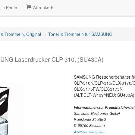
in Konto
Warenkorb
 & Trommeln, Original
Toner & Trommeln für SAMSUNG
UNG Laserdrucker CLP 310, (SU430A)
SAMSUNG Resttonerbehälter f
CLP-310N/CLP-315/CLX-3170/
CLX-3175FW/CLX-3175N
(ALT:CLT-W409//NEU: SU430A)
Informationen zur Produktsicherhei
Samsung Electronics GmbH
Frankfurter Straße 2
D-65760 Eschborn
www.samsung.com