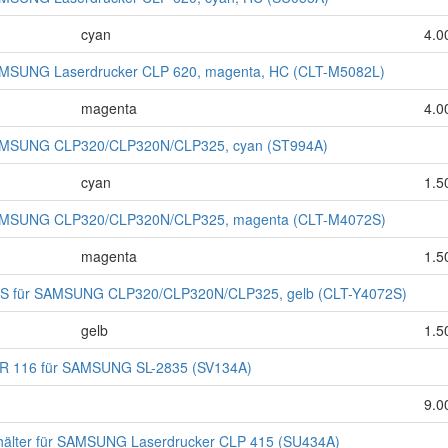
cyan
4.0
MSUNG Laserdrucker CLP 620, magenta, HC (CLT-M5082L)
magenta
4.0
AMSUNG CLP320/CLP320N/CLP325, cyan (ST994A)
cyan
1.5
AMSUNG CLP320/CLP320N/CLP325, magenta (CLT-M4072S)
magenta
1.5
 für SAMSUNG CLP320/CLP320N/CLP325, gelb (CLT-Y4072S)
gelb
1.5
R 116 für SAMSUNG SL-2835 (SV134A)
9.0
lter für SAMSUNG Laserdrucker CLP 415 (SU434A)