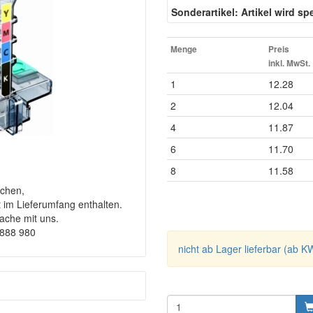
Sonderartikel: Artikel wird spez
Menge
Preis
inkl. MwSt.
1
12.28
2
12.04
4
11.87
6
11.70
8
11.58
chen,
t im Lieferumfang enthalten.
rache mit uns.
9888 980
nicht ab Lager lieferbar (ab K