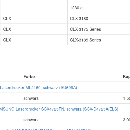
1230 c
CLX
CLX-3180
CLX
CLX-3175 Series
CLX
CLX-3185 Series
Farbe
Kap
Laserdrucker ML2160, schwarz (SU696A)
schwarz
1.5
MSUNG Laserdrucker SCX4725FN, schwarz (SCX-D4725A/ELS)
schwarz
3.0