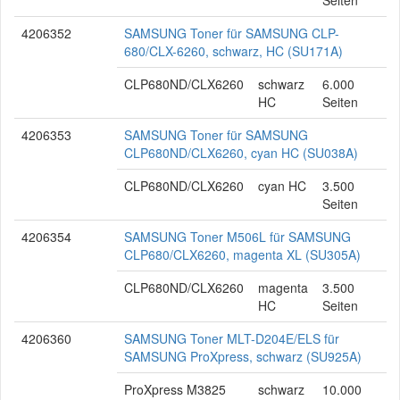
Seiten
4206352
SAMSUNG Toner für SAMSUNG CLP-
680/CLX-6260, schwarz, HC (SU171A)
CLP680ND/CLX6260
schwarz
6.000
HC
Seiten
4206353
SAMSUNG Toner für SAMSUNG
CLP680ND/CLX6260, cyan HC (SU038A)
CLP680ND/CLX6260
cyan HC
3.500
Seiten
4206354
SAMSUNG Toner M506L für SAMSUNG
CLP680/CLX6260, magenta XL (SU305A)
CLP680ND/CLX6260
magenta
3.500
HC
Seiten
4206360
SAMSUNG Toner MLT-D204E/ELS für
SAMSUNG ProXpress, schwarz (SU925A)
ProXpress M3825
schwarz
10.000