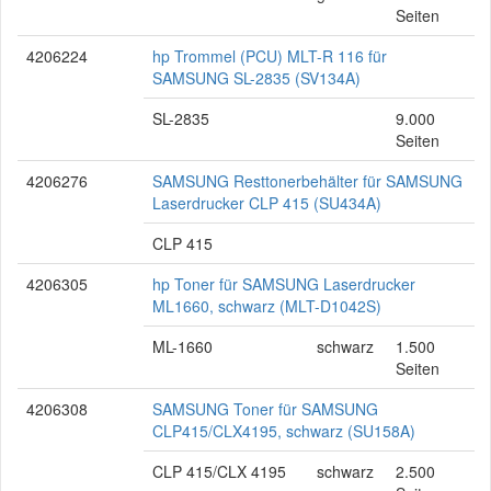
Seiten
4206224
hp Trommel (PCU) MLT-R 116 für
SAMSUNG SL-2835 (SV134A)
SL-2835
9.000
Seiten
4206276
SAMSUNG Resttonerbehälter für SAMSUNG
Laserdrucker CLP 415 (SU434A)
CLP 415
4206305
hp Toner für SAMSUNG Laserdrucker
ML1660, schwarz (MLT-D1042S)
ML-1660
schwarz
1.500
Seiten
4206308
SAMSUNG Toner für SAMSUNG
CLP415/CLX4195, schwarz (SU158A)
CLP 415/CLX 4195
schwarz
2.500