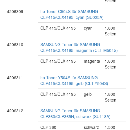
Seiten
4206309
hp Toner C504S für SAMSUNG
CLP415/CLX4195, cyan (SU025A)
CLP 415/CLX 4195
cyan
1.800
Seiten
4206310
SAMSUNG Toner für SAMSUNG
CLP415/CLX4195, magenta (CLT-M504S)
CLP 415/CLX 4195
magenta
1.800
Seiten
4206311
hp Toner Y504S für SAMSUNG
CLP415/CLX4195, gelb (CLT-Y504S)
CLP 415/CLX 4195
gelb
1.800
Seiten
4206312
SAMSUNG Toner für SAMSUNG
CLP360/CLP365N, schwarz (SU118A)
CLP 360
schwarz
1.500