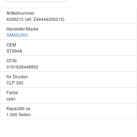
Artikelnummer
4206215
(alt: Z44444206215)
Hersteller/Marke
SAMSUNG
OEM
ST994A
GTIN
0191628448852
für Drucker
CLP 320
Farbe
cyan
Kapazität ca.
1.500 Seiten