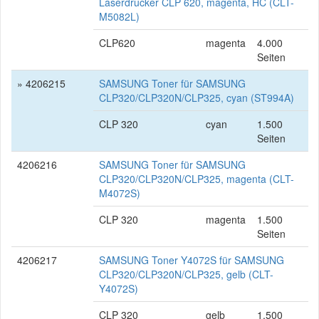
Laserdrucker CLP 620, magenta, HC (CLT-
M5082L)
CLP620
magenta
4.000
Seiten
» 4206215
SAMSUNG Toner für SAMSUNG
CLP320/CLP320N/CLP325, cyan (ST994A)
CLP 320
cyan
1.500
Seiten
4206216
SAMSUNG Toner für SAMSUNG
CLP320/CLP320N/CLP325, magenta (CLT-
M4072S)
CLP 320
magenta
1.500
Seiten
4206217
SAMSUNG Toner Y4072S für SAMSUNG
CLP320/CLP320N/CLP325, gelb (CLT-
Y4072S)
CLP 320
gelb
1.500