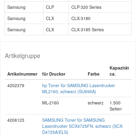
Samsung
CLP
CLP-320 Series
Samsung
CLX
CLX-3180
Samsung
CLX
CLX-3185 Series
Artikelgruppe
Kapazität
Artikelnummer
für Drucker
Farbe
ca.
4202379
hp Toner für SAMSUNG Laserdrucker
ML2160, schwarz (SU696A)
ML-2160
schwarz
1.500
Seiten
4206123
SAMSUNG Toner für SAMSUNG
Laserdrucker SCX4725FN, schwarz (SCX-
D4725A/ELS)