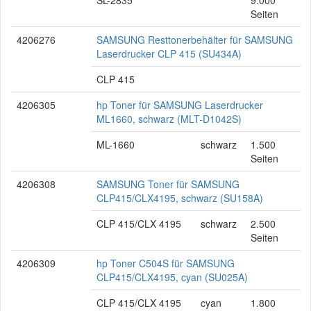
SL-2835
9.000
Seiten
4206276
SAMSUNG Resttonerbehälter für SAMSUNG
Laserdrucker CLP 415 (SU434A)
CLP 415
4206305
hp Toner für SAMSUNG Laserdrucker
ML1660, schwarz (MLT-D1042S)
ML-1660
schwarz
1.500
Seiten
4206308
SAMSUNG Toner für SAMSUNG
CLP415/CLX4195, schwarz (SU158A)
CLP 415/CLX 4195
schwarz
2.500
Seiten
4206309
hp Toner C504S für SAMSUNG
CLP415/CLX4195, cyan (SU025A)
CLP 415/CLX 4195
cyan
1.800