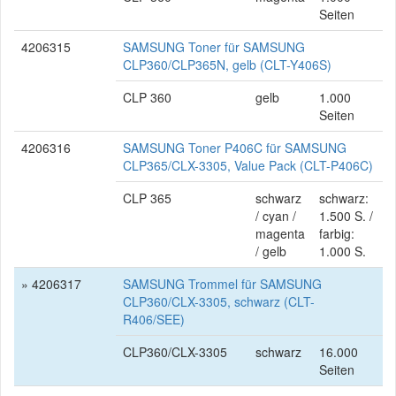
Seiten
4206315
SAMSUNG Toner für SAMSUNG
CLP360/CLP365N, gelb (CLT-Y406S)
CLP 360
gelb
1.000
Seiten
4206316
SAMSUNG Toner P406C für SAMSUNG
CLP365/CLX-3305, Value Pack (CLT-P406C)
CLP 365
schwarz
schwarz:
/ cyan /
1.500 S. /
magenta
farbig:
/ gelb
1.000 S.
» 4206317
SAMSUNG Trommel für SAMSUNG
CLP360/CLX-3305, schwarz (CLT-
R406/SEE)
CLP360/CLX-3305
schwarz
16.000
Seiten