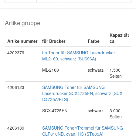
Artikelgruppe
Kapazität
Artikelnummer
für Drucker
Farbe
ca.
4202379
hp Toner für SAMSUNG Laserdrucker
ML2160, schwarz (SU696A)
ML-2160
schwarz
1.500
Seiten
4206123
SAMSUNG Toner für SAMSUNG
Laserdrucker SCX4725FN, schwarz (SCX-
D4725A/ELS)
SCX-4725FN
schwarz
3.000
Seiten
4206139
SAMSUNG Toner/Trommel für SAMSUNG
CLP610ND, cyan, HC (ST885A)