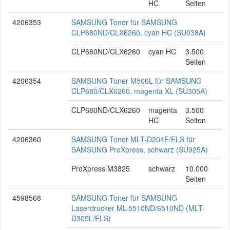
HC
Seiten
4206353
SAMSUNG Toner für SAMSUNG
CLP680ND/CLX6260, cyan HC (SU038A)
CLP680ND/CLX6260
cyan HC
3.500
Seiten
4206354
SAMSUNG Toner M506L für SAMSUNG
CLP680/CLX6260, magenta XL (SU305A)
CLP680ND/CLX6260
magenta
3.500
HC
Seiten
4206360
SAMSUNG Toner MLT-D204E/ELS für
SAMSUNG ProXpress, schwarz (SU925A)
ProXpress M3825
schwarz
10.000
Seiten
4598568
SAMSUNG Toner für SAMSUNG
Laserdrucker ML-5510ND/6510ND (MLT-
D309L/ELS)