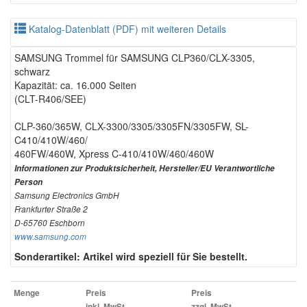
Katalog-Datenblatt (PDF) mit weiteren Details
SAMSUNG Trommel für SAMSUNG CLP360/CLX-3305,
schwarz
Kapazität: ca. 16.000 Seiten
(CLT-R406/SEE)
CLP-360/365W, CLX-3300/3305/3305FN/3305FW, SL-
C410/410W/460/
460FW/460W, Xpress C-410/410W/460/460W
Informationen zur Produktsicherheit, Hersteller/EU Verantwortliche
Person
Samsung Electronics GmbH
Frankfurter Straße 2
D-65760 Eschborn
www.samsung.com
Sonderartikel: Artikel wird speziell für Sie bestellt.
Menge
Preis
Preis
inkl. MwSt.
zzgl. MwSt.