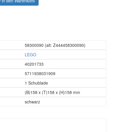
in den Warenkorb
58300090
(alt: Z444458300090)
LEGO
40201733
5711938031909
1 Schublade
(B)158 x (T)158 x (H)158 mm
schwarz