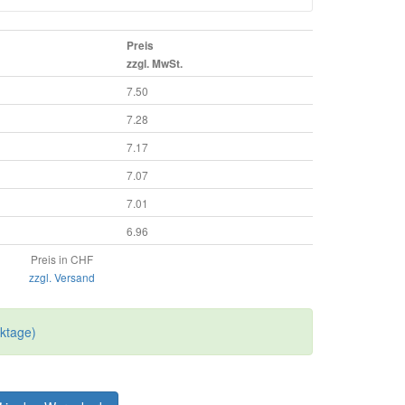
Preis
zzgl. MwSt.
7.50
7.28
7.17
7.07
7.01
6.96
Preis in CHF
zzgl. Versand
rktage)