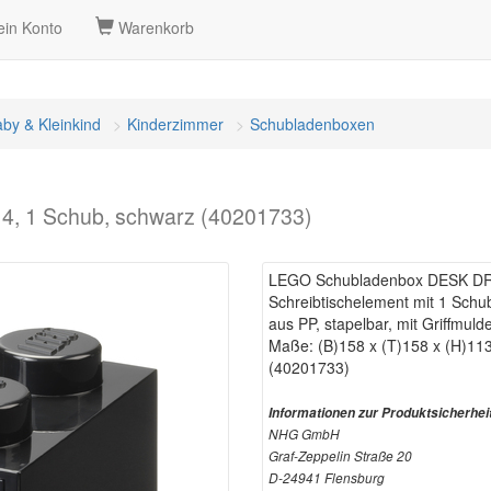
in Konto
Warenkorb
by & Kleinkind
Kinderzimmer
Schubladenboxen
 1 Schub, schwarz (40201733)
LEGO Schubladenbox DESK DR
Schreibtischelement mit 1 Schu
aus PP, stapelbar, mit Griffmul
Maße: (B)158 x (T)158 x (H)1
(40201733)
Informationen zur Produktsicherhei
NHG GmbH
Graf-Zeppelin Straße 20
D-24941 Flensburg