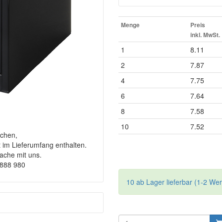
Menge
Preis
inkl. MwSt.
1
8.11
2
7.87
4
7.75
6
7.64
8
7.58
10
7.52
chen,
t im Lieferumfang enthalten.
rache mit uns.
9888 980
10 ab Lager lieferbar (1-2 We