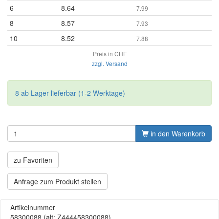
6
8.64
7.99
8
8.57
7.93
10
8.52
7.88
Preis in CHF
zzgl. Versand
8 ab Lager lieferbar (1-2 Werktage)
in den Warenkorb
zu Favoriten
Anfrage zum Produkt stellen
Artikelnummer
58300088
(alt: Z444458300088)