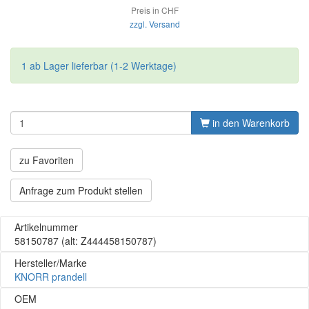
Preis in CHF
zzgl. Versand
1 ab Lager lieferbar (1-2 Werktage)
in den Warenkorb
zu Favoriten
Anfrage zum Produkt stellen
Artikelnummer
58150787
(alt: Z444458150787)
Hersteller/Marke
KNORR prandell
OEM