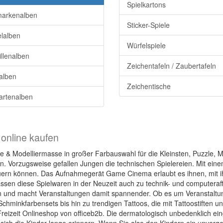
Spielkartons
markenalben
Sticker-Spiele
lalben
Würfelspiele
llenalben
Zeichentafeln / Zaubertafeln
alben
Zeichentische
artenalben
 online kaufen
 Modelliermasse in großer Farbauswahl für die Kleinsten, Puzzle, M
 Vorzugsweise gefallen Jungen die technischen Spielereien. Mit einem
uern können. Das Aufnahmegerät Game Cinema erlaubt es ihnen, mit 
assen diese Spielwaren in der Neuzeit auch zu technik- und computera
en und macht Veranstaltungen damit spannender. Ob es um Veranstaltung
chminkfarbensets bis hin zu trendigen Tattoos, die mit Tattoostiften
 Freizeit Onlineshop von officeb2b. Die dermatologisch unbedenklich e