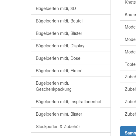
Knete
Bügelperlen midi, 3D
Knete
Bügelperlen midi, Beutel
Model
Bügelperlen midi, Blister
Model
Bügelperlen midi, Display
Model
Bügelperlen midi, Dose
Töpfe
Bügelperlen midi, Eimer
Zubeh
Bügelperlen midi,
Geschenkpackung
Zubeh
Bügelperlen midi, Inspirationenheft
Zubehö
Bügelperlen mini, Blister
Zubeh
Steckperlen & Zubehör
Samm