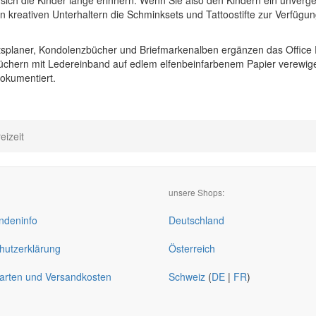
e sich die Kinder lange erinnern. Wenn Sie also den Kindern ein unverg
n kreativen Unterhaltern die Schminksets und Tattoostifte zur Verfügu
itsplaner, Kondolenzbücher und Briefmarkenalben ergänzen das Offic
büchern mit Ledereinband auf edlem elfenbeinfarbenem Papier verewige
dokumentiert.
eizeit
unsere Shops:
deninfo
Deutschland
hutzerklärung
Österreich
arten und Versandkosten
Schweiz
(
DE
|
FR
)