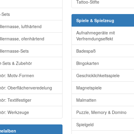
Tattoo-Stifte
-Sets
Spiele & Spielzeug
liermasse, lufthärtend
Aufnahmegeräte mit
liermasse, ofenhärtend
Verfremdungseffekt
liermasse-Sets
Badespaß
r-Sets & Zubehör
Bingokarten
ör: Motiv-Formen
Geschicklichkeitsspiele
ör: Oberflächenveredelung
Magnetspiele
r: Textilfestiger
Malmatten
ör: Werkzeuge
Puzzle, Memory & Domino
Spielgeld
elalben