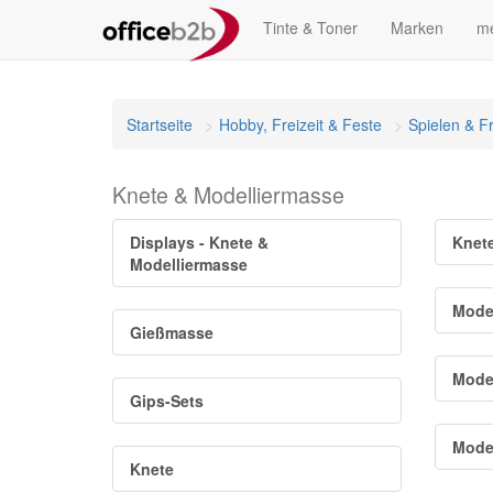
Tinte & Toner
Marken
me
Startseite
Hobby, Freizeit & Feste
Spielen & Fr
Knete & Modelliermasse
Displays - Knete &
Knete
Modelliermasse
Model
Gießmasse
Model
Gips-Sets
Model
Knete