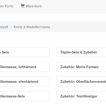
in Konto
Warenkorb
eizeit
Knete & Modelliermasse
-Sets
Töpfer-Sets & Zubehör
liermasse, lufthärtend
Zubehör: Motiv-Formen
liermasse, ofenhärtend
Zubehör: Oberflächenvered
liermasse-Sets
Zubehör: Textilfestiger