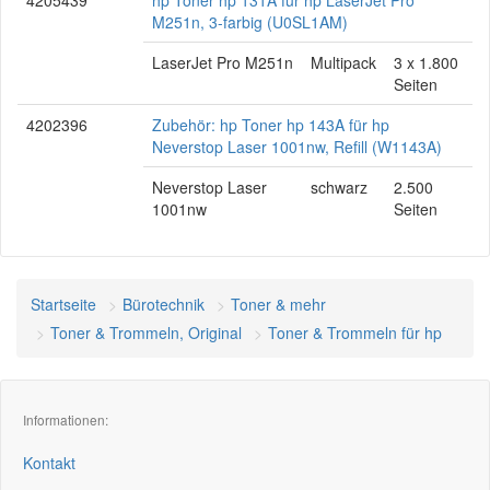
4205439
hp Toner hp 131A für hp LaserJet Pro
M251n, 3-farbig (U0SL1AM)
LaserJet Pro M251n
Multipack
3 x 1.800
Seiten
4202396
Zubehör: hp Toner hp 143A für hp
Neverstop Laser 1001nw, Refill (W1143A)
Neverstop Laser
schwarz
2.500
1001nw
Seiten
Startseite
Bürotechnik
Toner & mehr
Toner & Trommeln, Original
Toner & Trommeln für hp
Informationen:
Kontakt