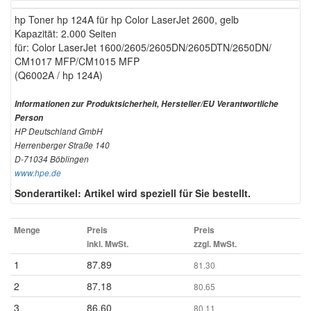
hp Toner hp 124A für hp Color LaserJet 2600, gelb
Kapazität: 2.000 Seiten
für: Color LaserJet 1600/2605/2605DN/2605DTN/2650DN/
CM1017 MFP/CM1015 MFP
(Q6002A / hp 124A)
Informationen zur Produktsicherheit, Hersteller/EU Verantwortliche
Person
HP Deutschland GmbH
Herrenberger Straße 140
D-71034 Böblingen
www.hpe.de
Sonderartikel: Artikel wird speziell für Sie bestellt.
Menge
Preis
Preis
inkl. MwSt.
zzgl. MwSt.
1
87.89
81.30
2
87.18
80.65
3
86.60
80.11