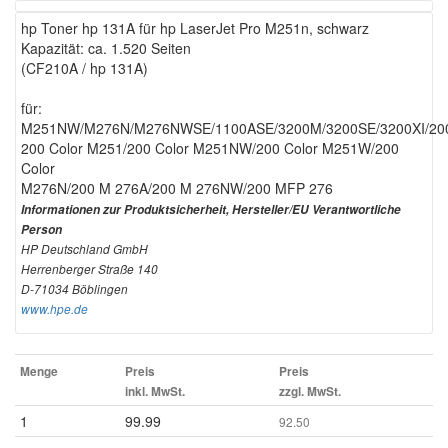
hp Toner hp 131A für hp LaserJet Pro M251n, schwarz
Kapazität: ca. 1.520 Seiten
(CF210A / hp 131A)
für:
M251NW/M276N/M276NWSE/1100ASE/3200M/3200SE/3200XI/20
200 Color M251/200 Color M251NW/200 Color M251W/200
Color
M276N/200 M 276A/200 M 276NW/200 MFP 276
Informationen zur Produktsicherheit, Hersteller/EU Verantwortliche
Person
HP Deutschland GmbH
Herrenberger Straße 140
D-71034 Böblingen
www.hpe.de
Menge
Preis
Preis
inkl. MwSt.
zzgl. MwSt.
1
99.99
92.50