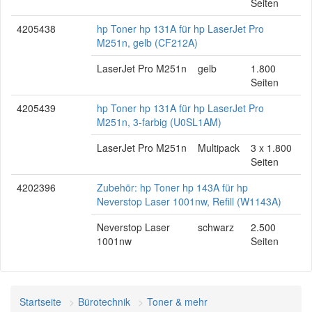
Seiten
4205438
hp Toner hp 131A für hp LaserJet Pro
M251n, gelb (CF212A)
LaserJet Pro M251n
gelb
1.800
Seiten
4205439
hp Toner hp 131A für hp LaserJet Pro
M251n, 3-farbig (U0SL1AM)
LaserJet Pro M251n
Multipack
3 x 1.800
Seiten
4202396
Zubehör: hp Toner hp 143A für hp
Neverstop Laser 1001nw, Refill (W1143A)
Neverstop Laser
schwarz
2.500
1001nw
Seiten
Startseite
Bürotechnik
Toner & mehr