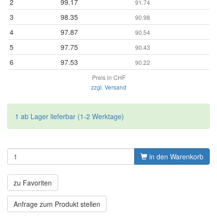
2
99.17
91.74
3
98.35
90.98
4
97.87
90.54
5
97.75
90.43
6
97.53
90.22
Preis in CHF
zzgl. Versand
1 ab Lager lieferbar (1-2 Werktage)
in den Warenkorb
zu Favoriten
Anfrage zum Produkt stellen