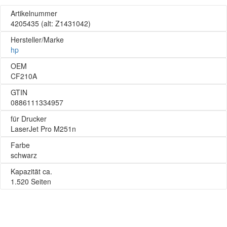
Artikelnummer
4205435
(alt: Z1431042)
Hersteller/Marke
hp
OEM
CF210A
GTIN
0886111334957
für Drucker
LaserJet Pro M251n
Farbe
schwarz
Kapazität ca.
1.520 Seiten