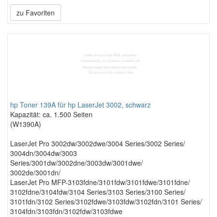
zu Favoriten
hp Toner 139A für hp LaserJet 3002, schwarz
Kapazität: ca. 1.500 Seiten
(W1390A)
LaserJet Pro 3002dw/3002dwe/3004 Series/3002 Series/
3004dn/3004dw/3003
Series/3001dw/3002dne/3003dw/3001dwe/
3002de/3001dn/
LaserJet Pro MFP-3103fdne/3101fdw/3101fdwe/3101fdne/
3102fdne/3104fdw/3104 Series/3103 Series/3100 Series/
3101fdn/3102 Series/3102fdwe/3103fdw/3102fdn/3101 Series/
3104fdn/3103fdn/3102fdw/3103fdwe