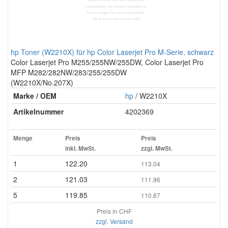
hp Toner (W2210X) für hp Color Laserjet Pro M-Serie, schwarz
Color Laserjet Pro M255/255NW/255DW, Color Laserjet Pro
MFP M282/282NW/283/255/255DW
(W2210X/No.207X)
Marke / OEM
hp
/ W2210X
Artikelnummer
4202369
Menge
Preis
Preis
inkl. MwSt.
zzgl. MwSt.
1
122.20
113.04
2
121.03
111.96
5
119.85
110.87
Preis in CHF
zzgl. Versand