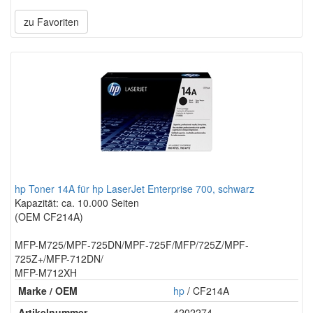
zu Favoriten
hp Toner 14A für hp LaserJet Enterprise 700, schwarz
Kapazität: ca. 10.000 Seiten
(OEM CF214A)
MFP-M725/MPF-725DN/MPF-725F/MFP/725Z/MPF-
725Z+/MFP-712DN/
MFP-M712XH
Marke / OEM
hp
/ CF214A
Artikelnummer
4202274