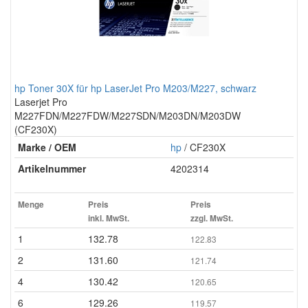
hp Toner 30X für hp LaserJet Pro M203/M227, schwarz
Laserjet Pro
M227FDN/M227FDW/M227SDN/M203DN/M203DW
(CF230X)
Marke / OEM
hp
/ CF230X
Artikelnummer
4202314
Menge
Preis
Preis
inkl. MwSt.
zzgl. MwSt.
1
132.78
122.83
2
131.60
121.74
4
130.42
120.65
6
129.26
119.57