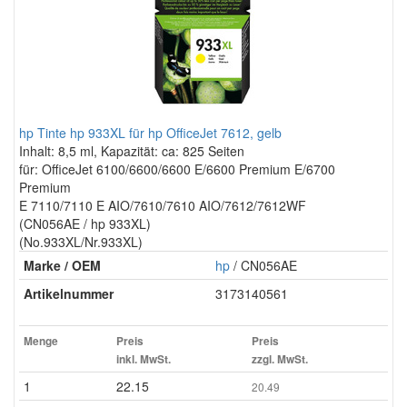
hp Tinte hp 933XL für hp OfficeJet 7612, gelb
Inhalt: 8,5 ml, Kapazität: ca: 825 Seiten
für: OfficeJet 6100/6600/6600 E/6600 Premium E/6700
Premium
E 7110/7110 E AIO/7610/7610 AIO/7612/7612WF
(CN056AE / hp 933XL)
(No.933XL/Nr.933XL)
Marke / OEM
hp
/ CN056AE
Artikelnummer
3173140561
Menge
Preis
Preis
inkl. MwSt.
zzgl. MwSt.
1
22.15
20.49