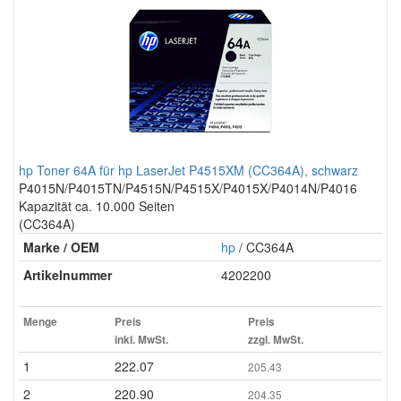
hp Toner 64A für hp LaserJet P4515XM (CC364A), schwarz
P4015N/P4015TN/P4515N/P4515X/P4015X/P4014N/P4016
Kapazität ca. 10.000 Seiten
(CC364A)
Marke / OEM
hp
/ CC364A
Artikelnummer
4202200
Menge
Preis
Preis
inkl. MwSt.
zzgl. MwSt.
1
222.07
205.43
2
220.90
204.35