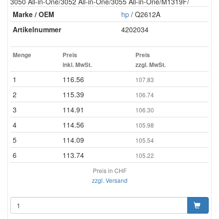
3050 All-in-One/3052 All-in-One/3055 All-in-One/M1319F/
Marke / OEM
hp
/ Q2612A
Artikelnummer
4202034
Menge
Preis
Preis
inkl. MwSt.
zzgl. MwSt.
1
116.56
107.83
2
115.39
106.74
3
114.91
106.30
4
114.56
105.98
5
114.09
105.54
6
113.74
105.22
Preis in CHF
zzgl. Versand