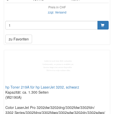
Preis in CHF
zzgl. Versand
zu Favoriten
hp Toner 219A für hp LaserJet 3202, schwarz
Kapazität: ca. 1.300 Seiten
(W2190A)
Color LaserJet Pro 3202dw/3202dng/3302fdw/3302fdn/
3302 Series/3302fdng/3302fdwg/3302sdw/3202dn/3302sdwg/