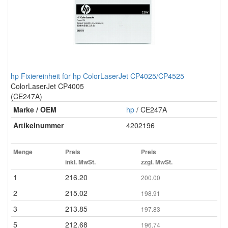
hp Fixiereinheit für hp ColorLaserJet CP4025/CP4525
ColorLaserJet CP4005
(CE247A)
Marke / OEM
hp
/ CE247A
Artikelnummer
4202196
Menge
Preis
Preis
inkl. MwSt.
zzgl. MwSt.
1
216.20
200.00
2
215.02
198.91
3
213.85
197.83
5
212.68
196.74