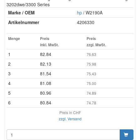
3202dwe/3300 Series
Marke / OEM
hp
/ W2190A
Artikelnummer
4206330
Menge
Preis
Preis
inkl. MwSt.
zzgl. MwSt.
1
82.84
76.63
2
82.13
75.98
3
81.54
75.43
4
81.08
75.00
5
80.96
74.89
6
80.84
74.78
Preis in CHF
zzgl. Versand