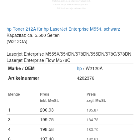
hp Toner 212A für hp LaserJet Enterprise M554, schwarz
Kapazität: ca. 5.500 Seiten
(W212OA)
Laserjet Enterprise M555X/554DN/578DN/555DN/578C/578DN
Laserjet Enterprise Flow M578C
Marke / OEM
hp
/ W2120A
Artikelnummer
4202376
Menge
Preis
Preis
inkl. MwSt.
zzgl. MwSt.
1
200.93
185.87
3
199.75
184.78
4
198.58
183.70
6
197.40
182.61