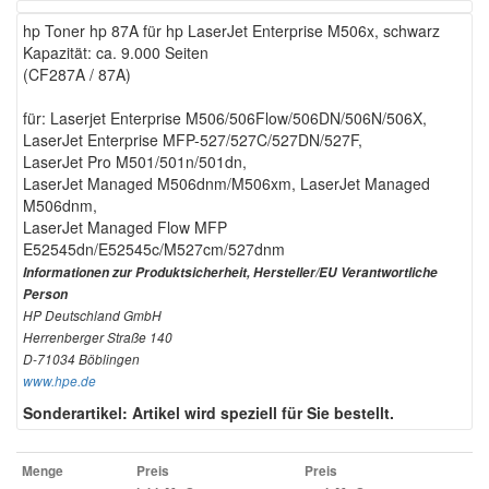
hp Toner hp 87A für hp LaserJet Enterprise M506x, schwarz
Kapazität: ca. 9.000 Seiten
(CF287A / 87A)
für: Laserjet Enterprise M506/506Flow/506DN/506N/506X,
LaserJet Enterprise MFP-527/527C/527DN/527F,
LaserJet Pro M501/501n/501dn,
LaserJet Managed M506dnm/M506xm, LaserJet Managed
M506dnm,
LaserJet Managed Flow MFP
E52545dn/E52545c/M527cm/527dnm
Informationen zur Produktsicherheit, Hersteller/EU Verantwortliche
Person
HP Deutschland GmbH
Herrenberger Straße 140
D-71034 Böblingen
www.hpe.de
Sonderartikel: Artikel wird speziell für Sie bestellt.
Menge
Preis
Preis