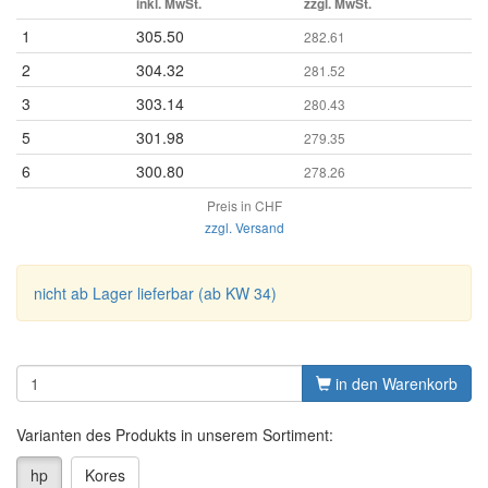
inkl. MwSt.
zzgl. MwSt.
1
305.50
282.61
2
304.32
281.52
3
303.14
280.43
5
301.98
279.35
6
300.80
278.26
Preis in CHF
zzgl. Versand
nicht ab Lager lieferbar (ab KW 34)
in den Warenkorb
Varianten des Produkts in unserem Sortiment:
hp
Kores