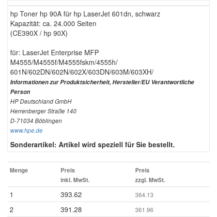
hp Toner hp 90A für hp LaserJet 601dn, schwarz
Kapazität: ca. 24.000 Seiten
(CE390X / hp 90X)
für: LaserJet Enterprise MFP
M4555/M4555f/M4555fskm/4555h/
601N/602DN/602N/602X/603DN/603M/603XH/
Informationen zur Produktsicherheit, Hersteller/EU Verantwortliche
Person
HP Deutschland GmbH
Herrenberger Straße 140
D-71034 Böblingen
www.hpe.de
Sonderartikel: Artikel wird speziell für Sie bestellt.
Menge
Preis
Preis
inkl. MwSt.
zzgl. MwSt.
1
393.62
364.13
2
391.28
361.96