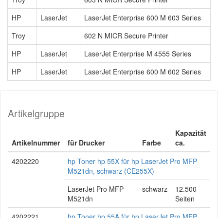
HP
LaserJet
LaserJet Enterprise 600 M 603 Series
Troy
602 N MICR Secure Printer
HP
LaserJet
LaserJet Enterprise M 4555 Series
HP
LaserJet
LaserJet Enterprise 600 M 602 Series
Artikelgruppe
Kapazität
Artikelnummer
für Drucker
Farbe
ca.
4202220
hp Toner hp 55X für hp LaserJet Pro MFP
M521dn, schwarz (CE255X)
LaserJet Pro MFP
schwarz
12.500
M521dn
Seiten
4202221
hp Toner hp 55A für hp LaserJet Pro MFP