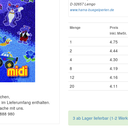
D-32657 Lemgo
www.hama-buegelperlen.de
Menge
Preis
inkl. MwSt.
1
4.75
2
4.44
4
4.30
8
4.19
12
4.16
20
4.11
chen,
t im Lieferumfang enthalten.
rache mit uns.
9888 980
3 ab Lager lieferbar (1-2 Werk