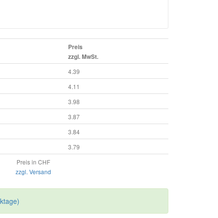
Preis
zzgl. MwSt.
4.39
4.11
3.98
3.87
3.84
3.79
Preis in CHF
zzgl. Versand
rktage)