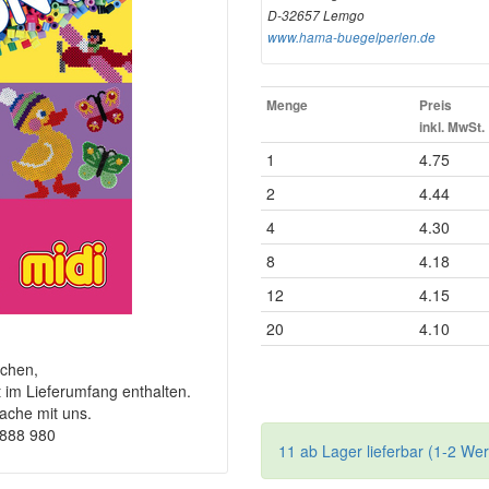
D-32657 Lemgo
www.hama-buegelperlen.de
Menge
Preis
inkl. MwSt.
1
4.75
2
4.44
4
4.30
8
4.18
12
4.15
20
4.10
chen,
t im Lieferumfang enthalten.
rache mit uns.
9888 980
11 ab Lager lieferbar (1-2 We