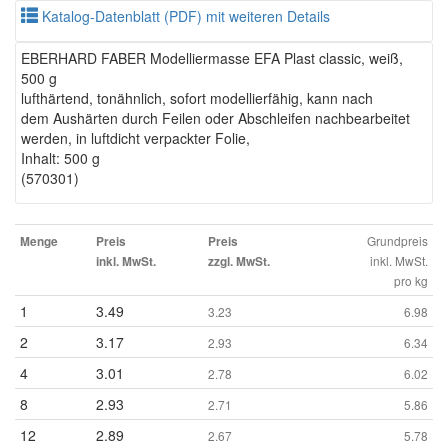
Katalog-Datenblatt (PDF) mit weiteren Details
EBERHARD FABER Modelliermasse EFA Plast classic, weiß,
500 g
lufthärtend, tonähnlich, sofort modellierfähig, kann nach
dem Aushärten durch Feilen oder Abschleifen nachbearbeitet
werden, in luftdicht verpackter Folie,
Inhalt: 500 g
(570301)
Grundpreis
Menge
Preis
Preis
inkl. MwSt.
inkl. MwSt.
zzgl. MwSt.
pro kg
1
3.49
3.23
6.98
2
3.17
2.93
6.34
4
3.01
2.78
6.02
8
2.93
2.71
5.86
12
2.89
2.67
5.78