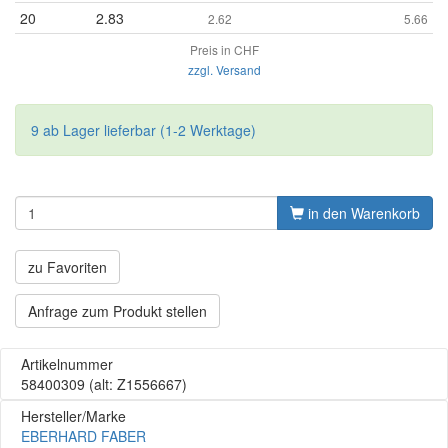
20
2.83
2.62
5.66
Preis in CHF
zzgl. Versand
9 ab Lager lieferbar (1-2 Werktage)
in den Warenkorb
zu Favoriten
Anfrage zum Produkt stellen
Artikelnummer
58400309
(alt: Z1556667)
Hersteller/Marke
EBERHARD FABER