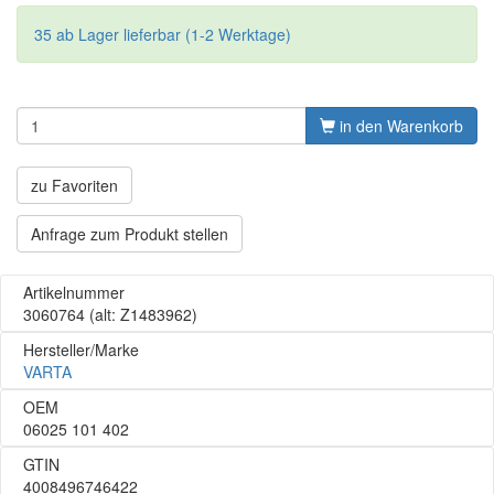
35 ab Lager lieferbar (1-2 Werktage)
in den Warenkorb
zu Favoriten
Anfrage zum Produkt stellen
Artikelnummer
3060764
(alt: Z1483962)
Hersteller/Marke
VARTA
OEM
06025 101 402
GTIN
4008496746422