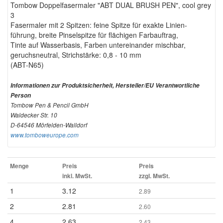
Tombow Doppelfasermaler "ABT DUAL BRUSH PEN", cool grey
3
Fasermaler mit 2 Spitzen: feine Spitze für exakte Linien-
führung, breite Pinselspitze für flächigen Farbauftrag,
Tinte auf Wasserbasis, Farben untereinander mischbar,
geruchsneutral, Strichstärke: 0,8 - 10 mm
(ABT-N65)
Informationen zur Produktsicherheit, Hersteller/EU Verantwortliche
Person
Tombow Pen & Pencil GmbH
Waldecker Str. 10
D-64546 Mörfelden-Walldorf
www.tomboweurope.com
Menge
Preis
Preis
inkl. MwSt.
zzgl. MwSt.
1
3.12
2.89
2
2.81
2.60
4
2.63
2.43