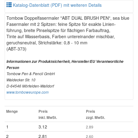
Katalog-Datenblatt (PDF) mit weiteren Details
Tombow Doppelfasermaler "ABT DUAL BRUSH PEN", sea blue
Fasermaler mit 2 Spitzen: feine Spitze für exakte Linien-
führung, breite Pinselspitze für flächigen Farbauftrag,
Tinte auf Wasserbasis, Farben untereinander mischbar,
geruchsneutral, Strichstärke: 0,8 - 10 mm
(ABT-373)
Informationen zur Produktsicherheit, Hersteller/EU Verantwortliche
Person
Tombow Pen & Pencil GmbH
Waldecker Str. 10
D-64546 Mörfelden-Walldorf
www.tomboweurope.com
Menge
Preis
Preis
inkl. MwSt.
zzgl. MwSt.
1
3.12
2.89
2
2.81
2.60