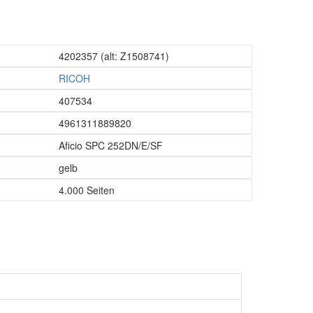
4202357
(alt: Z1508741)
RICOH
407534
4961311889820
Aficio SPC 252DN/E/SF
gelb
4.000 Seiten