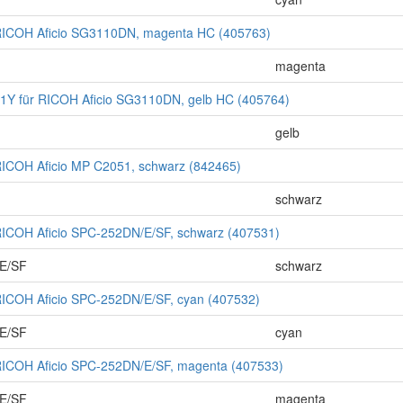
RICOH Aficio SG3110DN, magenta HC (405763)
magenta
Y für RICOH Aficio SG3110DN, gelb HC (405764)
gelb
RICOH Aficio MP C2051, schwarz (842465)
schwarz
RICOH Aficio SPC-252DN/E/SF, schwarz (407531)
/E/SF
schwarz
RICOH Aficio SPC-252DN/E/SF, cyan (407532)
/E/SF
cyan
RICOH Aficio SPC-252DN/E/SF, magenta (407533)
/E/SF
magenta