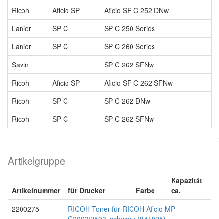
Ricoh
Aficio SP
Aficio SP C 252 DNw
Lanier
SP C
SP C 250 Series
Lanier
SP C
SP C 260 Series
Savin
SP C 262 SFNw
Ricoh
Aficio SP
Aficio SP C 262 SFNw
Ricoh
SP C
SP C 262 DNw
Ricoh
SP C
SP C 262 SFNw
Artikelgruppe
Kapazität
Artikelnummer
für Drucker
Farbe
ca.
2200275
RICOH Toner für RICOH Aficio MP
C2003/2503, schwarz (841925)