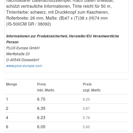
nachfüllbarer Datenschutzstempel, mach Daten unlesbar,
schützt vertrauliche Informationen, Tinte reicht für 50 m,
Tintenfarbe: schwarz, mit Druckknopf zum Kaschieren,
Rollerbreite: 26 mm, Maße: (B)47 x (T)38 x (H)74 mm
(IS-500CM GR / 38092)
Informationen zur Produktsicherheit, Hersteller/EU Verantwortliche
Person
PLUS Europe GmbH
Werftstraße 23
D-40549 Düsseldorf
www.plus-europe.com
Menge
Preis
Preis
inkl. MwSt.
zzgl. MwSt.
1
6.70
6.20
2
6.35
5.87
4
6.23
5.76
6
6.05
5.60