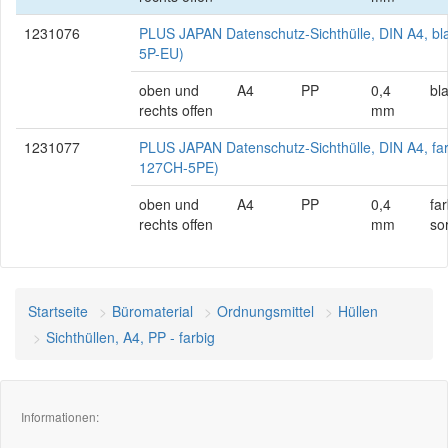
1231076
PLUS JAPAN Datenschutz-Sichthülle, DIN A4, bl
5P-EU)
oben und
A4
PP
0,4
bl
rechts offen
mm
1231077
PLUS JAPAN Datenschutz-Sichthülle, DIN A4, farb
127CH-5PE)
oben und
A4
PP
0,4
far
rechts offen
mm
sor
Startseite
Büromaterial
Ordnungsmittel
Hüllen
Sichthüllen, A4, PP - farbig
Informationen: