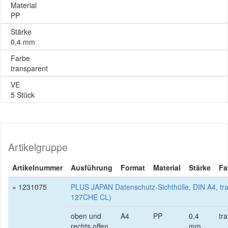
Material
PP
Stärke
0,4 mm
Farbe
transparent
VE
5 Stück
Artikelgruppe
Artikelnummer
Ausführung
Format
Material
Stärke
Fa
» 1231075
PLUS JAPAN Datenschutz-Sichthülle, DIN A4, tra
127CHE CL)
oben und
A4
PP
0,4
tr
rechts offen
mm