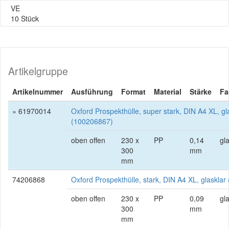
VE
10 Stück
Artikelgruppe
Artikelnummer
Ausführung
Format
Material
Stärke
Fa
» 61970014
Oxford Prospekthülle, super stark, DIN A4 XL, gl
(100206867)
oben offen
230 x
PP
0,14
gl
300
mm
mm
74206868
Oxford Prospekthülle, stark, DIN A4 XL, glaskla
oben offen
230 x
PP
0,09
gl
300
mm
mm