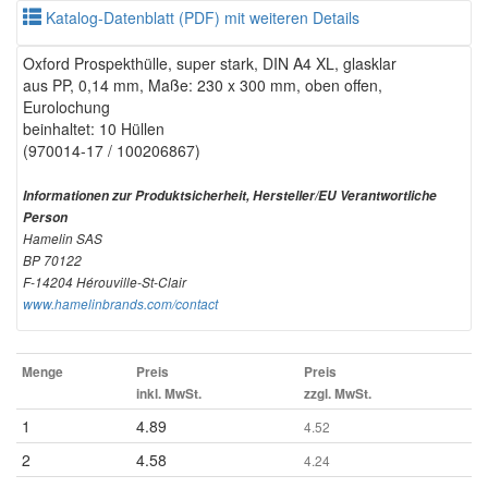
Katalog-Datenblatt (PDF) mit weiteren Details
Oxford Prospekthülle, super stark, DIN A4 XL, glasklar
aus PP, 0,14 mm, Maße: 230 x 300 mm, oben offen,
Eurolochung
beinhaltet: 10 Hüllen
(970014-17 / 100206867)
Informationen zur Produktsicherheit, Hersteller/EU Verantwortliche
Person
Hamelin SAS
BP 70122
F-14204 Hérouville-St-Clair
www.hamelinbrands.com/contact
Menge
Preis
Preis
inkl. MwSt.
zzgl. MwSt.
1
4.89
4.52
2
4.58
4.24