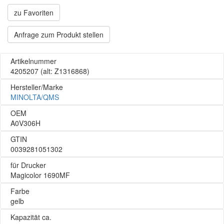
zu Favoriten
Anfrage zum Produkt stellen
Artikelnummer
4205207
(alt: Z1316868)
Hersteller/Marke
MINOLTA/QMS
OEM
A0V306H
GTIN
0039281051302
für Drucker
Magicolor 1690MF
Farbe
gelb
Kapazität ca.