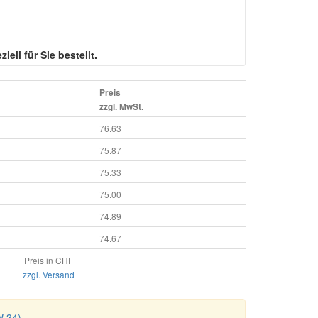
iell für Sie bestellt.
Preis
zzgl. MwSt.
76.63
75.87
75.33
75.00
74.89
74.67
Preis in CHF
zzgl. Versand
W 34)