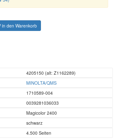
in den Warenkorb
4205150
(alt: Z1162289)
MINOLTA/QMS
1710589-004
0039281036033
Magicolor 2400
schwarz
4.500 Seiten