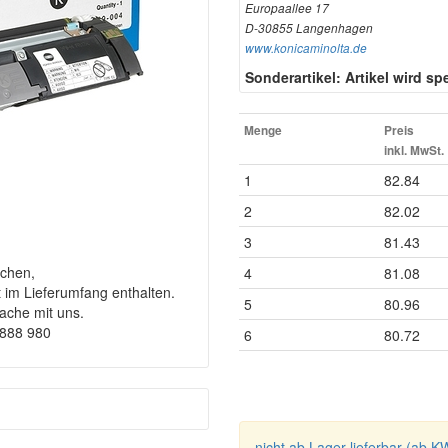
Europaallee 17
D-30855 Langenhagen
www.konicaminolta.de
Sonderartikel: Artikel wird spez
Menge
Preis
inkl. MwSt.
1
82.84
2
82.02
3
81.43
chen,
4
81.08
t im Lieferumfang enthalten.
5
80.96
rache mit uns.
9888 980
6
80.72
nicht ab Lager lieferbar (ab K