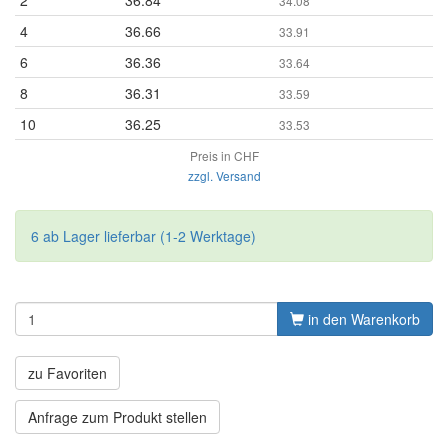
2
36.84
34.08
4
36.66
33.91
6
36.36
33.64
8
36.31
33.59
10
36.25
33.53
Preis in CHF
zzgl. Versand
6 ab Lager lieferbar (1-2 Werktage)
in den Warenkorb
zu Favoriten
Anfrage zum Produkt stellen