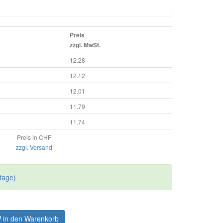
Preis
zzgl. MwSt.
12.28
12.12
12.01
11.79
11.74
Preis in CHF
zzgl. Versand
tage)
in den Warenkorb