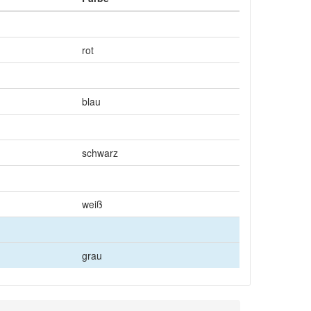
rot
blau
schwarz
weiß
grau