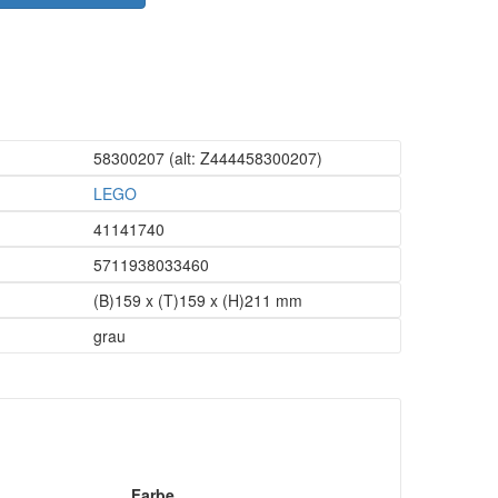
58300207
(alt: Z444458300207)
LEGO
41141740
5711938033460
(B)159 x (T)159 x (H)211 mm
grau
Farbe